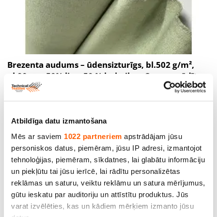
Brezenta audums – ūdensizturīgs, bl.502 g/m²,
pl.90 cm. 50% lins, 50 % kokvilna. Cena norādīta
ar PVN par tek. m. Bezmaksas piegāde (Omniva)!
Cena līdz 18.90€ *
Atbildīga datu izmantošana
Mēs ar saviem
1022 partneriem
apstrādājam jūsu
personiskos datus, piemēram, jūsu IP adresi, izmantojot
tehnoloģijas, piemēram, sīkdatnes, lai glabātu informāciju
un piekļūtu tai jūsu ierīcē, lai rādītu personalizētas
reklāmas un saturu, veiktu reklāmu un satura mērījumus,
gūtu ieskatu par auditoriju un attīstītu produktus. Jūs
varat izvēlēties, kas un kādiem mērķiem izmanto jūsu