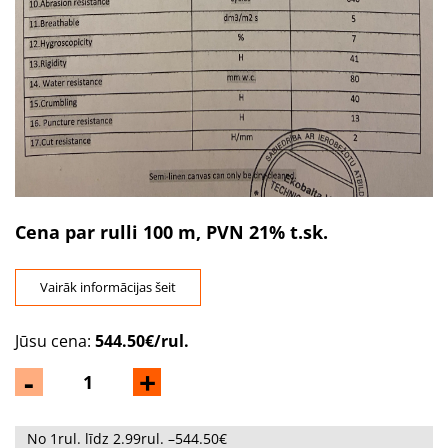
Cena par rulli 100
m, PVN 21% t.sk.
Vairāk informācijas šeit
Jūsu cena:
544.50€/rul.
-
+
No 1rul. līdz 2.99rul. –544.50€