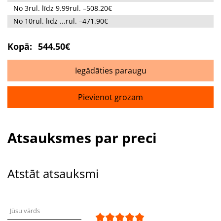
No 3rul. līdz 9.99rul. –508.20€
No 10rul. līdz ...rul. –471.90€
Kopā:
544.50€
Iegādāties paraugu
Pievienot grozam
Atsauksmes par preci
Atstāt atsauksmi
Jūsu vārds