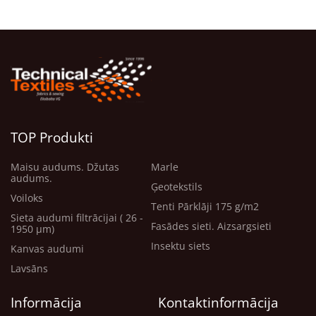
TOP Produkti
Maisu audums. Džutas
Marle
audums.
Ģeotekstils
Voiloks
Tenti Pārklāji 175 g/m2
Sieta audumi filtrācijai ( 26 -
Fasādes sieti. Aizsargsieti
1950 μm)
Insektu siets
Kanvas audumi
Lavsāns
Informācija
Kontaktinformācija