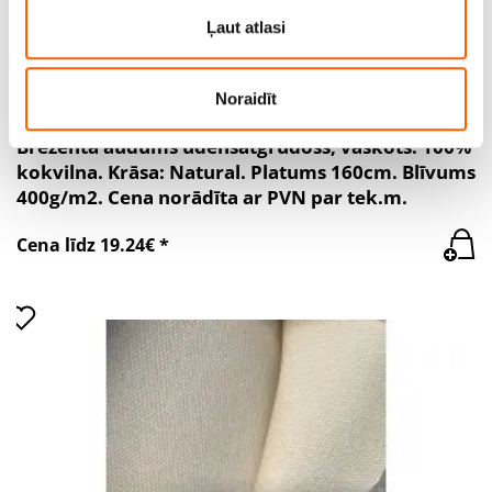
partneriem, kuri to var apvienot ar citu informāciju, ko
Ļaut atlasi
viņiem sniedzat vai ko viņi apkopo, kad lietojat viņu
pakalpojumus.
Noraidīt
Brezenta audums ūdensatgrūdošs, vaskots. 100%
kokvilna. Krāsa: Natural. Platums 160cm. Blīvums
400g/m2. Cena norādīta ar PVN par tek.m.
Cena līdz 19.24€ *