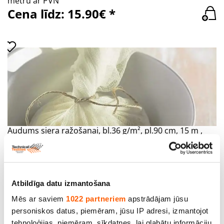
metru ar PVN
Cena līdz: 15.90€ *
Audums siera ražošanai, bl.36 g/m², pl.90 cm, 15 m ,
Kokvilna 100%. Bezmaksas piegāde!
Cena līdz: 15.85€ *
Atbildīga datu izmantošana
Mēs ar saviem
1022 partneriem
apstrādājam jūsu
personiskos datus, piemēram, jūsu IP adresi, izmantojot
tehnoloģijas, piemēram, sīkdatnes, lai glabātu informāciju