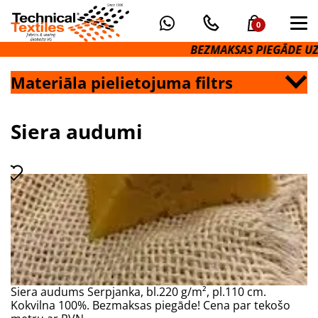
0
BEZMAKSAS PIEGĀDE UZ
Materiāla pielietojuma filtrs
Siera audumi
Siera audums Serpjanka, bl.220 g/m², pl.110 cm.
Kokvilna 100%. Bezmaksas piegāde! Cena par tekošo