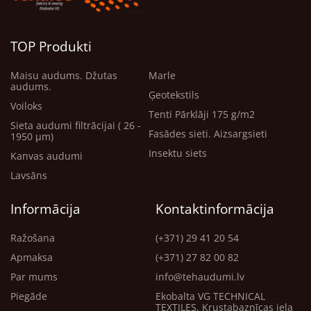
raksturīgas lielas šūnas un poraina struktūra. Tā plaši tiek
izmantota piena un siera pārstrādes procesos.
TOP Produkti
·
Blīvums
: 220 g/m²
Maisu audums. Džutas
Marle
·
Platums
: 110 cm
audums.
Ģeotekstils
Voiloks
Tenti Pārklāji 175 g/m2
·
Sastāvs
: 100% kokvilna
Sieta audumi filtrācijai ( 26 -
Fasādes sieti. Aizsargsieti
1950 μm)
Viegls audums siera ražošanai
Insektu siets
Kanvas audumi
Lavsāns
Piemērots dažādiem siera ražošanas posmiem —
formēšanai, notecināšanai un nogatavināšanai.
Informācija
Kontaktinformācija
·
Blīvums
: no 36 līdz 70 g/m²
Ražošana
(+371) 29 41 20 54
Apmaksa
(+371) 27 82 00 82
·
Platums
: no 90 līdz 155 cm
Par mums
info@tehaudumi.lv
Piegāde
Ekobalta VG TECHNICAL
·
Sastāvs
: 100% kokvilna
TEXTILES, Krustabaznīcas iela