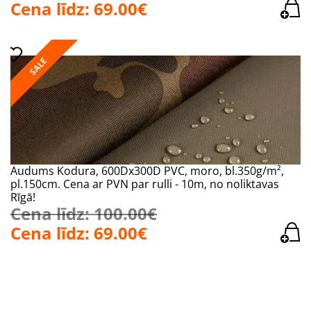
Cena līdz: 69.00€
SALE
Audums Kodura, 600Dx300D PVC, moro, bl.350g/m²,
pl.150cm. Cena ar PVN par rulli - 10m, no noliktavas
Rīgā!
Cena līdz: 100.00€
Cena līdz: 69.00€