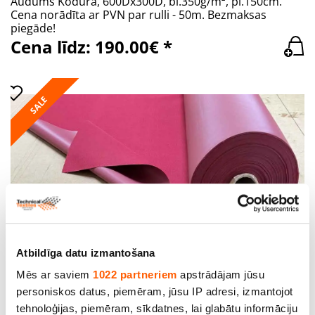
Audums Kodura, 600Dx300D, bl.350g/m², pl.150cm.
Cena norādīta ar PVN par rulli - 50m. Bezmaksas
piegāde!
Cena līdz: 190.00€ *
SALE
Audums Kodura, 600Dx300D PVC, 059, bl.350g/m²,
pl.150cm. Cena ar PVN par rulli - 50m. Bezmaksas
piegāde
Cena līdz: 250.00€
Atbildīga datu izmantošana
Cena līdz: 190.00€
Mēs ar saviem
1022 partneriem
apstrādājam jūsu
personiskos datus, piemēram, jūsu IP adresi, izmantojot
tehnoloģijas, piemēram, sīkdatnes, lai glabātu informāciju