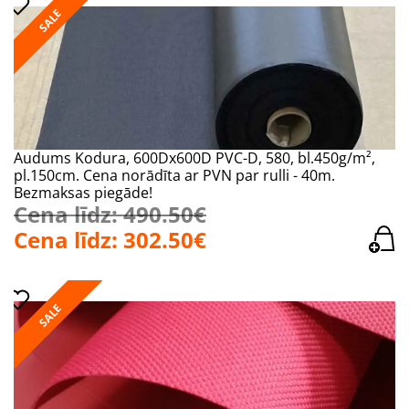
SALE
Audums Kodura, 600Dx600D PVC-D, 580, bl.450g/m²,
pl.150cm. Cena norādīta ar PVN par rulli - 40m.
Bezmaksas piegāde!
Cena līdz: 490.50€
Cena līdz: 302.50€
SALE