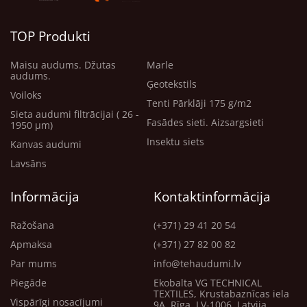
Galvenās priekšrocības:
TOP Produkti
Izturība pret plīsumiem un nodilumu;
Ūdensnecaurlaidība un aizsardzība pret netīrumiem;
Maisu audums. Džutas
Marle
Vēja necaurlaidība;
audums.
Vienkārša kopšana.
Ģeotekstils
Voiloks
Tenti Pārklāji 175 g/m2
• Audums ir ļoti izturīgs, stingrs, tāpēc nav ieteicams to
Sieta audumi filtrācijai ( 26 -
Fasādes sieti. Aizsargsieti
1950 μm)
locīt, jo locījuma vietas paliek redzams.
Insektu siets
Kanvas audumi
Lavsāns
Informācija
Kontaktinformācija
Ražošana
(+371) 29 41 20 54
Apmaksa
(+371) 27 82 00 82
Par mums
info@tehaudumi.lv
Piegāde
Ekobalta VG TECHNICAL
TEXTILES, Krustabaznīcas iela
Vispārīgi nosacījumi
9A, Rīga, LV-1006, Latvija