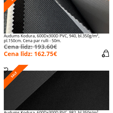
Audums Kodura, 600Dx300D PVC, 940, bl.350g/m²,
pl.150cm. Cena par rulli - 50m.
Cena līdz: 193.60€
Cena līdz: 162.75€
SALE
Audums Kodura, 600Dx300D PVC, 982, bl.350g/m²,