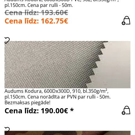
pl.150cm. Cena par rulli - 50m.
Cena līdz: 193.60€
Cena līdz: 162.75€
Audums Kodura, 600Dx300D, 910, bl.350g/m²,
pl.150cm. Cena norādīta ar PVN par rulli - 50m.
Bezmaksas piegāde!
Cena līdz: 190.00€ *