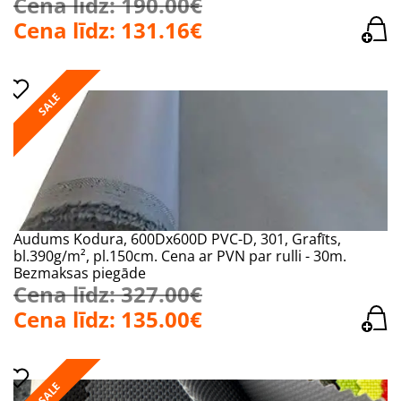
Cena līdz: 190.00€
Cena līdz: 131.16€
SALE
Audums Kodura, 600Dx600D PVC-D, 301, Grafīts,
bl.390g/m², pl.150cm. Cena ar PVN par rulli - 30m.
Bezmaksas piegāde
Cena līdz: 327.00€
Cena līdz: 135.00€
SALE