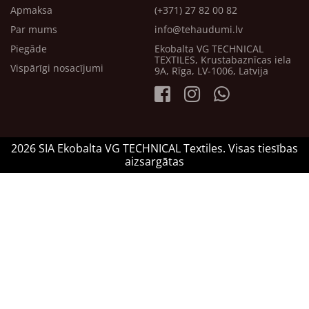
Apmaksa
(+371) 27 82 00 82
Par mums
info@tehaudumi.lv
Piegāde
Ekobalta VG TECHNICAL
TEXTILES, Krustabaznīcas iela
Vispārīgi nosacījumi
9A, Rīga, LV-1006, Latvija
2026 SIA Ekobalta VG TECHNICAL Textiles. Visas tiesības
aizsargātas