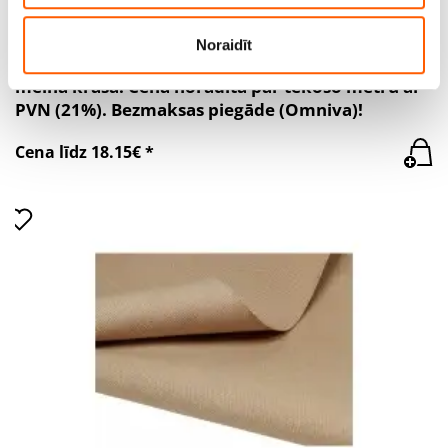
pakalpojumus.
Noraidīt
Sieta audums poliestera, bl.85g/m², pl.160cm,
melnā krāsā. Cena norādīta par tekošo metru ar
PVN (21%). Bezmaksas piegāde (Omniva)!
Cena līdz 18.15€ *