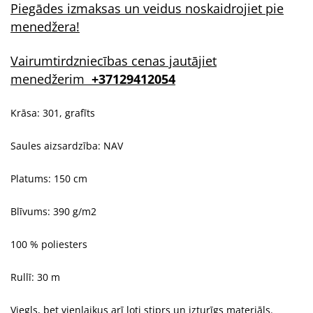
Piegādes izmaksas un veidus noskaidrojiet pie
menedžera!
Vairumtirdzniecības cenas jautājiet
menedžerim
+37129412054
Krāsa: 301, grafīts
Saules aizsardzība: NAV
Platums: 150 cm
Blīvums: 390 g/m2
100 % poliesters
Rullī: 30 m
Viegls, bet vienlaikus arī ļoti stiprs un izturīgs materiāls.