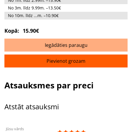
No 1m. līdz 2.99m. –15.90€
No 3m. līdz 9.99m. –13.50€
No 10m. līdz ...m. –10.90€
Kopā:
15.90€
Iegādāties paraugu
Pievienot grozam
Atsauksmes par preci
Atstāt atsauksmi
Jūsu vārds