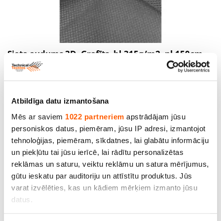
Sieta audums 3D, Grafīts, bl.315g/m2, pl.150cm.
100 % poliesters. Cena norādīta par tekošo metru
ar PVN. Bezmaksas piegāde
Cena līdz 18.76€ *
Atbildīga datu izmantošana
Mēs ar saviem
1022 partneriem
apstrādājam jūsu
personiskos datus, piemēram, jūsu IP adresi, izmantojot
tehnoloģijas, piemēram, sīkdatnes, lai glabātu informāciju
un piekļūtu tai jūsu ierīcē, lai rādītu personalizētas
reklāmas un saturu, veiktu reklāmu un satura mērījumus,
gūtu ieskatu par auditoriju un attīstītu produktus. Jūs
varat izvēlēties, kas un kādiem mērķiem izmanto jūsu
datus.