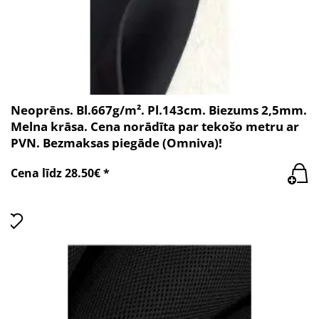
Neoprēns. Bl.667g/m². Pl.143cm. Biezums 2,5mm.
Melna krāsa. Cena norādīta par tekošo metru ar
PVN. Bezmaksas piegāde (Omniva)!
Cena līdz 28.50€ *