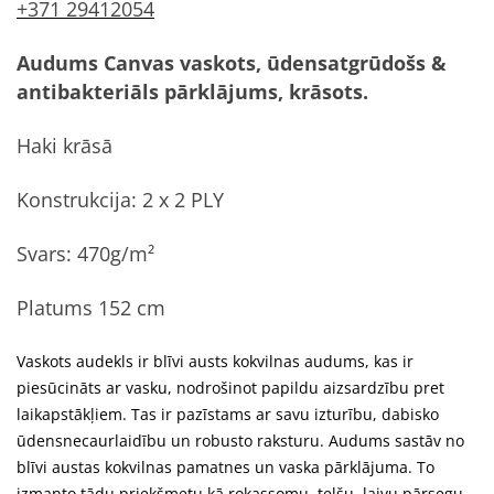
+371 29412054
Audums Canvas
vaskots, ūdensatgrūdošs &
antibakteriāls pārklājums, krāsots.
Haki krāsā
Konstrukcija: 2 x 2 PLY
Svars: 470g/m²
Platums 152 cm
Vaskots audekls ir blīvi austs kokvilnas audums, kas ir
piesūcināts ar vasku, nodrošinot papildu aizsardzību pret
laikapstākļiem. Tas ir pazīstams ar savu izturību, dabisko
ūdensnecaurlaidību un robusto raksturu. Audums sastāv no
blīvi austas kokvilnas pamatnes un vaska pārklājuma. To
izmanto tādu priekšmetu kā rokassomu, telšu, laivu pārsegu