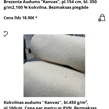
Brezenta Audums "Kanvas", pl.154 cm, bl. 350
g/m2,100 % kokvilna. Bezmaksas piegāde
Cena līdz 18.90€ *
Kokvilnas audums ''Kanvas'', bl.450 g/m²,
pl.160cm. Cena par metru ar PVN. Bezmaksas