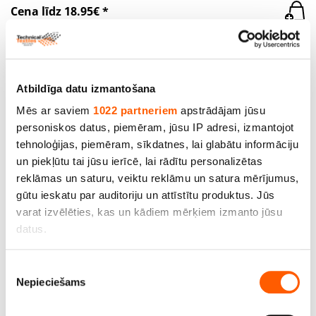
Cena līdz 18.95€ *
Atbildīga datu izmantošana
Mēs ar saviem
1022 partneriem
apstrādājam jūsu
personiskos datus, piemēram, jūsu IP adresi, izmantojot
tehnoloģijas, piemēram, sīkdatnes, lai glabātu informāciju
un piekļūtu tai jūsu ierīcē, lai rādītu personalizētas
reklāmas un saturu, veiktu reklāmu un satura mērījumus,
gūtu ieskatu par auditoriju un attīstītu produktus. Jūs
varat izvēlēties, kas un kādiem mērķiem izmanto jūsu
datus.
Audums ''Canvas'', pl.100 cm, bl. 930 g/m2,100 %
Ja atļaujat, mēs arī vēlētos
Piekrišanas
kokvilna
Nepieciešams
apkopot informāciju par jūsu ģeogrāfisko
izvēle
atrašanās vietu, kas var būt ar precizitāti līdz
Cena līdz 19.90€ *