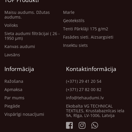
TOP Produkti
Maisu audums. Džutas
Marle
audums.
Ģeotekstils
Voiloks
Tenti Pārklāji 175 g/m2
Sieta audumi filtrācijai ( 26 -
Fasādes sieti. Aizsargsieti
1950 μm)
Insektu siets
Kanvas audumi
Lavsāns
Informācija
Kontaktinformācija
Ražošana
(+371) 29 41 20 54
Apmaksa
(+371) 27 82 00 82
Par mums
info@tehaudumi.lv
Piegāde
Ekobalta VG TECHNICAL
TEXTILES, Krustabaznīcas iela
Vispārīgi nosacījumi
9A, Rīga, LV-1006, Latvija