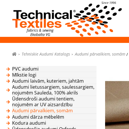
Tehniskie Audumi Katalogs
Audumi pārvalkiem, somām
/
PVC audumi
Mīkstie logi
Audumi laivām, kuteriem, jahtām
Audumi lietussargiem, saulessargiem,
nojumēm Sauleda, 100% akrils
Ūdensdroši audumi tentiem,
nojumēm ar UV aizsardzību
Audumi pārvalkiem, somām
Audumi dārza mēbelēm
Kodura audumi
Ūdensdrošie audumi Oxfords