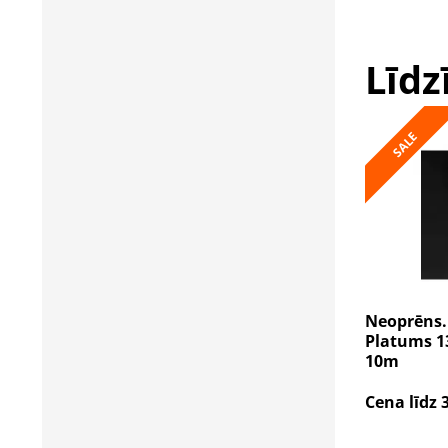
Līdz
SALE
Neoprēns.
Platums 13
10m
Cena līdz 