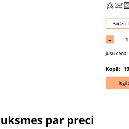
Vairāk in
-
Jūsu cena:
Kopā:
19
Iegā
uksmes par preci