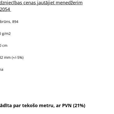
dzniecības cenas jautājiet menedžerim
12054
 brūns, 894
0 g/m2
0 cm
82 mm (+/-5%)
na
ādīta par tekošo metru, ar PVN (21%)