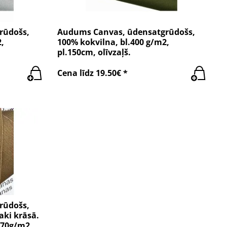
rūdošs,
Audums Canvas, ūdensatgrūdošs,
,
100% kokvilna, bl.400 g/m2,
pl.150cm, olīvzaļš.
Cena līdz 19.50€ *
rūdošs,
aki krāsā.
470g/m2.