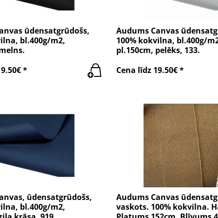
nvas ūdensatgrūdošs,
Audums Canvas ūdensatg
lna, bl.400g/m2,
100% kokvilna, bl.400g/m2
 melns.
pl.150cm, pelēks, 133.
19.50€ *
Cena līdz 19.50€ *
nvas, ūdensatgrūdošs,
Audums Canvas ūdensatg
lna, bl.400g/m2,
vaskots. 100% kokvilna. H
zila krāsa, 919
Platums 152cm. Blīvums 