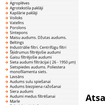
Agroplēves
Agrotekstila paklāji
Kapilārie paklāji
Voiloks
Vatelīns
Porolons
Sintepons
Maisu audums. Džutas audums.
Beltings
Industriālie filtri. Centrifūgu filtri
Šķidrumus filtrējošie audumi
Gaisu filtrējošie audumi
Sieta audumi filtrācijai ( 26 - 1950 μm)
Sietspiedes audums. Poliestera
monofilamenta siets.
Lavsāns
Audums sulu spiešanai
Audums biezpiena ražošanai
Siera audumi
Atsa
Audumi medus filtrēšanai
Marle