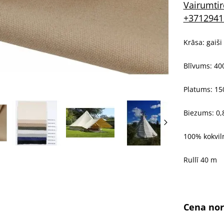
Vairumtir
+371294
Krāsa: gaiši
Blīvums: 40
Platums: 15
Biezums: 0,
100% kokvil
Rullī 40 m
Cena nor