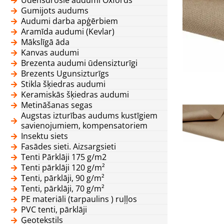
Gumijots audums
Audumi darba apģērbiem
Aramīda audumi (Kevlar)
Mākslīgā āda
Kanvas audumi
Brezenta audumi ūdensizturīgi
Brezents Ugunsizturīgs
Stikla šķiedras audumi
Keramiskās šķiedras audumi
Metināšanas segas
Augstas izturības audums kustīgiem
savienojumiem, kompensatoriem
Insektu siets
Fasādes sieti. Aizsargsieti
Tenti Pārklāji 175 g/m2
Tenti pārklāji 120 g/m²
Tenti, pārklāji, 90 g/m²
Tenti, pārklāji, 70 g/m²
PE materiāli (tarpaulins ) ruļļos
PVC tenti, pārklāji
Ģeotekstils