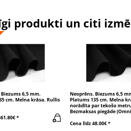
īgi produkti un citi izmē
 Biezums 6,5 mm.
Neoprēns. Biezums 6,5 m
5 cm. Melna krāsa. Rullis
Platums 135 cm. Melna kr
norādīta par tekošo metr
Bezmaksas piegāde (Omni
361.80€ *
Cena līdz 48.00€ *