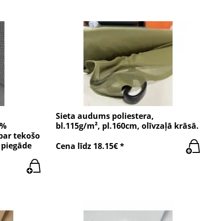
Sieta audums poliestera,
 %
bl.115g/m², pl.160cm, olīvzaļā krāsā.
 par tekošo
 piegāde
Cena līdz 18.15€ *