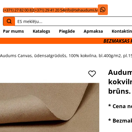
(+371) 27 82 00 82
(+371) 29 41 20 54
info@tehaudumi.lv
Par mums
Katalogs
Piegāde
Apmaksa
Kontaktin
BEZMAKSAS PIEGĀDE UZ
 Audums Canvas, ūdensatgrūdošs, 100% kokvilna, bl.400g/m2, pl.15
Audum
kokvil
brūns.
* Cena n
* Bezma