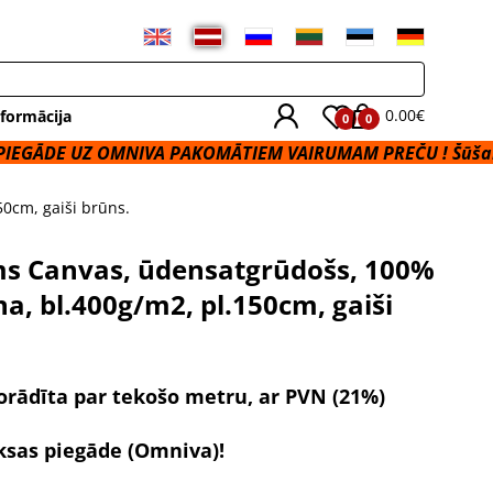
0.00€
formācija
0
0
 OMNIVA PAKOMĀTIEM VAIRUMAM PREČU ! Šūšanas Pakalp
0cm, gaiši brūns.
s Canvas, ūdensatgrūdošs, 100%
na, bl.400g/m2, pl.150cm, gaiši
orādīta par tekošo metru, ar PVN (21%)
ksas piegāde
(Omniva)!