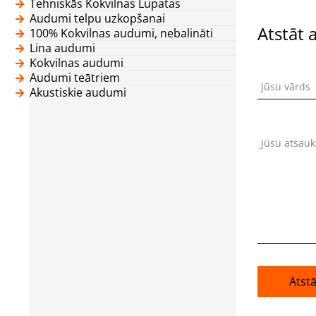
Tehniskās Kokvilnas Lupatas
Audumi telpu uzkopšanai
Atstāt 
100% Kokvilnas audumi, nebalināti
Lina audumi
Kokvilnas audumi
Audumi teātriem
Jūsu vārds
Akustiskie audumi
Jūsu atsau
Atst