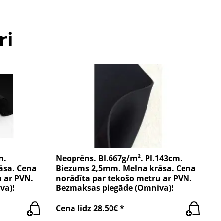
ri
m.
Neoprēns. Bl.667g/m². Pl.143cm.
āsa. Cena
Biezums 2,5mm. Melna krāsa. Cena
u ar PVN.
norādīta par tekošo metru ar PVN.
va)!
Bezmaksas piegāde (Omniva)!
Cena līdz 28.50€ *