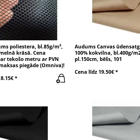
ms poliestera, bl.85g/m²,
Audums Canvas ūdensatg
 melnā krāsā. Cena
100% kokvilna, bl.400g/m2
par tekošo metru ar PVN
pl.150cm, bēšs, 101
zmaksas piegāde (Omniva)!
Cena līdz 19.50€ *
18.15€ *