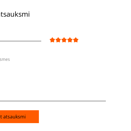
atsauksmi
ksmes
āt atsauksmi