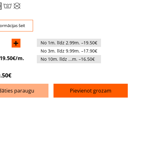
formācijas šeit
+
No 1m. līdz 2.99m. –19.50€
No 3m. līdz 9.99m. –17.90€
19.50€/m.
No 10m. līdz ...m. –16.50€
.50€
dāties paraugu
Pievienot grozam