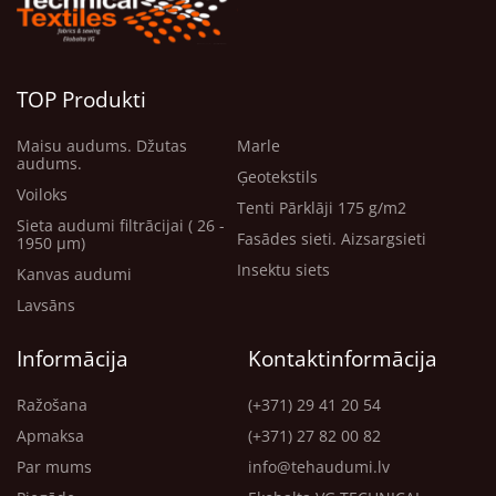
TOP Produkti
Maisu audums. Džutas
Marle
audums.
Ģeotekstils
Voiloks
Tenti Pārklāji 175 g/m2
Sieta audumi filtrācijai ( 26 -
Fasādes sieti. Aizsargsieti
1950 μm)
Insektu siets
Kanvas audumi
Lavsāns
Informācija
Kontaktinformācija
Ražošana
(+371) 29 41 20 54
Apmaksa
(+371) 27 82 00 82
Par mums
info@tehaudumi.lv