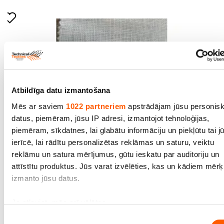
Atbildīga datu izmantošana
Mēs ar saviem
1022 partneriem
apstrādājam jūsu personis
datus, piemēram, jūsu IP adresi, izmantojot tehnoloģijas,
piemēram, sīkdatnes, lai glabātu informāciju un piekļūtu tai j
ierīcē, lai rādītu personalizētas reklāmas un saturu, veiktu
reklāmu un satura mērījumus, gūtu ieskatu par auditoriju un
Lina audums balts (100% lins), TT 1542 PFD,
attīstītu produktus. Jūs varat izvēlēties, kas un kādiem mēr
bl.245g/m², pl.150cm. Cena par tek.m. ar PVN.
izmanto jūsu datus.
Cena līdz 18.90€ *
Ja atļaujat, mēs arī vēlētos
apkopot informāciju par jūsu ģeogrāfisko atrašanās vi
Piekrišanas