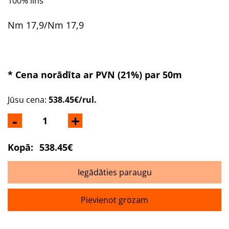
100% lins
Nm 17,9/Nm 17,9
* Cena norādīta ar PVN (21%) par 50m
Jūsu cena:
538.45€/rul.
-
+
Kopā:
538.45€
Iegādāties paraugu
Pievienot grozam