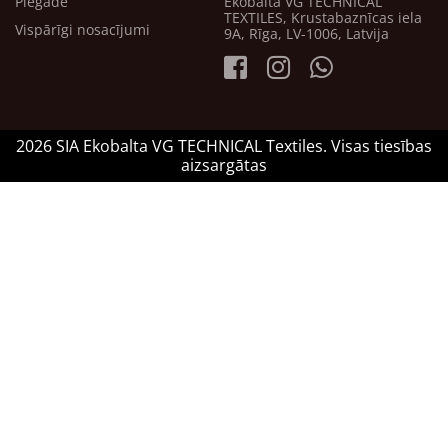
Piegāde
Ekobalta VG TECHNICAL
TEXTILES, Krustabaznīcas iela
Vispārīgi nosacījumi
9A, Rīga, LV-1006, Latvija
2026 SIA Ekobalta VG TECHNICAL Textiles. Visas tiesības
aizsargātas