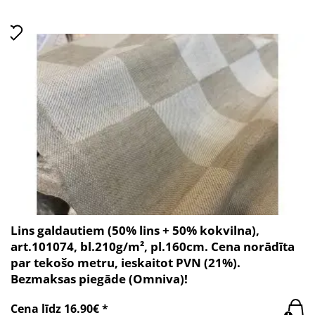
Lins galdautiem (50% lins + 50% kokvilna),
art.101074, bl.210g/m², pl.160cm. Cena norādīta
par tekošo metru, ieskaitot PVN (21%).
Bezmaksas piegāde (Omniva)!
Cena līdz 16.90€ *