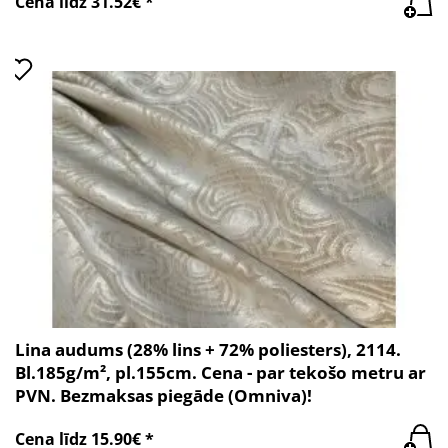
Cena līdz 31.52€ *
Lina audums (28% lins + 72% poliesters), 2114.
Bl.185g/m², pl.155cm. Cena - par tekošo metru ar
PVN. Bezmaksas piegāde (Omniva)!
Cena līdz 15.90€ *