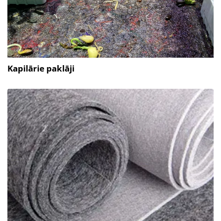
Kapilārie paklāji