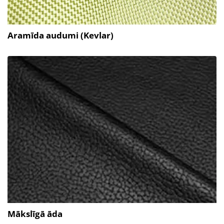
Aramīda audumi (Kevlar)
Mākslīgā āda