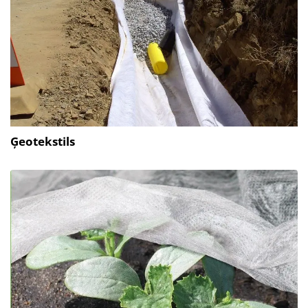
Ģeotekstils