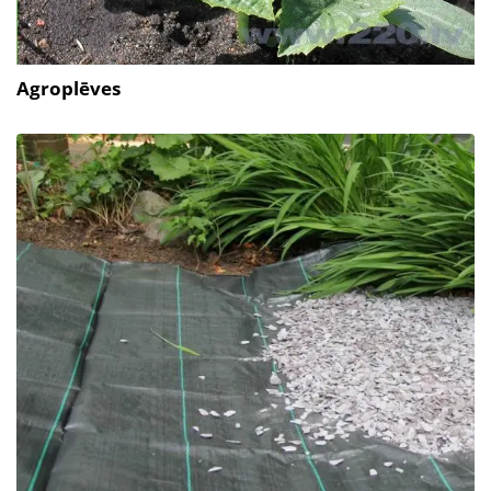
Agroplēves