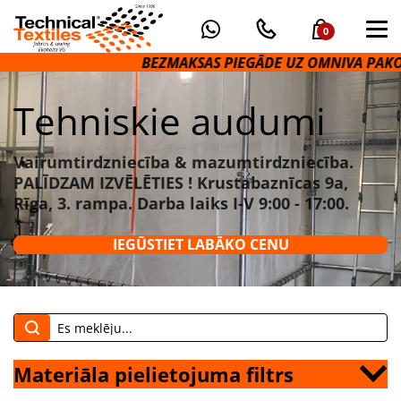
0
BEZMAKSAS PIEGĀDE UZ OMNIVA PAKOMĀTIEM VAIR
Tehniskie audumi
Vairumtirdzniecība & mazumtirdzniecība.
PALĪDZAM IZVĒLĒTIES ! Krustabaznīcas 9a,
Rīga, 3. rampa. Darba laiks I-V 9:00 - 17:00.
IEGŪSTIET LABĀKO CENU
Materiāla pielietojuma filtrs