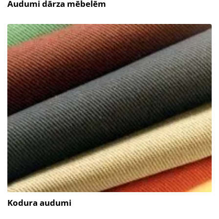
Audumi dārza mēbelēm
Kodura audumi