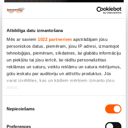
Stikla šķiedras audumi
Atbildīga datu izmantošana
Mēs ar saviem
1022 partneriem
apstrādājam jūsu
personiskos datus, piemēram, jūsu IP adresi, izmantojot
tehnoloģijas, piemēram, sīkdatnes, lai glabātu informāciju
un piekļūtu tai jūsu ierīcē, lai rādītu personalizētas
reklāmas un saturu, veiktu reklāmu un satura mērījumus,
gūtu ieskatu par auditoriju un attīstītu produktus. Jūs
varat izvēlēties, kas un kādiem mērķiem izmanto jūsu
datus.
Ja atļaujat, mēs arī vēlētos
Piekrišanas
Nepieciešams
apkopot informāciju par jūsu ģeogrāfisko
izvēle
atrašanās vietu, kas var būt ar precizitāti līdz
vairākiem metriem;
Keramiskās šķiedras audumi
Preferences