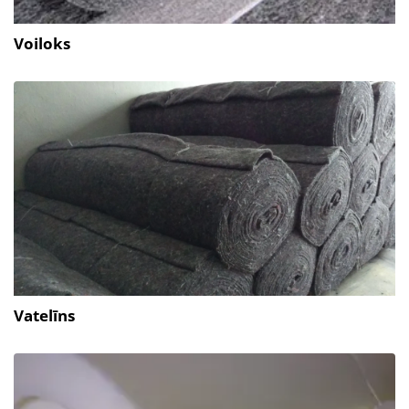
Voiloks
Vatelīns