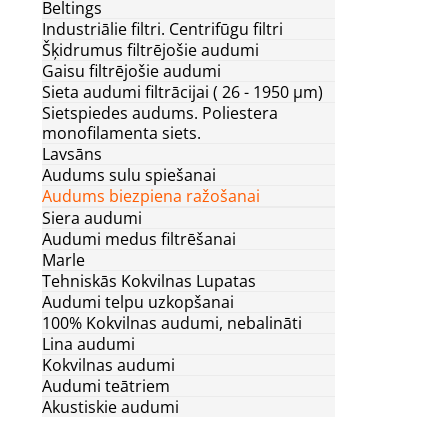
Beltings
Industriālie filtri. Centrifūgu filtri
Šķidrumus filtrējošie audumi
Gaisu filtrējošie audumi
Sieta audumi filtrācijai ( 26 - 1950 μm)
Sietspiedes audums. Poliestera
monofilamenta siets.
Lavsāns
Audums sulu spiešanai
Audums biezpiena ražošanai
Siera audumi
Audumi medus filtrēšanai
Marle
Tehniskās Kokvilnas Lupatas
Audumi telpu uzkopšanai
100% Kokvilnas audumi, nebalināti
Lina audumi
Kokvilnas audumi
Audumi teātriem
Akustiskie audumi