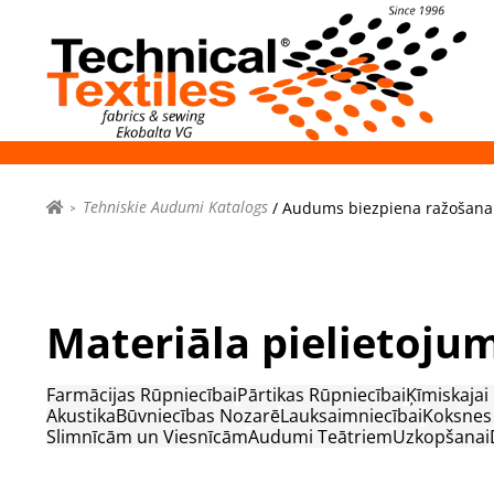
Tehniskie Audumi Katalogs
/ Audums biezpiena ražošana
Materiāla pielietojum
Farmācijas Rūpniecībai
Pārtikas Rūpniecībai
Ķīmiskajai
Akustika
Būvniecības Nozarē
Lauksaimniecībai
Koksnes
Slimnīcām un Viesnīcām
Audumi Teātriem
Uzkopšanai