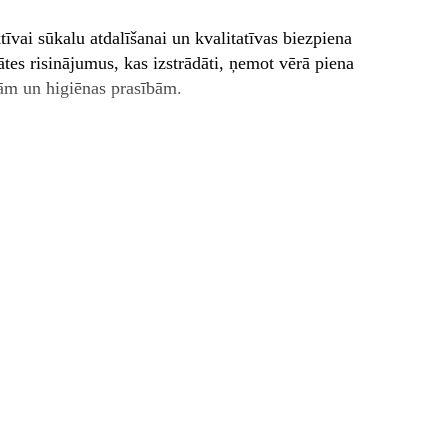
ktīvai sūkalu atdalīšanai un kvalitatīvas biezpiena
tes risinājumus, kas izstrādāti, ņemot vērā piena
ajām un higiēnas prasībām.
nu, nepieļaujot smalko biezpiena daļiņu zudumu.
i un atkārtotu lietošanu.
atācijas laikā.
maržu, atbilst pārtikas saskares materiālu standartiem.
un sintētiskām šķiedrām (polief'īrs), ar dažādu blīvumu
ai.