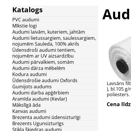
Aud
Katalogs
PVC audumi
Mīkstie logi
Audumi laivām, kuteriem, jahtām
Audumi lietussargiem, saulessargiem,
nojumēm Sauleda, 100% akrils
Ūdensdroši audumi tentiem,
nojumēm ar UV aizsardzību
Audumi pārvalkiem, somām
Audumi dārza mēbelēm
Kodura audumi
Ūdensdrošie audumi Oxfords
Lavsāns fi
Gumijots audums
), bl.105 g
Audumi darba apģērbiem
poliesters
Aramīda audumi (Kevlar)
Cena līdz
Mākslīgā āda
Kanvas audumi
Brezenta audumi ūdensizturīgi
Brezents Ugunsizturīgs
Stikla šķiedras audumi