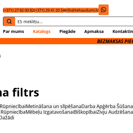
(+371) 27 82 00 82
(+371) 29 41 20 54
info@tehaudumi.lv
Par mums
Katalogs
Piegāde
Apmaksa
Kontaktin
BEZMAKSAS PIEGĀDE 
i
a filtrs
 Rūpniecībai
Metināšana un slīpēšana
Darba Apģērba Šūšana
 Rūpniecība
Mēbeļu Izgatavošanai
Biškopībai
Zivju Audzēšana
Dažādi