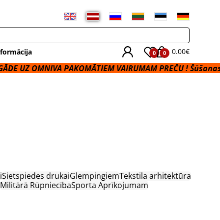
0.00€
formācija
0
0
UZ OMNIVA PAKOMĀTIEM VAIRUMAM PREČU ! Šūšanas Paka
i
Sietspiedes drukai
Glempingiem
Tekstila arhitektūra
Militārā Rūpniecība
Sporta Aprīkojumam