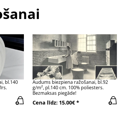
ošanai
, bl.140
Audums biezpiena ražošanai, bl.92
īrs.
g/m², pl.140 cm. 100% poliesters.
Bezmaksas piegāde!
Cena līdz: 15.00€ *