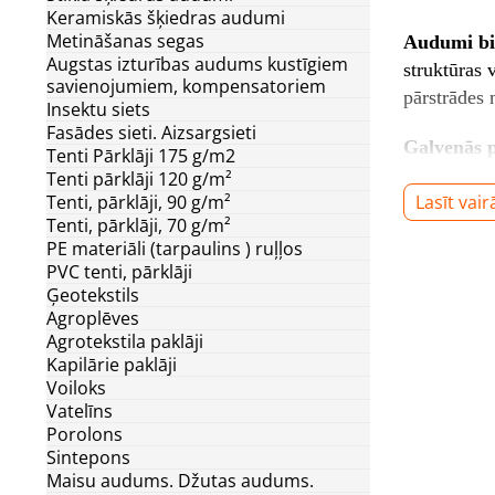
Keramiskās šķiedras audumi
Metināšanas segas
Audumi bi
Augstas izturības audums kustīgiem
struktūras 
savienojumiem, kompensatoriem
pārstrādes 
Insektu siets
Fasādes sieti. Aizsargsieti
Galvenās p
Tenti Pārklāji 175 g/m2
Tenti pārklāji 120 g/m²
Optimāl
Tenti, pārklāji, 90 g/m²
Lasīt vair
Tenti, pārklāji, 70 g/m²
Augsta 
PE materiāli (tarpaulins ) ruļļos
PVC tenti, pārklāji
Ģeotekstils
Formas s
Agroplēves
Agrotekstila paklāji
Drošība
Kapilārie paklāji
Voiloks
Vatelīns
Audumi biez
Porolons
un pinuma 
Sintepons
Maisu audums. Džutas audums.
Audumi ir p