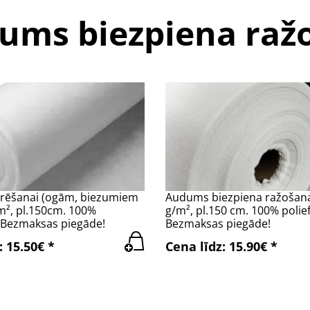
ums biezpiena raž
ltrēšanai (ogām, biezumiem
Audums biezpiena ražošanai
/m², pl.150cm. 100%
g/m², pl.150 cm. 100% polief
. Bezmaksas piegāde!
Bezmaksas piegāde!
: 15.50€ *
Cena līdz: 15.90€ *