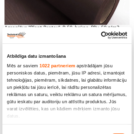
Agroplēve "Plant-Protex", P-50, brūna. Blīv. 50 g/m2,
ruļļa izmērs 1,60 m x 100 m, (160 m2). Cena par m2 -
EUR 0,30
Cena līdz: 48.00€ *
Atbildīga datu izmantošana
Mēs ar saviem
1022 partneriem
apstrādājam jūsu
personiskos datus, piemēram, jūsu IP adresi, izmantojot
tehnoloģijas, piemēram, sīkdatnes, lai glabātu informāciju
un piekļūtu tai jūsu ierīcē, lai rādītu personalizētas
reklāmas un saturu, veiktu reklāmu un satura mērījumus,
gūtu ieskatu par auditoriju un attīstītu produktus. Jūs
varat izvēlēties, kas un kādiem mērķiem izmanto jūsu
datus.
Agroplēve "Plant-Protex" art. P-50. Blīv. 50 g/m2, 3,20 m
x 50 m, (160 m2). Cena par m2- EUR 0,30
Cena līdz: 48.00€ *
Ja atļaujat, mēs arī vēlētos
Piekrišanas