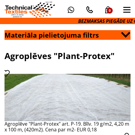
0
BEZMAKSAS PIEGĀDE UZ O
Materiāla pielietojuma filtrs
Agroplēves "Plant-Protex"
Agroplēve "Plant-Protex" art. P-19. Blīv. 19 g/m2, 4,20 m
x 100 m, (420m2). Cena par m2- EUR 0,18