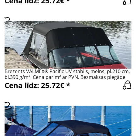
Cena līdz: 25.72€ *
Brezents VALMEX® Pacific UV stabils, melns, pl.210 cm,
bl.390 g/m². Cena par m² ar PVN. Bezmaksas piegāde
Cena līdz: 25.72€ *