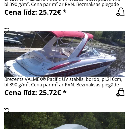
bl.390 g/m². Cena par m² ar PVN. Bezmaksas piegāde
Cena līdz: 25.72€ *
Brezents VALMEX® Pacific UV stabils, bordo, pl.210cm,
bl.390 g/m². Cena par m² ar PVN. Bezmaksas piegāde
Cena līdz: 25.72€ *