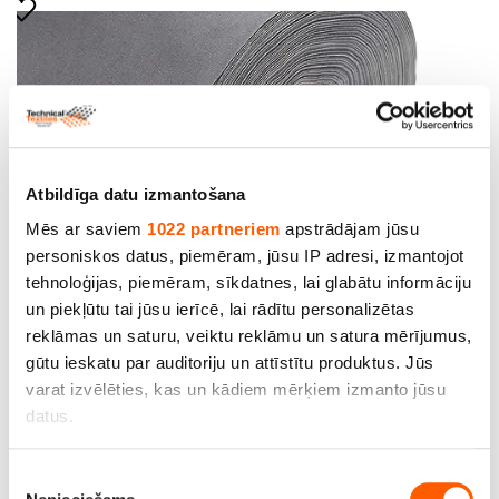
Brezents VALMEX Pacific UV stabils- pelēks, 795.
Atbildīga datu izmantošana
Pl.210cm, bl.390 g/m2. Rullis 50m
Mēs ar saviem
1022 partneriem
apstrādājam jūsu
Cena līdz: 2,087.43€ *
personiskos datus, piemēram, jūsu IP adresi, izmantojot
tehnoloģijas, piemēram, sīkdatnes, lai glabātu informāciju
un piekļūtu tai jūsu ierīcē, lai rādītu personalizētas
SALE
reklāmas un saturu, veiktu reklāmu un satura mērījumus,
gūtu ieskatu par auditoriju un attīstītu produktus. Jūs
varat izvēlēties, kas un kādiem mērķiem izmanto jūsu
datus.
Ja atļaujat, mēs arī vēlētos
Piekrišanas