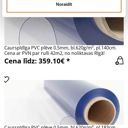
Noraidīt
Caurspīdīga PVC plēve 0.5mm, bl.620g/m², pl.140cm.
Cena ar PVN par rulli 42m2, no noliktavas Rīgā!
Cena līdz: 359.10€ *
Caurspīdīga PVC plēve 0.5mm, bl.620g/m², pl.183cm.