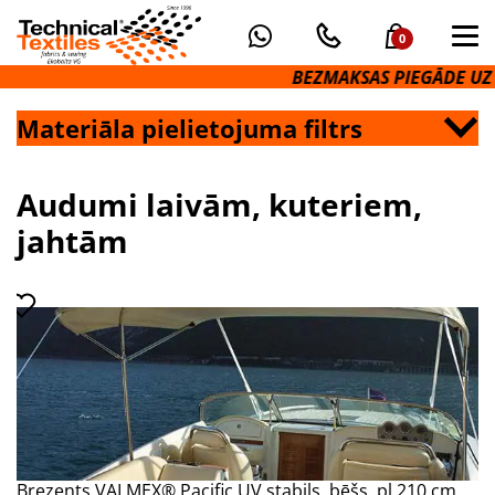
0
BEZMAKSAS PIEGĀDE UZ OM
Materiāla pielietojuma filtrs
Audumi laivām, kuteriem,
jahtām
Brezents VALMEX® Pacific UV stabils, bēšs, pl.210 cm,