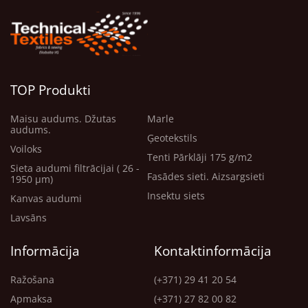
Ūdensizturība: Lieliska izturība pret mitrumu un
sālsūdeni.
UV izturība: Izturība pret ilgstošu saules gaismas
iedarbību bez bojājumu rašanās.
TOP Produkti
Izturība pret pelējumu un sēnīti: ideāli piemērots mitrai
Maisu audums. Džutas
Marle
jūras videi.
audums.
Ģeotekstils
Voiloks
Izturība: Augsta stiepes izturība un izturība pret
Tenti Pārklāji 175 g/m2
nodilumu un plīsumiem.
Sieta audumi filtrācijai ( 26 -
Fasādes sieti. Aizsargsieti
1950 μm)
Insektu siets
Pielietojums: Laivu un jahtu pārsegi. Ūdens/jūras
Kanvas audumi
transporta sēdekļi un polsterējums. Buru somas un
Lavsāns
aizsargaprīkojums. Tenti un nojumes.
Informācija
Kontaktinformācija
Priekšrocības: Ilgs ekspluatācijas laiks skarbos apstākļos.
Ražošana
(+371) 29 41 20 54
Apmaksa
(+371) 27 82 00 82