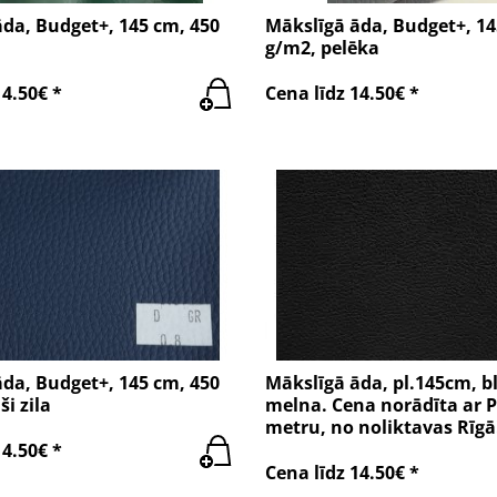
da, Budget+, 145 cm, 450
Mākslīgā āda, Budget+, 1
g/m2, pelēka
14.50€ *
Cena līdz 14.50€ *
da, Budget+, 145 cm, 450
Mākslīgā āda, pl.145cm, b
i zila
melna. Cena norādīta ar 
metru, no noliktavas Rīgā
14.50€ *
Cena līdz 14.50€ *