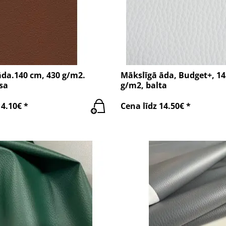
āda.140 cm, 430 g/m2.
Mākslīgā āda, Budget+, 14
sa
g/m2, balta
14.10€ *
Cena līdz 14.50€ *