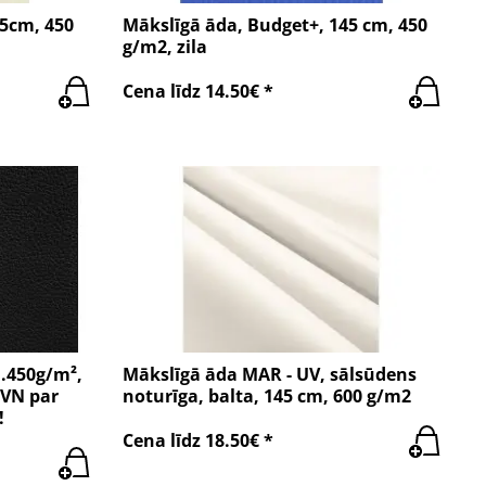
45cm, 450
Mākslīgā āda, Budget+, 145 cm, 450
g/m2, zila
Cena līdz 14.50€ *
l.450g/m²,
Mākslīgā āda MAR - UV, sālsūdens
PVN par
noturīga, balta, 145 cm, 600 g/m2
!
Cena līdz 18.50€ *