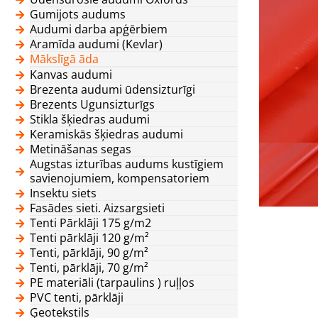
Gumijots audums
Audumi darba apģērbiem
Aramīda audumi (Kevlar)
Mākslīgā āda
Kanvas audumi
Brezenta audumi ūdensizturīgi
Brezents Ugunsizturīgs
Stikla šķiedras audumi
Keramiskās šķiedras audumi
Metināšanas segas
Augstas izturības audums kustīgiem
savienojumiem, kompensatoriem
Insektu siets
Fasādes sieti. Aizsargsieti
Tenti Pārklāji 175 g/m2
Tenti pārklāji 120 g/m²
Tenti, pārklāji, 90 g/m²
Tenti, pārklāji, 70 g/m²
PE materiāli (tarpaulins ) ruļļos
PVC tenti, pārklāji
Ģeotekstils