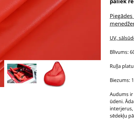
paliek r
Piegādes 
menedžer
UV, sālsūd
Blīvums: 6
Ruļļa plat
Biezums:
Audums ir i
ūdeni. Āda 
interjerus
sēdekļu pā