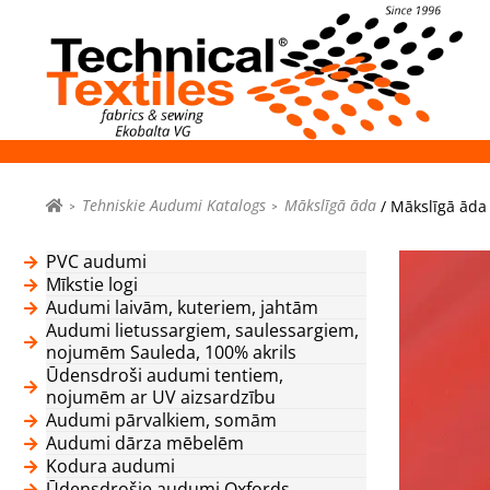
Tehniskie Audumi Katalogs
Mākslīgā āda
/ Mākslīgā āda
PVC audumi
Mīkstie logi
Audumi laivām, kuteriem, jahtām
Audumi lietussargiem, saulessargiem,
nojumēm Sauleda, 100% akrils
Ūdensdroši audumi tentiem,
nojumēm ar UV aizsardzību
Audumi pārvalkiem, somām
Audumi dārza mēbelēm
Kodura audumi
Ūdensdrošie audumi Oxfords