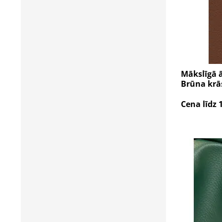
Mākslīgā 
Brūna krā
Cena līdz 