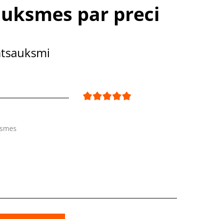
uksmes par preci
atsauksmi
ksmes