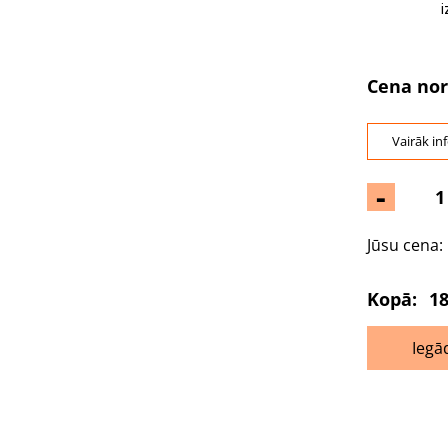
i
Cena nor
Vairāk in
-
Jūsu cena:
Kopā:
18
Iegā