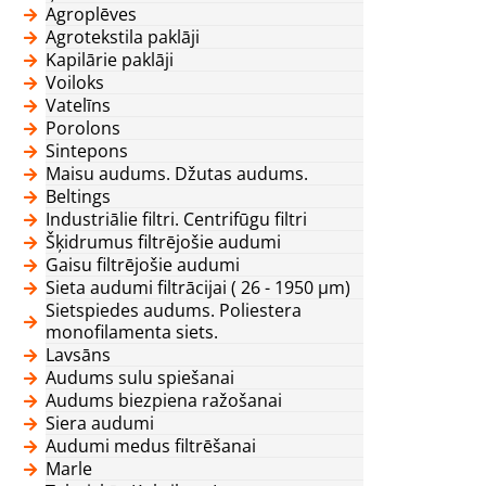
Agroplēves
Agrotekstila paklāji
Kapilārie paklāji
Voiloks
Vatelīns
Porolons
Sintepons
Maisu audums. Džutas audums.
Beltings
Industriālie filtri. Centrifūgu filtri
Šķidrumus filtrējošie audumi
Gaisu filtrējošie audumi
Sieta audumi filtrācijai ( 26 - 1950 μm)
Sietspiedes audums. Poliestera
monofilamenta siets.
Lavsāns
Audums sulu spiešanai
Audums biezpiena ražošanai
Siera audumi
Audumi medus filtrēšanai
Marle