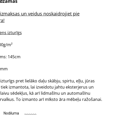
edzamas
izmaksas un veidus noskaidrojiet pie
a!
ens izturīgs
00g/m²
ums: 145cm
 1mm
zturīgs pret lielāko daļu skābju, spirtu, eļļu, jūras
tiek izmantota, lai izveidotu jahtu eksterjerus un
, laivu sēdekļus, kā arī lidmašīnu un automašīnu
rvalkus. To izmanto arī mīksto āra mēbeļu ražošanai.
Nodiluma