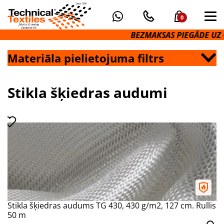
0
BEZMAKSAS PIEGĀDE UZ O
Materiāla pielietojuma filtrs
Stikla šķiedras audumi
Stikla šķiedras audums TG 430, 430 g/m2, 127 cm. Rullis
50 m