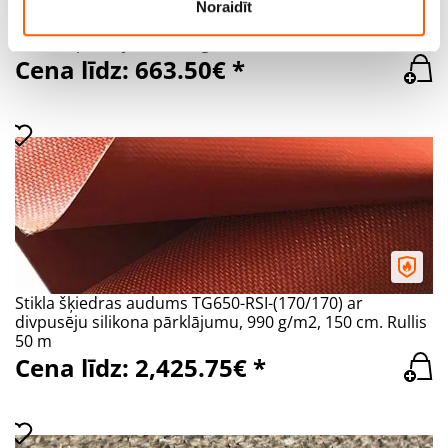
Noraidīt
Stikla šķiedras audums TG430-GSI-(65/65) ar divpusēju
silikona pārklājumu, 550 g/m2, 152,5 cm. Rullis 50 m
Cena līdz: 663.50€ *
Stikla šķiedras audums TG650-RSI-(170/170) ar
divpusēju silikona pārklājumu, 990 g/m2, 150 cm. Rullis
50 m
Cena līdz: 2,425.75€ *