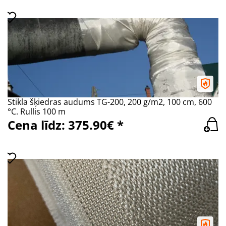
Stikla šķiedras audums TG-200, 200 g/m2, 100 cm, 600
°C. Rullis 100 m
Cena līdz: 375.90€ *