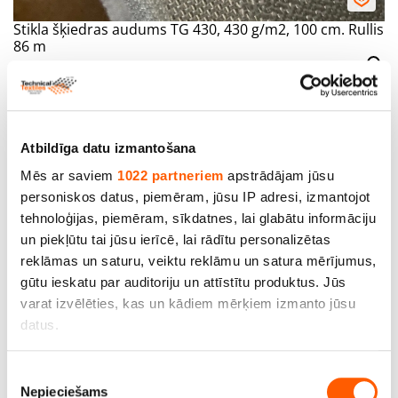
Stikla šķiedras audums TG 430, 430 g/m2, 100 cm. Rullis
86 m
Cena līdz: 364.21€ *
SALE
Atbildīga datu izmantošana
Mēs ar saviem
1022 partneriem
apstrādājam jūsu
personiskos datus, piemēram, jūsu IP adresi, izmantojot
tehnoloģijas, piemēram, sīkdatnes, lai glabātu informāciju
un piekļūtu tai jūsu ierīcē, lai rādītu personalizētas
reklāmas un saturu, veiktu reklāmu un satura mērījumus,
Stikla šķiedras audums TG430-AL ar alumīnija
gūtu ieskatu par auditoriju un attīstītu produktus. Jūs
pārklājumu, 430 g/m2, 100 cm. Rullis 50 m
varat izvēlēties, kas un kādiem mērķiem izmanto jūsu
Cena līdz: 566.50€
datus.
Cena līdz: 405.35€
Ja atļaujat, mēs arī vēlētos
Piekrišanas
Nepieciešams
apkopot informāciju par jūsu ģeogrāfisko
izvēle