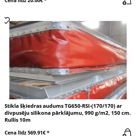
Cena līdz 20.00€ *
Stikla šķiedras audums TG650-RSI-(170/170) ar
divpusēju silikona pārklājumu, 990 g/m2, 150 cm.
Rullis 10m
Cena līdz 569.91€ *