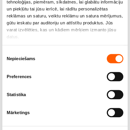
tehnoloģijas, piemēram, sīkdatnes, lai glabātu informāciju
un piekļūtu tai jūsu ierīcē, lai rādītu personalizētas
reklāmas un saturu, veiktu reklāmu un satura mērījumus,
gūtu ieskatu par auditoriju un attīstītu produktus. Jūs
varat izvēlēties, kas un kādiem mērķiem izmanto jūsu
datus.
Ja atļaujat, mēs arī vēlētos
Piekrišanas
Nepieciešams
apkopot informāciju par jūsu ģeogrāfisko
izvēle
atrašanās vietu, kas var būt ar precizitāti līdz
vairākiem metriem;
Preferences
Identificēt ierīci, veicot aktīvu skenēšanu, lai
iegūtu specifiskus raksturlielumus (piemēram, ņemt
Stikla šķiedras audums TG-200, 200 g/m2, 100 cm,
pirkstu nospiedumus)
600 °C. Rullis 100 m
Statistika
Uzziniet vairāk par to, kā jūsu personas dati tiek
Cena līdz 375.90€ *
apstrādāti, un iestatiet preferences
detalizētās
Mārketings
informācijas sadaļā
. Jebkurā laikā no varat mainīt vai
atsaukt savu piekrišanu, izmantojot sīkdatņu deklarāciju.