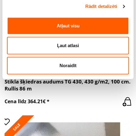
Rādīt detalizēti
Mēs izmantojam sīkfailus, lai personalizētu saturu un
reklāmas, nodrošinātu sociālo saziņas līdzekļu funkcijas
un analizētu mūsu datplūsmu. Informāciju par to, kā jūs
Atļaut visu
izmantojat mūsu vietni, mēs arī kopīgojam ar saviem
sociālās saziņas līdzekļu, reklamēšanas un analīzes
partneriem, kuri to var apvienot ar citu informāciju, ko
Ļaut atlasi
viņiem sniedzat vai ko viņi apkopo, kad lietojat viņu
pakalpojumus.
Noraidīt
Stikla šķiedras audums TG 430, 430 g/m2, 100 cm.
Rullis 86 m
Cena līdz 364.21€ *
SALE