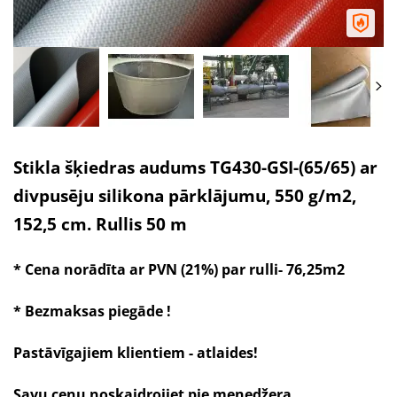
Stikla šķiedras audums TG430-GSI-(65/65) ar
divpusēju silikona pārklājumu, 550 g/m2,
152,5 cm. Rullis 50 m
* Cena norādīta ar PVN (21%) par rulli- 76,25m2
* Bezmaksas piegāde !
Pastāvīgajiem klientiem - atlaides!
Savu cenu noskaidrojiet pie menedžera.