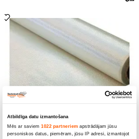
Stikla šķiedras audums TG-200, 200 g/m2, 100 cm.
Rullis 50 m
Atbildīga datu izmantošana
Cena līdz 199.65€ *
Mēs ar saviem
1022 partneriem
apstrādājam jūsu
personiskos datus, piemēram, jūsu IP adresi, izmantojot