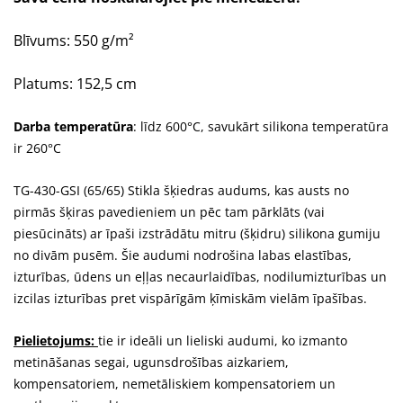
Blīvums: 550 g/m²
Platums: 152,5 cm
Darba temperatūra
: līdz 600°C, savukārt silikona temperatūra
ir 260°C
TG-430-GSI (65/65) Stikla šķiedras audums, kas austs no
pirmās šķiras pavedieniem un pēc tam pārklāts (vai
piesūcināts) ar īpaši izstrādātu mitru (šķidru) silikona gumiju
no divām pusēm. Šie audumi nodrošina labas elastības,
izturības, ūdens un eļļas necaurlaidības, nodilumizturības un
izcilas izturības pret vispārīgām ķīmiskām vielām īpašības.
Pielietojums:
tie ir ideāli un lieliski audumi, ko izmanto
metināšanas segai, ugunsdrošības aizkariem,
kompensatoriem, nemetāliskiem kompensatoriem un