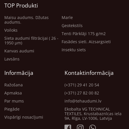
TOP Produkti
Maisu audums. Džutas
Marle
audums.
Ģeotekstils
Voiloks
Tenti Pārklāji 175 g/m2
Sieta audumi filtrācijai ( 26 -
Fasādes sieti. Aizsargsieti
1950 μm)
Insektu siets
Kanvas audumi
Lavsāns
Informācija
Kontaktinformācija
Ražošana
(+371) 29 41 20 54
Apmaksa
(+371) 27 82 00 82
Par mums
info@tehaudumi.lv
Piegāde
Ekobalta VG TECHNICAL
TEXTILES, Krustabaznīcas iela
Vispārīgi nosacījumi
9A, Rīga, LV-1006, Latvija