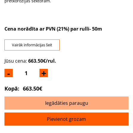
pretkorozijas sektoram.
Cena norādīta ar PVN (21%) par rulli- 50m
Vairāk informācijas šeit
Jūsu cena:
663.50€/rul.
-
+
Kopā:
663.50€
Iegādāties paraugu
Pievienot grozam