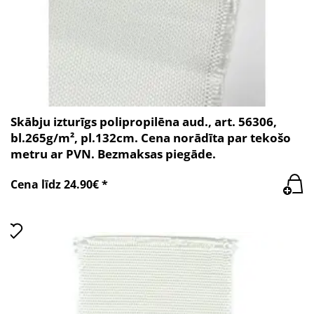
Skābju izturīgs polipropilēna aud., art. 56306,
bl.265g/m², pl.132cm. Cena norādīta par tekošo
metru ar PVN. Bezmaksas piegāde.
Cena līdz 24.90€ *