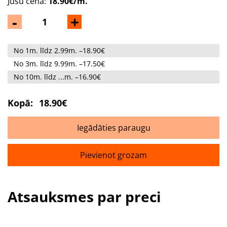
Jūsu cena:
18.90€/m.
-
+
No 1m. līdz 2.99m. –18.90€
No 3m. līdz 9.99m. –17.50€
No 10m. līdz ...m. –16.90€
Kopā:
18.90€
Iegādāties paraugu
Pievienot grozam
Atsauksmes par preci