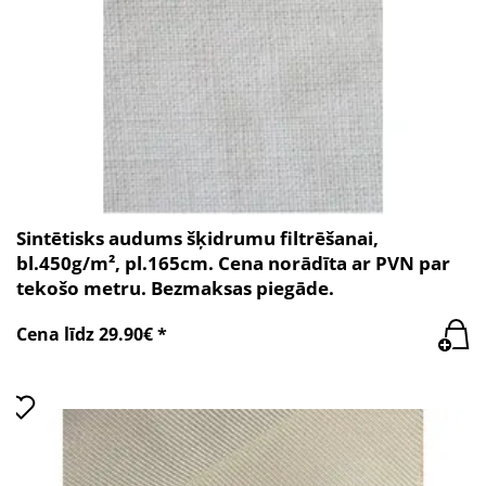
Sintētisks audums šķidrumu filtrēšanai,
bl.450g/m², pl.165cm. Cena norādīta ar PVN par
tekošo metru. Bezmaksas piegāde.
Cena līdz 29.90€ *