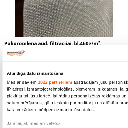
Polipropilēna aud. filtrācijai, bl.460g/m²,
pl.160cm. Bezmaksas piegāde.
Cena līdz 25.90€ *
Atbildīga datu izmantošana
Mēs ar saviem
1022 partneriem
apstrādājam jūsu personisk
IP adresi, izmantojot tehnoloģijas, piemēram, sīkdatnes, lai 
piekļūtu tai jūsu ierīcē, lai rādītu personalizētas reklāmas u
satura mērījumus, gūtu ieskatu par auditoriju un attīstītu prod
kas un kādiem mērķiem izmanto jūsu datus.
Ja atļaujat, mēs arī vēlētos