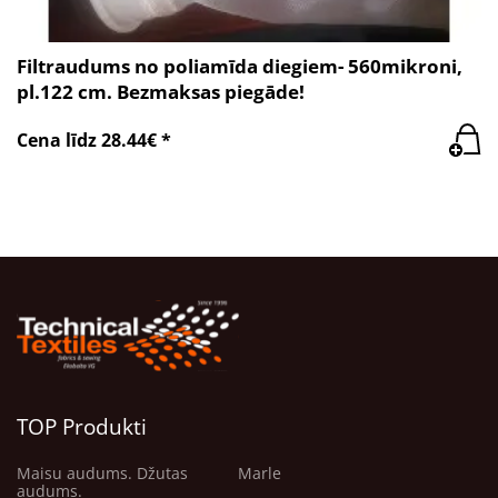
Filtraudums no poliamīda diegiem- 560mikroni,
pl.122 cm. Bezmaksas piegāde!
Cena līdz 28.44€ *
TOP Produkti
Maisu audums. Džutas
Marle
audums.