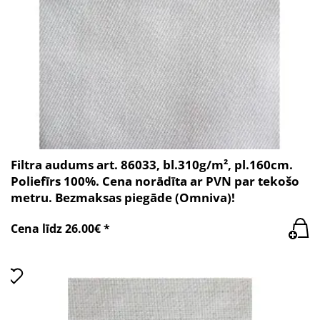
Filtra audums art. 86033, bl.310g/m², pl.160cm.
Poliefīrs 100%. Cena norādīta ar PVN par tekošo
metru. Bezmaksas piegāde (Omniva)!
Cena līdz 26.00€ *