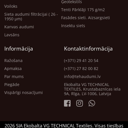
Ģeotekstils
Voiloks
Tenti Pārklāji 175 g/m2
Sieta audumi filtrācijai ( 26 -
Fasādes sieti. Aizsargsieti
1950 μm)
Insektu siets
Kanvas audumi
Lavsāns
Informācija
Kontaktinformācija
Ražošana
(+371) 29 41 20 54
Apmaksa
(+371) 27 82 00 82
Par mums
info@tehaudumi.lv
Piegāde
Ekobalta VG TECHNICAL
TEXTILES, Krustabaznīcas iela
Vispārīgi nosacījumi
9A, Rīga, LV-1006, Latvija
2026 SIA Ekobalta VG TECHNICAL Textiles. Visas tiesības