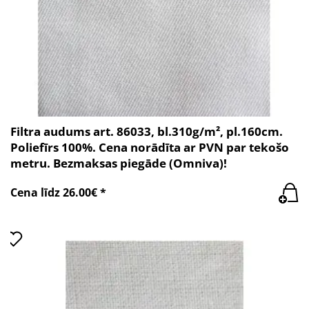
Filtra audums art. 86033, bl.310g/m², pl.160cm.
Poliefīrs 100%. Cena norādīta ar PVN par tekošo
metru. Bezmaksas piegāde (Omniva)!
Cena līdz 26.00€ *