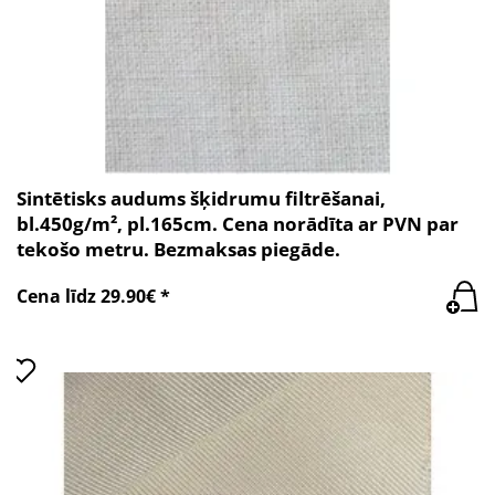
Sintētisks audums šķidrumu filtrēšanai,
bl.450g/m², pl.165cm. Cena norādīta ar PVN par
tekošo metru. Bezmaksas piegāde.
Cena līdz 29.90€ *