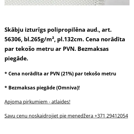
Skābju izturīgs polipropilēna aud., art.
56306, bl.265g/m², pl.132cm. Cena norādīta
par tekošo metru ar PVN. Bezmaksas
piegāde.
* Cena norādīta ar PVN (21%) par tekošo metru
* Bezmaksas piegāde (Omniva)!
Apjoma pirkumiem - atlaides!
Savu cenu noskaidrojiet pie menedžera +371 29412054