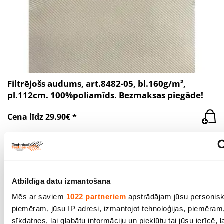
Filtrējošs audums, art.8482-05, bl.160g/m²,
pl.112cm. 100%poliamīds. Bezmaksas piegāde!
Cena līdz 29.90€ *
Atbildīga datu izmantošana
Mēs ar saviem
1022 partneriem
apstrādājam jūsu personisk
piemēram, jūsu IP adresi, izmantojot tehnoloģijas, piemēram
sīkdatnes, lai glabātu informāciju un piekļūtu tai jūsu ierīcē, la