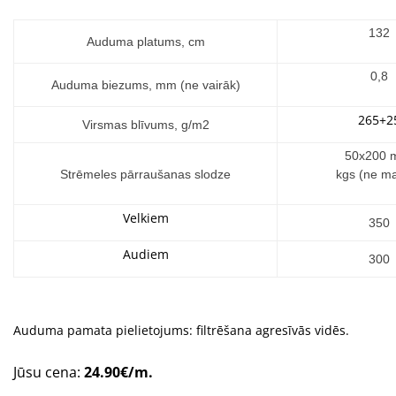
132
Auduma platums, cm
0,8
Auduma biezums, mm (ne vairāk)
265+2
Virsmas blīvums, g/m2
50х200 
Strēmeles pārraušanas slodze
kgs (ne m
Velkiem
350
Audiem
300
Auduma pamata pielietojums: filtrēšana agresīvās vidēs.
Jūsu cena:
24.90€/m.