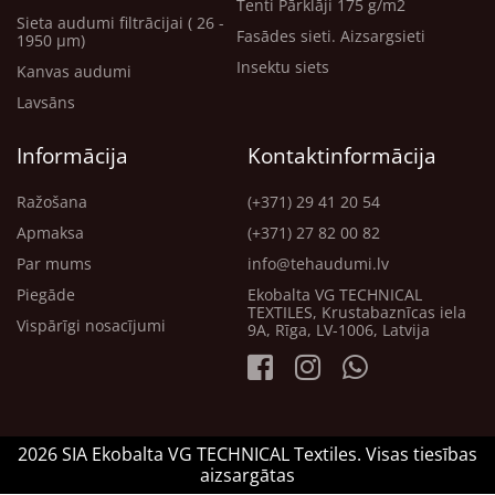
Tenti Pārklāji 175 g/m2
Sieta audumi filtrācijai ( 26 -
Fasādes sieti. Aizsargsieti
1950 μm)
Insektu siets
Kanvas audumi
Lavsāns
Informācija
Kontaktinformācija
Ražošana
(+371) 29 41 20 54
Apmaksa
(+371) 27 82 00 82
Par mums
info@tehaudumi.lv
Piegāde
Ekobalta VG TECHNICAL
TEXTILES, Krustabaznīcas iela
Vispārīgi nosacījumi
9A, Rīga, LV-1006, Latvija
2026 SIA Ekobalta VG TECHNICAL Textiles. Visas tiesības
aizsargātas