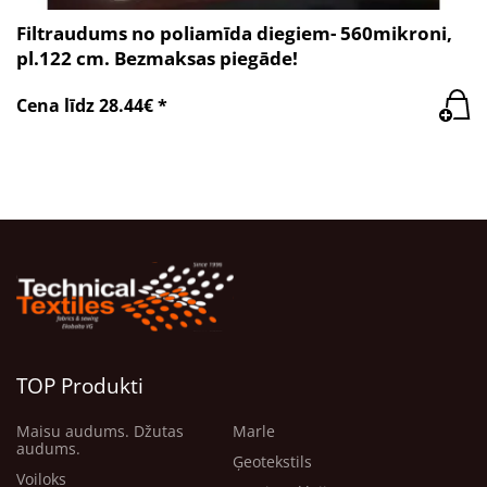
Filtraudums no poliamīda diegiem- 560mikroni,
pl.122 cm. Bezmaksas piegāde!
Cena līdz 28.44€ *
TOP Produkti
Maisu audums. Džutas
Marle
audums.
Ģeotekstils
Voiloks