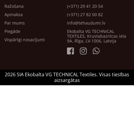
Ražošana
(+371) 29 41 20 54
Apmaksa
(+371) 27 82 00 82
Par mums
info@tehaudumi.lv
Piegāde
Ekobalta VG TECHNICAL
TEXTILES, Krustabaznīcas iela
Vispārīgi nosacījumi
9A, Rīga, LV-1006, Latvija
2026 SIA Ekobalta VG TECHNICAL Textiles. Visas tiesības
aizsargātas