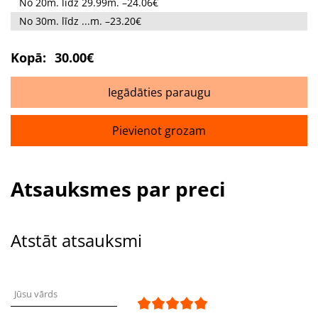
No 20m. līdz 29.99m. –24.06€
No 30m. līdz ...m. –23.20€
Kopā:
30.00€
Iegādāties paraugu
Pievienot grozam
Atsauksmes par preci
Atstāt atsauksmi
Jūsu vārds