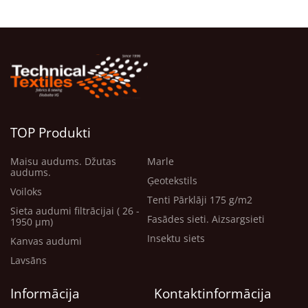
TOP Produkti
Maisu audums. Džutas
Marle
audums.
Ģeotekstils
Voiloks
Tenti Pārklāji 175 g/m2
Sieta audumi filtrācijai ( 26 -
Fasādes sieti. Aizsargsieti
1950 μm)
Insektu siets
Kanvas audumi
Lavsāns
Informācija
Kontaktinformācija