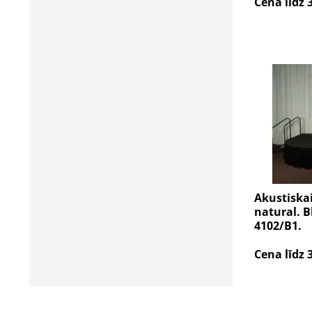
Cena līdz 
Akustiska
natural. B
4102/B1.
Cena līdz 