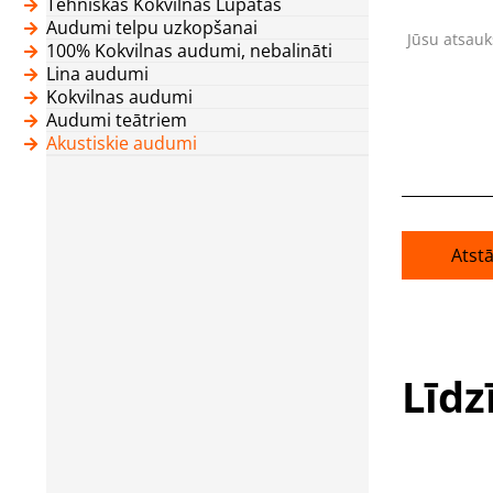
Tehniskās Kokvilnas Lupatas
Audumi telpu uzkopšanai
Jūsu atsau
100% Kokvilnas audumi, nebalināti
Lina audumi
Kokvilnas audumi
Audumi teātriem
Akustiskie audumi
Atst
Līdz