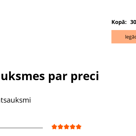
Kopā:
30
Iegā
uksmes par preci
atsauksmi