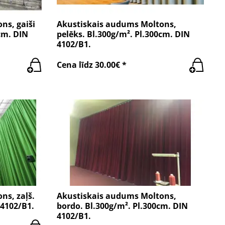
ns, gaiši
Akustiskais audums Moltons,
cm. DIN
pelēks. Bl.300g/m². Pl.300cm. DIN
4102/B1.
Cena līdz 30.00€ *
ns, zaļš.
Akustiskais audums Moltons,
 4102/B1.
bordo. Bl.300g/m². Pl.300cm. DIN
4102/B1.