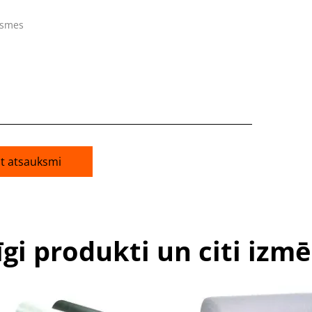
ksmes
āt atsauksmi
īgi produkti un citi izmē