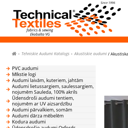
Tehniskie Audumi Katalogs
Akustiskie audumi
/ Akustisk
PVC audumi
Mīkstie logi
Audumi laivām, kuteriem, jahtām
Audumi lietussargiem, saulessargiem,
nojumēm Sauleda, 100% akrils
Ūdensdroši audumi tentiem,
nojumēm ar UV aizsardzību
Audumi pārvalkiem, somām
Audumi dārza mēbelēm
Kodura audumi
Ūdensdrošie audumi Oxfords