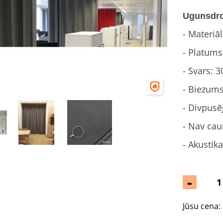
Ugunsdro
- Materiā
- Platums
- Svars: 3
- Biezum
- Divpusē
- Nav cau
- Akustika
-
Jūsu cena: