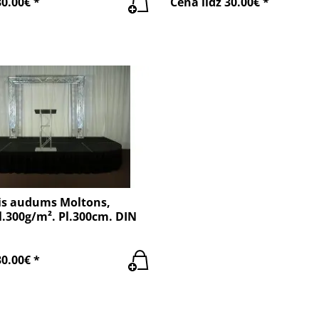
30.00€ *
Cena līdz 30.00€ *
is audums Moltons,
l.300g/m². Pl.300cm. DIN
30.00€ *