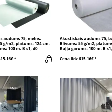
is audums 75, melns.
Akustiskais audums 75, ba
5 g/m2, platums: 124 cm.
Blīvums: 55 g/m2, platums
ms: 100 m. B-s1, d0
Ruļļa garums: 100 m. B-s1,
615.16€ *
Cena līdz 615.16€ *