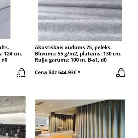
lts.
Akustiskais audums 75, pelēks.
: 124 cm.
Blīvums: 55 g/m2, platums: 130 cm.
 d0
Ruļļa garums: 100 m. B-s1, d0
Cena līdz 644.93€ *