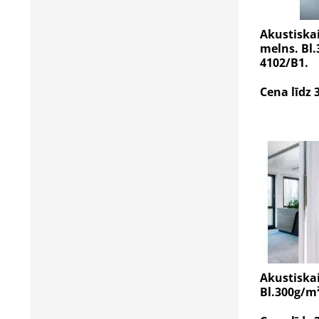
Akustiska
melns. Bl.
4102/B1.
Cena līdz 
Akustiska
Bl.300g/m²