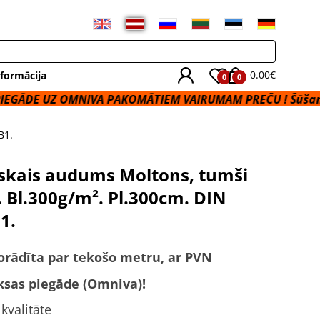
0.00€
formācija
0
0
 OMNIVA PAKOMĀTIEM VAIRUMAM PREČU ! Šūšanas Pakalp
B1.
skais audums Moltons, tumši
. Bl.300g/m². Pl.300cm. DIN
1.
orādīta par tekošo metru, ar PVN
sas piegāde (Omniva)!
valitāte