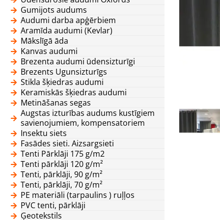
Gumijots audums
Audumi darba apģērbiem
Aramīda audumi (Kevlar)
Mākslīgā āda
Kanvas audumi
Brezenta audumi ūdensizturīgi
Brezents Ugunsizturīgs
Stikla šķiedras audumi
Keramiskās šķiedras audumi
Metināšanas segas
Augstas izturības audums kustīgiem
savienojumiem, kompensatoriem
Insektu siets
Fasādes sieti. Aizsargsieti
Tenti Pārklāji 175 g/m2
Tenti pārklāji 120 g/m²
Tenti, pārklāji, 90 g/m²
Tenti, pārklāji, 70 g/m²
PE materiāli (tarpaulins ) ruļļos
PVC tenti, pārklāji
Ģeotekstils