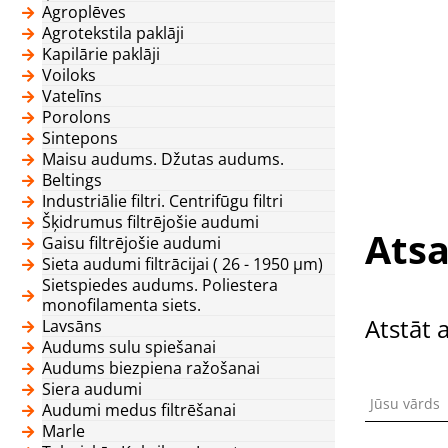
Agroplēves
Agrotekstila paklāji
Kapilārie paklāji
Voiloks
Vatelīns
Porolons
Sintepons
Maisu audums. Džutas audums.
Beltings
Industriālie filtri. Centrifūgu filtri
Šķidrumus filtrējošie audumi
Atsa
Gaisu filtrējošie audumi
Sieta audumi filtrācijai ( 26 - 1950 μm)
Sietspiedes audums. Poliestera
monofilamenta siets.
Atstāt 
Lavsāns
Audums sulu spiešanai
Audums biezpiena ražošanai
Siera audumi
Jūsu vārds
Audumi medus filtrēšanai
Marle