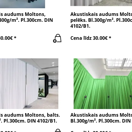
is audums Moltons,
Akustiskais audums Molto
300g/m². Pl.300cm. DIN
pelēks. Bl.300g/m². Pl.300
4102/B1.
30.00€ *
Cena līdz 30.00€ *
is audums Moltons, balts.
Akustiskais audums Molto
. Pl.300cm. DIN 4102/B1.
Bl.300g/m². Pl.300cm. DIN