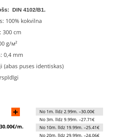
šs: DIN 4102/B1.
ls: 100% kokvilna
: 300 cm
00 g/м²
s: 0,4 mm
ji (abas puses identiskas)
rspīdīgi
+
No 1m. līdz 2.99m. –30.00€
No 3m. līdz 9.99m. –27.71€
30.00€/m.
No 10m. līdz 19.99m. –25.41€
No 20m. līdz 29.99m. –24.06€