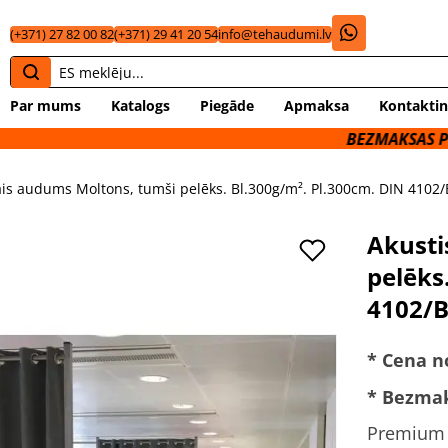
(+371) 27 82 00 82
(+371) 29 41 20 54
info@tehaudumi.lv
Par mums
Katalogs
Piegāde
Apmaksa
Kontaktin
BEZMAKSAS PIEGĀDE UZ
ais audums Moltons, tumši pelēks. Bl.300g/m². Pl.300cm. DIN 4102/
Akusti
pelēks
4102/B
* Cena n
* Bezmak
Premium k