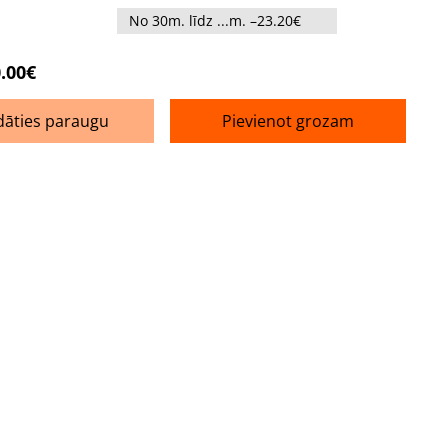
No 30m. līdz ...m. –23.20€
.00€
dāties paraugu
Pievienot grozam