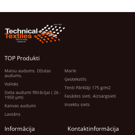
TOP Produkti
Maisu audums. Džutas
Marle
audums.
Ģeotekstils
Voiloks
Tenti Pārklāji 175 g/m2
Sieta audumi filtrācijai ( 26 -
Fasādes sieti. Aizsargsieti
1950 μm)
Insektu siets
Kanvas audumi
Lavsāns
Informācija
Kontaktinformācija