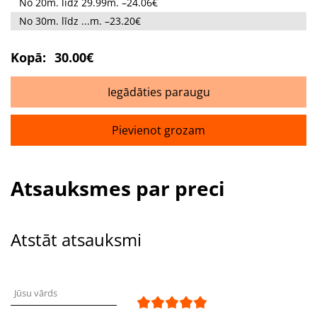
No 20m. līdz 29.99m. –24.06€
No 30m. līdz ...m. –23.20€
Kopā:
30.00€
Iegādāties paraugu
Pievienot grozam
Atsauksmes par preci
Atstāt atsauksmi
Jūsu vārds