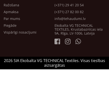
Ražošana
(+371) 29 41 20 54
Apmaksa
(+371) 27 82 00 82
Par mums
info@tehaudumi.lv
Piegāde
Ekobalta VG TECHNICAL
TEXTILES, Krustabaznīcas iela
Vispārīgi nosacījumi
9A, Rīga, LV-1006, Latvija
2026 SIA Ekobalta VG TECHNICAL Textiles. Visas tiesības
aizsargātas