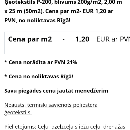
Ģeotekstils P-200, blīvums 200g/m2, 2,00 m
x 25 m (50m2). Cena par m2- EUR 1,20 ar
PVN, no noliktavas Rīgā!
Cena par m2
-
1,20
EUR ar PV
* Cena norādīta ar PVN 21%
* Cena no noliktavas Rīgā!
Savu piegādes cenu jautāt menedžerim
Neausts, termiski savienots poliestera
ģeotekstils
Pielietojums: Ceļu, dzelzceļa sliežu ceļu, drenāžas