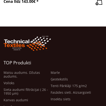
Cena līdz 143.00€ *
TOP Produkti
Maisu audums. Džutas
Marle
audums.
Ģeotekstils
Voiloks
Tenti Pārklāji 175 g/m2
Sieta audumi filtrācijai ( 26 -
Fasādes sieti. Aizsargsieti
1950 μm)
Insektu siets
Kanvas audumi