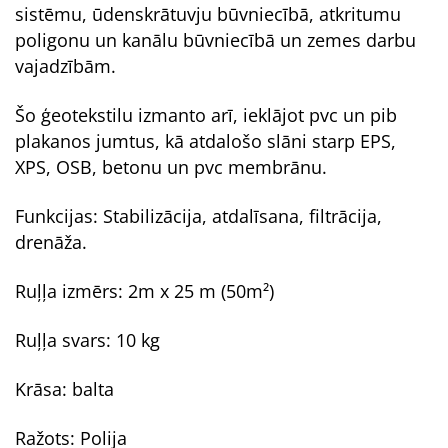
sistēmu, ūdenskrātuvju būvniecībā, atkritumu
poligonu un kanālu būvniecībā un zemes darbu
vajadzībām.
Šo ģeotekstilu izmanto arī, ieklājot pvc un pib
plakanos jumtus, kā atdalošo slāni starp EPS,
XPS, OSB, betonu un pvc membrānu.
Funkcijas: Stabilizācija, atdalīsana, filtrācija,
drenāža.
Ruļļa izmērs: 2m x 25 m (50m²)
Ruļļa svars: 10 kg
Krāsa: balta
Ražots: Polija