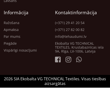
Lavsāns
Informācija
Kontaktinformācija
Ražošana
(+371) 29 41 20 54
Apmaksa
(+371) 27 82 00 82
Par mums
info@tehaudumi.lv
Piegāde
Ekobalta VG TECHNICAL
TEXTILES, Krustabaznīcas iela
Vispārīgi nosacījumi
9A, Rīga, LV-1006, Latvija
2026 SIA Ekobalta VG TECHNICAL Textiles. Visas tiesības
aizsargātas