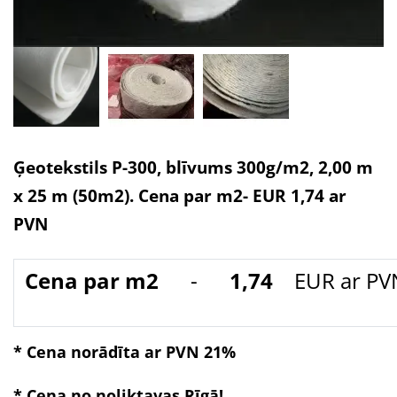
Ģeotekstils P-300, blīvums 300g/m2, 2,00 m
x 25 m (50m2). Cena par m2- EUR 1,74 ar
PVN
Cena par m2
-
1,74
EUR ar PV
* Cena norādīta ar PVN 21%
* Cena no noliktavas Rīgā!