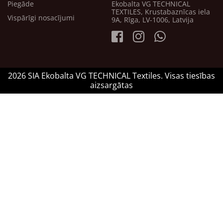
Piegāde
Ekobalta VG TECHNICAL
TEXTILES, Krustabaznīcas iela
Vispārīgi nosacījumi
9A, Rīga, LV-1006, Latvija
2026 SIA Ekobalta VG TECHNICAL Textiles. Visas tiesības
aizsargātas