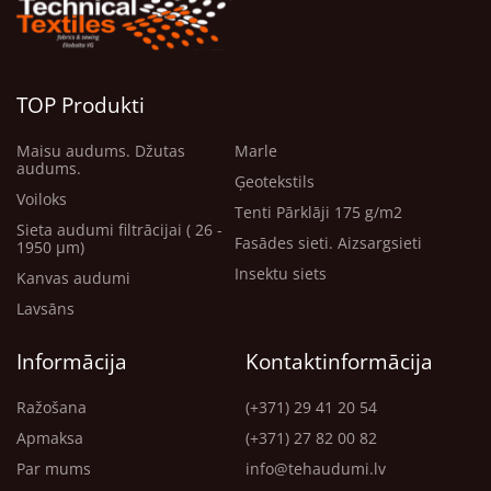
TOP Produkti
Maisu audums. Džutas
Marle
audums.
Ģeotekstils
Voiloks
Tenti Pārklāji 175 g/m2
Sieta audumi filtrācijai ( 26 -
Fasādes sieti. Aizsargsieti
1950 μm)
Insektu siets
Kanvas audumi
Lavsāns
Informācija
Kontaktinformācija
Ražošana
(+371) 29 41 20 54
Apmaksa
(+371) 27 82 00 82
Par mums
info@tehaudumi.lv