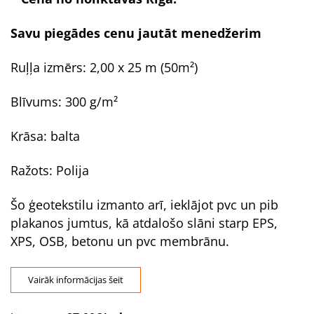
Savu piegādes cenu jautāt menedžerim
Ruļļa izmērs: 2,00 x 25 m (50m²)
Blīvums: 300 g/m²
Krāsa: balta
Ražots: Polija
Šo ģeotekstilu izmanto arī, ieklājot pvc un pib
plakanos jumtus, kā atdalošo slāni starp EPS,
XPS, OSB, betonu un pvc membrānu.
Vairāk informācijas šeit