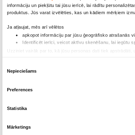
informāciju un piekļūtu tai jūsu ierīcē, lai rādītu personalizē
produktus. Jūs varat izvēlēties, kas un kādiem mērķiem izma
Ja atļaujat, mēs arī vēlētos
apkopot informāciju par jūsu ģeogrāfisko atrašanās vie
Identificēt ierīci, veicot aktīvu skenēšanu, lai iegū
Uzziniet vairāk par to, kā jūsu personas dati tiek apstrādāti,
savu piekrišanu, izmantojot sīkdatņu deklarāciju.
Piekrišanas
Nepieciešams
izvēle
Mēs izmantojam sīkfailus, lai personalizētu saturu un reklām
to, kā jūs izmantojat mūsu vietni, mēs arī kopīgojam ar savi
informāciju, ko viņiem sniedzat vai ko viņi apkopo, kad lieto
Preferences
Statistika
Mārketings