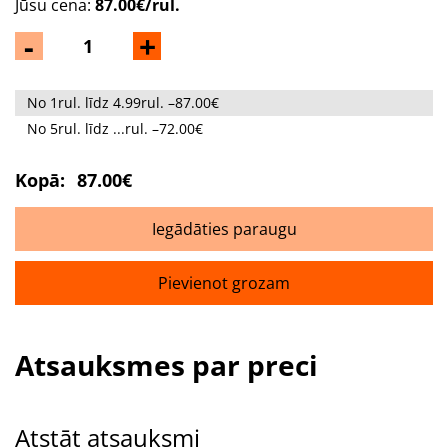
Jūsu cena:
87.00€/rul.
-
+
No 1rul. līdz 4.99rul. –87.00€
No 5rul. līdz ...rul. –72.00€
Kopā:
87.00€
Iegādāties paraugu
Pievienot grozam
Atsauksmes par preci
Atstāt atsauksmi