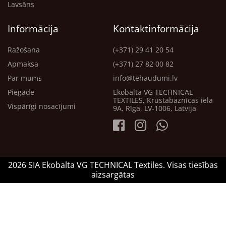
Lavsāns
Informācija
Kontaktinformācija
Ražošana
(+371) 29 41 20 54
Apmaksa
(+371) 27 82 00 82
Par mums
info@tehaudumi.lv
Piegāde
Ekobalta VG TECHNICAL
TEXTILES, Krustabaznīcas iela
Vispārīgi nosacījumi
9A, Rīga, LV-1006, Latvija
2026 SIA Ekobalta VG TECHNICAL Textiles. Visas tiesības
aizsargātas