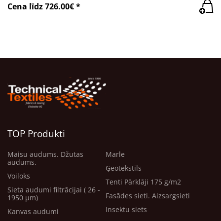
Cena līdz 726.00€ *
TOP Produkti
Maisu audums. Džutas
Marle
audums.
Ģeotekstils
Voiloks
Tenti Pārklāji 175 g/m2
Sieta audumi filtrācijai ( 26 -
Fasādes sieti. Aizsargsieti
1950 μm)
Insektu siets
Kanvas audumi