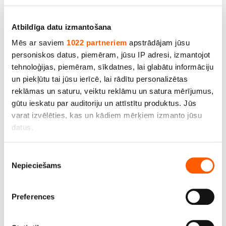
Atbildīga datu izmantošana
Mēs ar saviem
1022 partneriem
apstrādājam jūsu
personiskos datus, piemēram, jūsu IP adresi, izmantojot
tehnoloģijas, piemēram, sīkdatnes, lai glabātu informāciju
un piekļūtu tai jūsu ierīcē, lai rādītu personalizētas
reklāmas un saturu, veiktu reklāmu un satura mērījumus,
Tents-pārklājs 4 x 6 m, 175 g/m2. Bezmaksas
gūtu ieskatu par auditoriju un attīstītu produktus. Jūs
piegāde
varat izvēlēties, kas un kādiem mērķiem izmanto jūsu
Cena līdz 38.40€ *
datus.
Ja atļaujat, mēs arī vēlētos
Piekrišanas
Nepieciešams
apkopot informāciju par jūsu ģeogrāfisko
izvēle
atrašanās vietu, kas var būt ar precizitāti līdz
vairākiem metriem;
Preferences
Identificēt ierīci, veicot aktīvu skenēšanu, lai
iegūtu specifiskus raksturlielumus (piemēram, ņemt