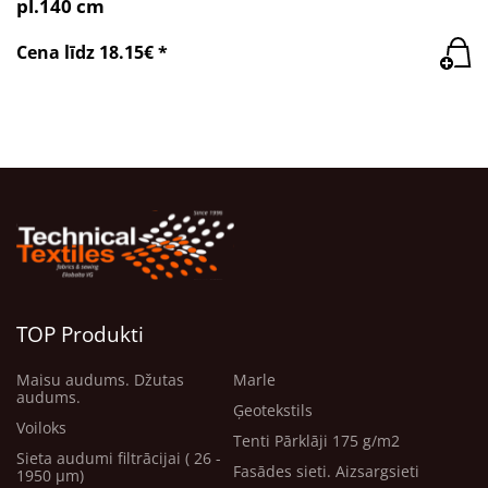
pl.140 cm
Cena līdz 18.15€ *
TOP Produkti
Maisu audums. Džutas
Marle
audums.
Ģeotekstils
Voiloks
Tenti Pārklāji 175 g/m2
Sieta audumi filtrācijai ( 26 -
Fasādes sieti. Aizsargsieti
1950 μm)