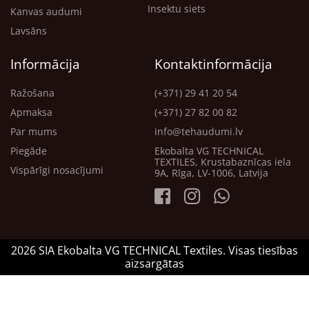
Insektu siets
Kanvas audumi
Lavsāns
Informācija
Kontaktinformācija
Ražošana
(+371) 29 41 20 54
Apmaksa
(+371) 27 82 00 82
Par mums
info@tehaudumi.lv
Piegāde
Ekobalta VG TECHNICAL
TEXTILES, Krustabaznīcas iela
Vispārīgi nosacījumi
9A, Rīga, LV-1006, Latvija
2026 SIA Ekobalta VG TECHNICAL Textiles. Visas tiesības
aizsargātas