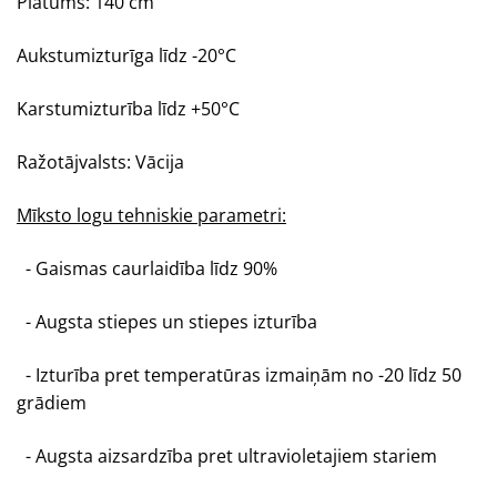
Platums: 140 cm
Aukstumizturīga līdz -20
°C
Karstumizturība līdz +50°C
Ražotājvalsts: Vācija
Mīksto logu tehniskie parametri:
- Gaismas caurlaidība līdz 90%
- Augsta stiepes un stiepes izturība
- Izturība pret temperatūras izmaiņām no -20 līdz 50
grādiem
- Augsta aizsardzība pret ultravioletajiem stariem