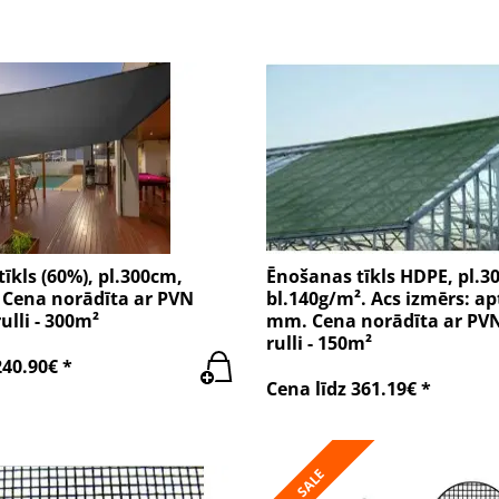
īkls (60%), pl.300cm,
Ēnošanas tīkls HDPE, pl.3
 Cena norādīta ar PVN
bl.140g/m². Acs izmērs: a
ulli - 300m²
mm. Cena norādīta ar PVN
rulli - 150m²
240.90€ *
Cena līdz 361.19€ *
SALE