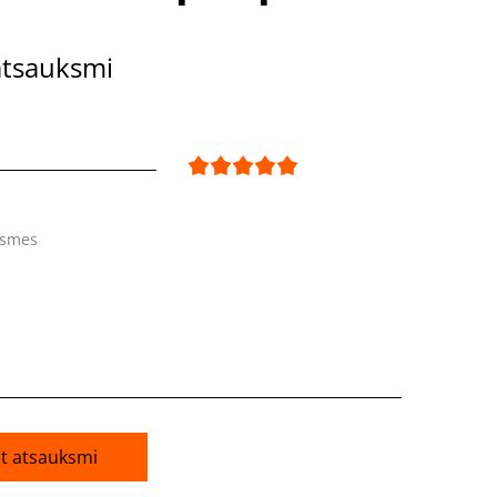
atsauksmi
ksmes
āt atsauksmi