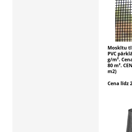
Moskītu tī
PVC pārklā
g/m². Cena
80 m². CEN
m2)
Cena līdz 