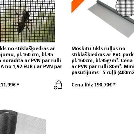
kls no stiklašķiedras ar
Moskītu tīkls ruļļos no
jumu, pl.160 cm, bl.95
stiklašķiedras ar PVC pār
 norādīta ar PVN par rulli
pl.160cm, bl.95g/m². Cena
A no 1,92 EUR ( ar PVN par
ar PVN par rulli 80m². Min
pasūtījums - 5 ruļļi (400m2
211.99€ *
Cena līdz 190.70€ *