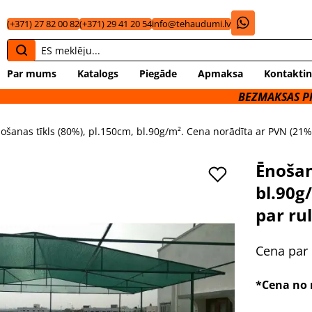
(+371) 27 82 00 82
(+371) 29 41 20 54
info@tehaudumi.lv
Par mums
Katalogs
Piegāde
Apmaksa
Kontaktin
BEZMAKSAS PIEGĀDE UZ
ošanas tīkls (80%), pl.150cm, bl.90g/m². Cena norādīta ar PVN (21%)
Ēnošan
bl.90g
par rul
Cena par
*Cena no 