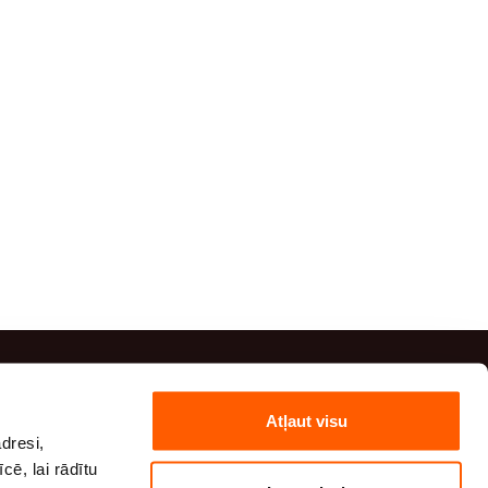
Kontaktinformācija
Atļaut visu
dresi,
(+371) 29 41 20 54
cē, lai rādītu
(+371) 27 82 00 82