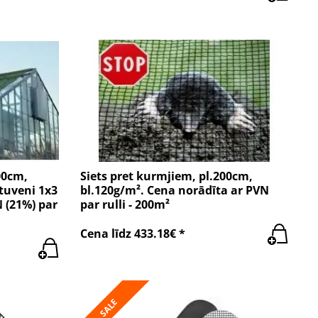
00cm,
Siets pret kurmjiem, pl.200cm,
ptuveni 1x3
bl.120g/m². Cena norādīta ar PVN
 (21%) par
par rulli - 200m²
Cena līdz 433.18€ *
SALE