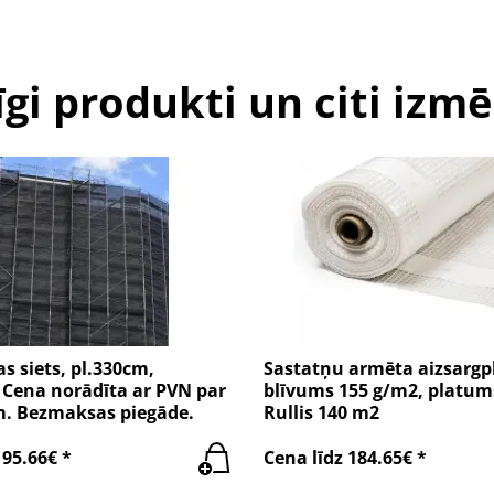
īgi produkti un citi izmē
as siets, pl.330cm,
Sastatņu armēta aizsargp
 Cena norādīta ar PVN par
blīvums 155 g/m2, platum
0m. Bezmaksas piegāde.
Rullis 140 m2
195.66€ *
Cena līdz 184.65€ *