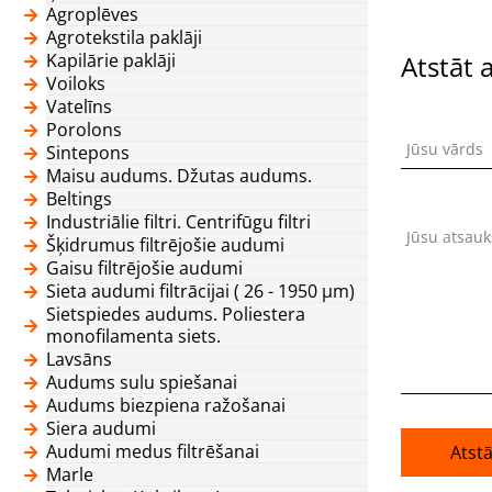
Agroplēves
Agrotekstila paklāji
Kapilārie paklāji
Atstāt 
Voiloks
Vatelīns
Porolons
Jūsu vārds
Sintepons
Maisu audums. Džutas audums.
Beltings
Industriālie filtri. Centrifūgu filtri
Jūsu atsau
Šķidrumus filtrējošie audumi
Gaisu filtrējošie audumi
Sieta audumi filtrācijai ( 26 - 1950 μm)
Sietspiedes audums. Poliestera
monofilamenta siets.
Lavsāns
Audums sulu spiešanai
Audums biezpiena ražošanai
Siera audumi
Audumi medus filtrēšanai
Atst
Marle