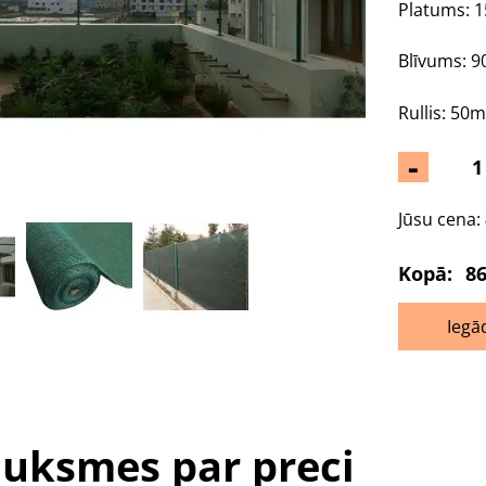
Platums: 
Blīvums: 9
Rullis: 50
-
Jūsu cena:
Kopā:
86
Iegā
uksmes par preci