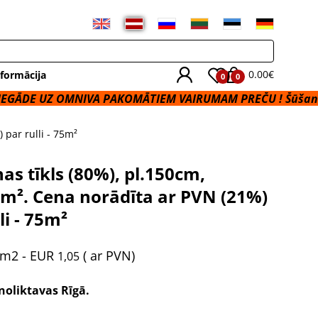
0.00€
formācija
0
0
 OMNIVA PAKOMĀTIEM VAIRUMAM PREČU ! Šūšanas Pakalp
 par rulli - 75m²
as tīkls (80%), pl.150cm,
/m². Cena norādīta ar PVN (21%)
li - 75m²
 m2
- EUR
(
ar PVN)
1,05
noliktavas Rīgā.