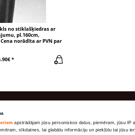
kls no stiklašķiedras ar
ājumu, pl.160cm,
 Cena norādīta ar PVN par
5.90€ *
odukti
Informācija
na
neriem
apstrādājam jūsu personiskos datus, piemēram, jūsu IP a
Ražošana
dums.
Marle
mēram, sīkdatnes, lai glabātu informāciju un piekļūtu tai jūsu ierī
udums.
Apmaksa