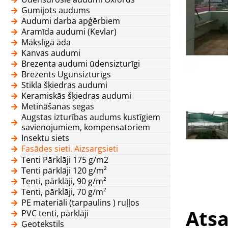
Gumijots audums
Audumi darba apģērbiem
Aramīda audumi (Kevlar)
Mākslīgā āda
Kanvas audumi
Brezenta audumi ūdensizturīgi
Brezents Ugunsizturīgs
Stikla šķiedras audumi
Keramiskās šķiedras audumi
Metināšanas segas
Augstas izturības audums kustīgiem
savienojumiem, kompensatoriem
Insektu siets
Fasādes sieti. Aizsargsieti
Tenti Pārklāji 175 g/m2
Tenti pārklāji 120 g/m²
Tenti, pārklāji, 90 g/m²
Tenti, pārklāji, 70 g/m²
PE materiāli (tarpaulins ) ruļļos
Atsa
PVC tenti, pārklāji
Ģeotekstils