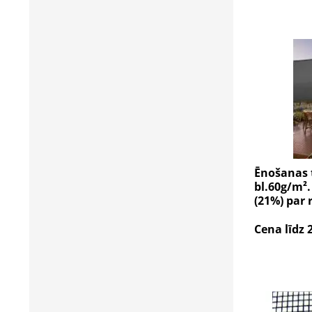
Ēnošanas t
bl.60g/m².
(21%) par r
Cena līdz 