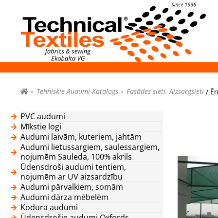
Tehniskie Audumi Katalogs
Fasādes sieti. Aizsargsieti
/ Ēn
PVC audumi
Mīkstie logi
Audumi laivām, kuteriem, jahtām
Audumi lietussargiem, saulessargiem,
nojumēm Sauleda, 100% akrils
Ūdensdroši audumi tentiem,
nojumēm ar UV aizsardzību
Audumi pārvalkiem, somām
Audumi dārza mēbelēm
Kodura audumi
Ūdensdrošie audumi Oxfords