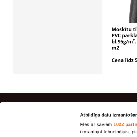
Moskītu tī
PVC pārkl
bl.95g/m².
m2
Cena līdz 
TOP Pr
Atbildīga datu izmantoša
Mēs ar saviem
1022 part
Maisu au
izmantojot tehnoloģijas, pie
Džutas a