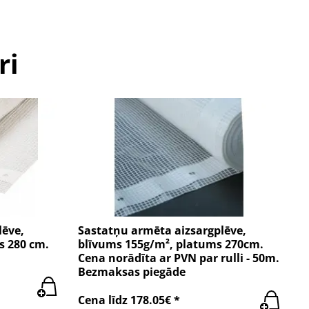
ri
lēve,
Sastatņu armēta aizsargplēve,
s 280 cm.
blīvums 155g/m², platums 270cm.
Cena norādīta ar PVN par rulli - 50m.
Bezmaksas piegāde
Cena līdz 178.05€ *