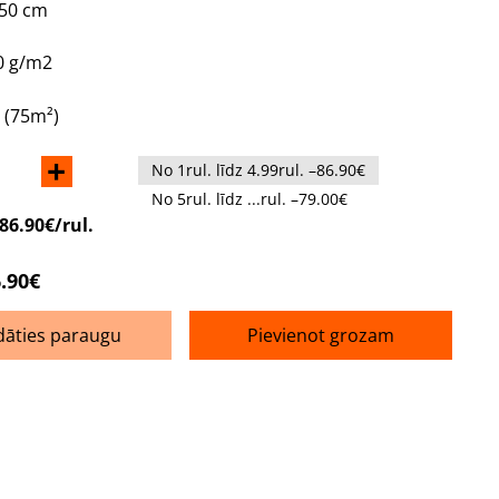
150 cm
0 g/m2
m (75m²)
+
No 1rul. līdz 4.99rul. –86.90€
No 5rul. līdz ...rul. –79.00€
86.90€/rul.
.90€
dāties paraugu
Pievienot grozam