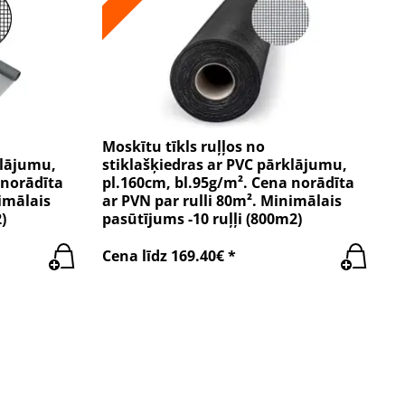
Moskītu tīkls ruļļos no
klājumu,
stiklašķiedras ar PVC pārklājumu,
 norādīta
pl.160cm, bl.95g/m². Cena norādīta
imālais
ar PVN par rulli 80m². Minimālais
)
pasūtījums -10 ruļļi (800m2)
Cena līdz 169.40€ *