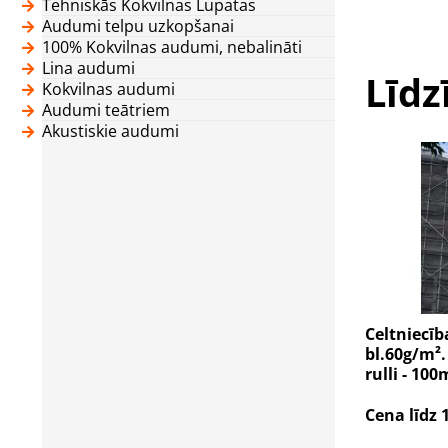
Tehniskās Kokvilnas Lupatas
Audumi telpu uzkopšanai
100% Kokvilnas audumi, nebalināti
Lina audumi
Līdz
Kokvilnas audumi
Audumi teātriem
Akustiskie audumi
Celtniecīb
bl.60g/m².
rulli - 10
Cena līdz 