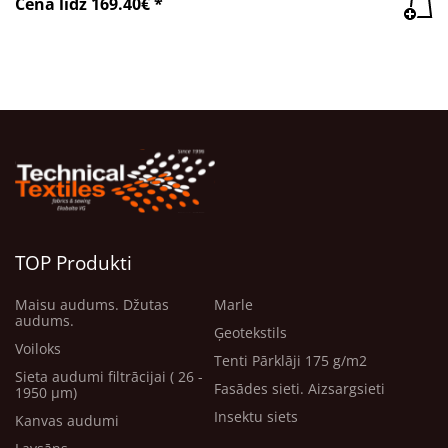
Cena līdz 169.40€ *
TOP Produkti
Maisu audums. Džutas
Marle
audums.
Ģeotekstils
Voiloks
Tenti Pārklāji 175 g/m2
Sieta audumi filtrācijai ( 26 -
Fasādes sieti. Aizsargsieti
1950 μm)
Insektu siets
Kanvas audumi