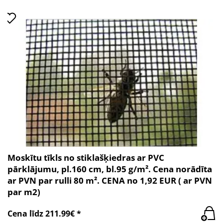
Moskītu tīkls no stiklašķiedras ar PVC
pārklājumu, pl.160 cm, bl.95 g/m². Cena norādīta
ar PVN par rulli 80 m². CENA no 1,92 EUR ( ar PVN
par m2)
Cena līdz 211.99€ *