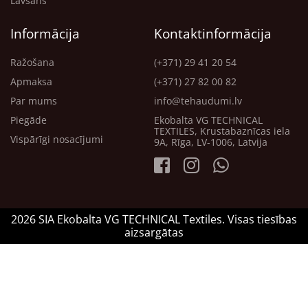
Lavsāns
Informācija
Kontaktinformācija
Ražošana
(+371) 29 41 20 54
Apmaksa
(+371) 27 82 00 82
Par mums
info@tehaudumi.lv
Piegāde
Ekobalta VG TECHNICAL
TEXTILES, Krustabaznīcas iela
Vispārīgi nosacījumi
9A, Rīga, LV-1006, Latvija
2026 SIA Ekobalta VG TECHNICAL Textiles. Visas tiesības
aizsargātas