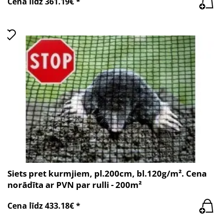
Cena līdz 361.19€ *
Siets pret kurmjiem, pl.200cm, bl.120g/m². Cena
norādīta ar PVN par rulli - 200m²
Cena līdz 433.18€ *