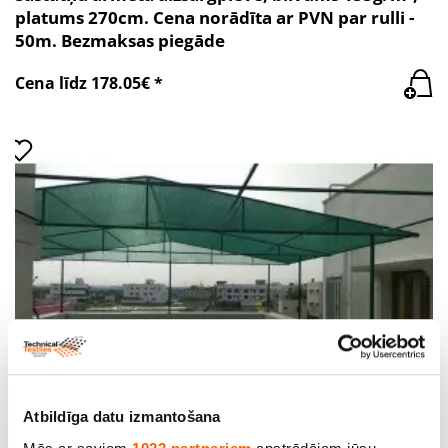
platums 270cm. Cena norādīta ar PVN par rulli -
50m. Bezmaksas piegāde
Cena līdz 178.05€ *
Atbildīga datu izmantošana
Ēnošanas tīkls (80%), pl.150cm, bl.90g/m². Cena