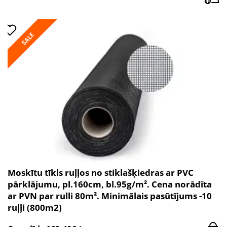
SALE
Moskītu tīkls ruļļos no stiklašķiedras ar PVC
pārklājumu, pl.160cm, bl.95g/m². Cena norādīta
ar PVN par rulli 80m². Minimālais pasūtījums -10
ruļļi (800m2)