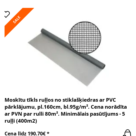
SALE
Moskītu tīkls ruļļos no stiklašķiedras ar PVC
pārklājumu, pl.160cm, bl.95g/m². Cena norādīta
ar PVN par rulli 80m². Minimālais pasūtījums - 5
ruļļi (400m2)
Cena līdz 190.70€ *