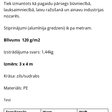
Tiek izmantots kā pagaidu pārsegs būvniecībā,
lauksaimniecībā, laivu ražošanā un ainavu industrijas
nozarēs.
Stiprinājumi (alumīnija gredzeni) ik pa metram.
Blīvums 120 g/m2
Izstrādājuma svars: 1,44kg
Izmērs: 3 x 4 m
Krāsa: zils/sudrabs
Materiāls: PE
Test
Test/Tensile
Warp
Weft