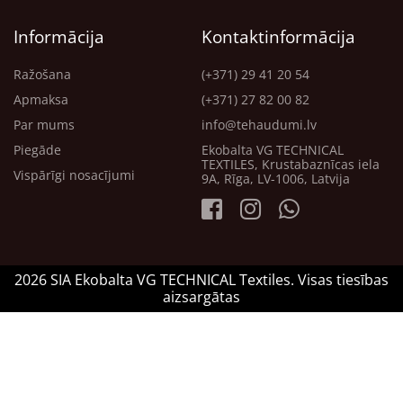
Informācija
Kontaktinformācija
Ražošana
(+371) 29 41 20 54
Apmaksa
(+371) 27 82 00 82
Par mums
info@tehaudumi.lv
Piegāde
Ekobalta VG TECHNICAL
TEXTILES, Krustabaznīcas iela
Vispārīgi nosacījumi
9A, Rīga, LV-1006, Latvija
2026 SIA Ekobalta VG TECHNICAL Textiles. Visas tiesības
aizsargātas