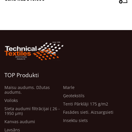
TOP Produkti
Maisu audums. Džutas
Marle
audums.
Ģeotekstils
Voiloks
Tenti Pārklāji 175 g/m2
Sieta audumi filtrācijai ( 26 -
Fasādes sieti. Aizsargsieti
1950 μm)
Insektu siets
Kanvas audumi
Lavsāns