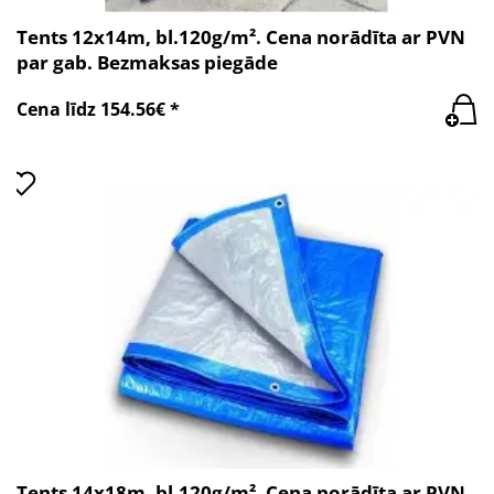
Tents 12x14m, bl.120g/m². Cena norādīta ar PVN
par gab. Bezmaksas piegāde
Cena līdz 154.56€ *
Tents 14x18m, bl.120g/m². Cena norādīta ar PVN