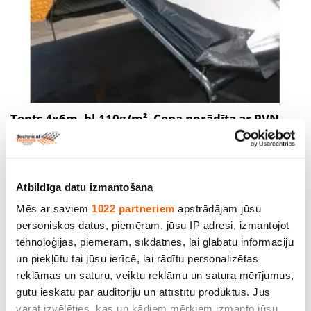
Tents 4x6m, bl.110g/m². Cena norādīta ar PVN
par gab. Bezmaksas piegāde (Omniva)!
Cena līdz 31.20€ *
Atbildīga datu izmantošana
Mēs ar saviem
1022 partneriem
apstrādājam jūsu
personiskos datus, piemēram, jūsu IP adresi, izmantojot
tehnoloģijas, piemēram, sīkdatnes, lai glabātu informāciju
un piekļūtu tai jūsu ierīcē, lai rādītu personalizētas
reklāmas un saturu, veiktu reklāmu un satura mērījumus,
gūtu ieskatu par auditoriju un attīstītu produktus. Jūs
varat izvēlēties, kas un kādiem mērķiem izmanto jūsu