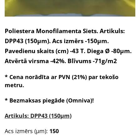
Poliestera Monofilamenta Siets. Artikuls:
DPP43 (150µm). Acs izmērs -150µm.
Pavedienu skaits (cm) -43 T. Diega Ø -80µm.
Atvērtā virsma -42%. Blīvums -71g/m2
* Cena norādīta ar PVN (21%) par tekošo
metru.
* Bezmaksas piegāde (Omniva)!
Artikuls: DPP43 (150µm)
Acs izmērs (µm):
150