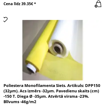
Cena līdz 39.35€ *
Poliestera Monofilamenta Siets. Artikuls: DPP150
(32µm). Acs izmērs -32µm. Pavedienu skaits (cm)
-150 T. Diega Ø -35µm. Atvērtā virsma -23%.
Blīvums -46g/m2