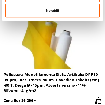
pakalpojumus.
Noraidīt
Poliestera Monofilamenta Siets. Artikuls: DPP80
(80µm). Acs izmērs -80µm. Pavedienu skaits (cm)
-80 T. Diega Ø -45µm. Atvērtā virsma -41%.
Blīvums -41g/m2
Cena līdz 26.20€ *