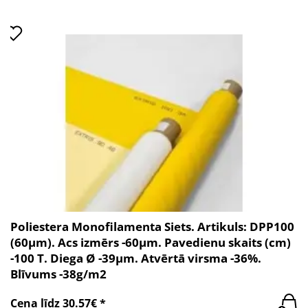
Poliestera Monofilamenta Siets. Artikuls: DPP100
(60µm). Acs izmērs -60µm. Pavedienu skaits (cm)
-100 T. Diega Ø -39µm. Atvērtā virsma -36%.
Blīvums -38g/m2
Cena līdz 30.57€ *