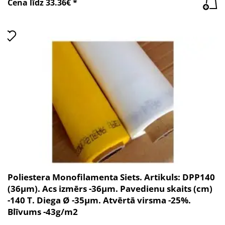
Cena līdz 33.36€ *
Poliestera Monofilamenta Siets. Artikuls: DPP140
(36µm). Acs izmērs -36µm. Pavedienu skaits (cm)
-140 T. Diega Ø -35µm. Atvērtā virsma -25%.
Blīvums -43g/m2