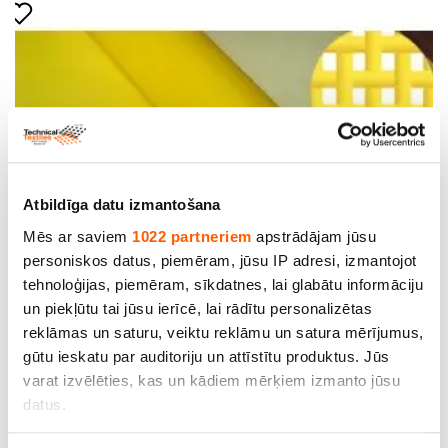
Atbildīga datu izmantošana
Mēs ar saviem
1022 partneriem
apstrādājam jūsu
personiskos datus, piemēram, jūsu IP adresi, izmantojot
tehnoloģijas, piemēram, sīkdatnes, lai glabātu informāciju
Poliestera Monofilamenta Siets. Artikuls: DPP53
un piekļūtu tai jūsu ierīcē, lai rādītu personalizētas
(125µm). Acs izmērs -125µm. Pavedienu skaits
reklāmas un saturu, veiktu reklāmu un satura mērījumus,
(cm) -53 T. Diega Ø -64µm. Atvērtā virsma -44%.
gūtu ieskatu par auditoriju un attīstītu produktus. Jūs
Blīvums -54g/m2
varat izvēlēties, kas un kādiem mērķiem izmanto jūsu
Cena līdz 25.00€ *
datus.