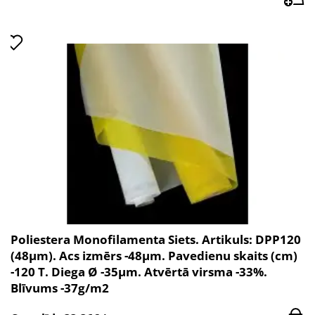
Poliestera Monofilamenta Siets. Artikuls: DPP120
(48µm). Acs izmērs -48µm. Pavedienu skaits (cm)
-120 T. Diega Ø -35µm. Atvērtā virsma -33%.
Blīvums -37g/m2