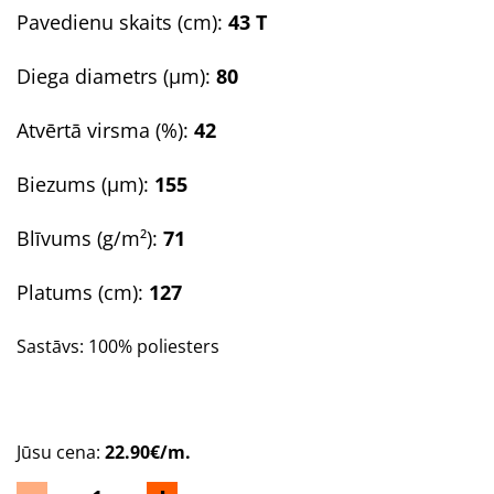
Pavedienu skaits (cm):
43 T
Diega diametrs (µm):
80
Atvērtā virsma (%):
42
Biezums (µm):
155
Blīvums (g/m²):
71
Platums (cm):
127
Sastāvs: 100% poliesters
Jūsu cena:
22.90€/m.