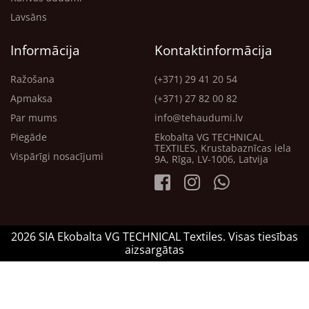
Lavsāns
Informācija
Kontaktinformācija
Ražošana
(+371) 29 41 20 54
Apmaksa
(+371) 27 82 00 82
Par mums
info@tehaudumi.lv
Piegāde
Ekobalta VG TECHNICAL
TEXTILES, Krustabaznīcas iela
Vispārīgi nosacījumi
9A, Rīga, LV-1006, Latvija
2026 SIA Ekobalta VG TECHNICAL Textiles. Visas tiesības
aizsargātas