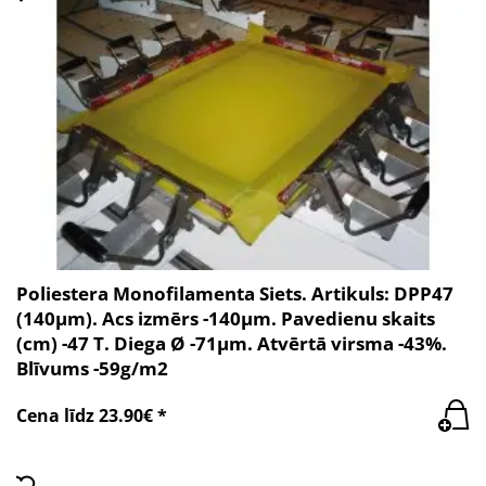
Poliestera Monofilamenta Siets. Artikuls: DPP47
(140µm). Acs izmērs -140µm. Pavedienu skaits
(cm) -47 T. Diega Ø -71µm. Atvērtā virsma -43%.
Blīvums -59g/m2
Cena līdz 23.90€ *