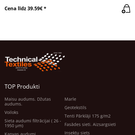
Cena līdz 39.59€ *
TOP Produkti
Maisu audums. Džutas
Marle
audums.
Ģeotekstils
Voiloks
Tenti Pārklāji 175 g/m2
Sieta audumi filtrācijai ( 26 -
Fasādes sieti. Aizsargsieti
1950 μm)
Insektu siets
Kanvas audumi