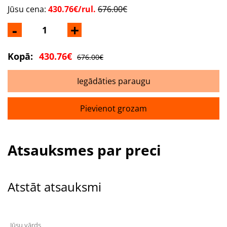
Jūsu cena:
430.76€/rul.
676.00€
-
+
Kopā:
430.76€
676.00€
Iegādāties paraugu
Pievienot grozam
Atsauksmes par preci
Atstāt atsauksmi
Jūsu vārds