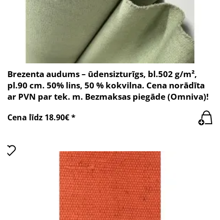
Brezenta audums – ūdensizturīgs, bl.502 g/m²,
pl.90 cm. 50% lins, 50 % kokvilna. Cena norādīta
ar PVN par tek. m. Bezmaksas piegāde (Omniva)!
Cena līdz 18.90€ *