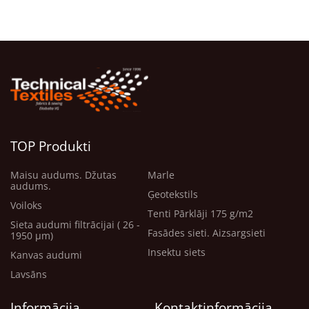
TOP Produkti
Maisu audums. Džutas
Marle
audums.
Ģeotekstils
Voiloks
Tenti Pārklāji 175 g/m2
Sieta audumi filtrācijai ( 26 -
Fasādes sieti. Aizsargsieti
1950 μm)
Insektu siets
Kanvas audumi
Lavsāns
Informācija
Kontaktinformācija