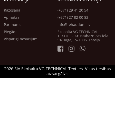
Ražošana
(+371) 29 41 20 54
Apmaksa
(+371) 27 82 00 82
Par mums
info@tehaudumi.lv
Piegāde
Ekobalta VG TECHNICAL
TEXTILES, Krustabaznīcas iela
Vispārīgi nosacījumi
9A, Rīga, LV-1006, Latvija
2026 SIA Ekobalta VG TECHNICAL Textiles. Visas tiesības
aizsargātas