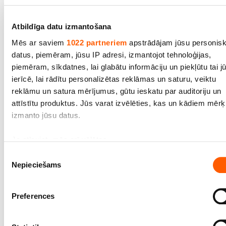
Atbildīga datu izmantošana
Mēs ar saviem
1022 partneriem
apstrādājam jūsu personis
Audums Canvas ūdensatgrūdošs, 100% kokvilna,
datus, piemēram, jūsu IP adresi, izmantojot tehnoloģijas,
bl.400g/m2, pl.150cm, bēšs, 101
piemēram, sīkdatnes, lai glabātu informāciju un piekļūtu tai j
ierīcē, lai rādītu personalizētas reklāmas un saturu, veiktu
Cena līdz 19.50€ *
reklāmu un satura mērījumus, gūtu ieskatu par auditoriju un
attīstītu produktus. Jūs varat izvēlēties, kas un kādiem mēr
izmanto jūsu datus.
Ja atļaujat, mēs arī vēlētos
apkopot informāciju par jūsu ģeogrāfisko atrašanās vi
Piekrišanas
Nepieciešams
kas var būt ar precizitāti līdz vairākiem metriem;
izvēle
Identificēt ierīci, veicot aktīvu skenēšanu, lai iegūtu
specifiskus raksturlielumus (piemēram, ņemt pirkstu
Preferences
nospiedumus)
Uzziniet vairāk par to, kā jūsu personas dati tiek apstrādāti, 