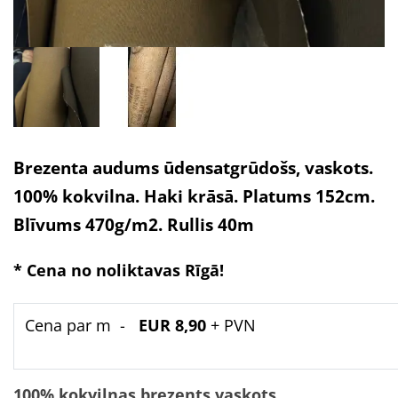
Brezenta audums ūdensatgrūdošs, vaskots.
100% kokvilna. Haki krāsā. Platums 152cm.
Blīvums 470g/m2. Rullis 40m
* Cena no noliktavas Rīgā!
Cena par m -
EUR
8
,90
+ PVN
100% kokvilnas brezents vaskots,