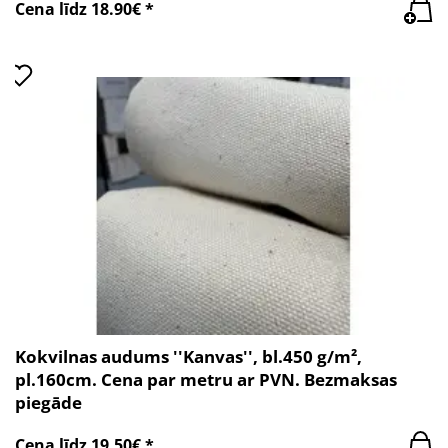
Cena līdz 18.90€ *
Kokvilnas audums ''Kanvas'', bl.450 g/m²,
pl.160cm. Cena par metru ar PVN. Bezmaksas
piegāde
Cena līdz 19.50€ *