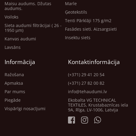
Maisu audums. Džutas
Marle
audums.
Ģeotekstils
Voiloks
Tenti Pārklāji 175 g/m2
Sieta audumi filtrācijai ( 26 -
Fasādes sieti. Aizsargsieti
1950 μm)
Insektu siets
Kanvas audumi
Lavsāns
Informācija
Kontaktinformācija
Ražošana
(+371) 29 41 20 54
Apmaksa
(+371) 27 82 00 82
Par mums
info@tehaudumi.lv
Piegāde
Ekobalta VG TECHNICAL
TEXTILES, Krustabaznīcas iela
Vispārīgi nosacījumi
9A, Rīga, LV-1006, Latvija