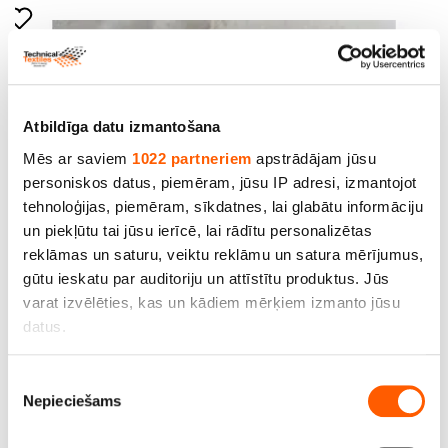
Atbildīga datu izmantošana
Mēs ar saviem
1022 partneriem
apstrādājam jūsu
personiskos datus, piemēram, jūsu IP adresi, izmantojot
tehnoloģijas, piemēram, sīkdatnes, lai glabātu informāciju
un piekļūtu tai jūsu ierīcē, lai rādītu personalizētas
reklāmas un saturu, veiktu reklāmu un satura mērījumus,
gūtu ieskatu par auditoriju un attīstītu produktus. Jūs
Audums ''Canvas'', pl.100 cm, bl. 930 g/m2,100 %
varat izvēlēties, kas un kādiem mērķiem izmanto jūsu
kokvilna
datus.
Cena līdz 19.90€ *
Ja atļaujat, mēs arī vēlētos
Piekrišanas
Nepieciešams
apkopot informāciju par jūsu ģeogrāfisko
izvēle
atrašanās vietu, kas var būt ar precizitāti līdz