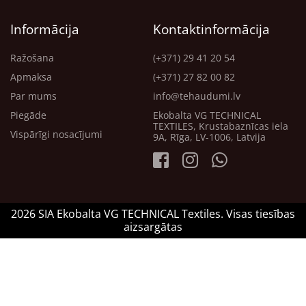
Informācija
Kontaktinformācija
Ražošana
(+371) 29 41 20 54
Apmaksa
(+371) 27 82 00 82
Par mums
info@tehaudumi.lv
Piegāde
Ekobalta VG TECHNICAL
TEXTILES, Krustabaznīcas iela
Vispārīgi nosacījumi
9A, Rīga, LV-1006, Latvija
2026 SIA Ekobalta VG TECHNICAL Textiles. Visas tiesības
aizsargātas