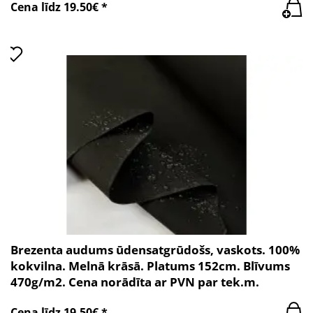
Cena līdz 19.50€ *
Brezenta audums ūdensatgrūdošs, vaskots. 100%
kokvilna. Melnā krāsā. Platums 152cm. Blīvums
470g/m2. Cena norādīta ar PVN par tek.m.
Cena līdz 19.50€ *