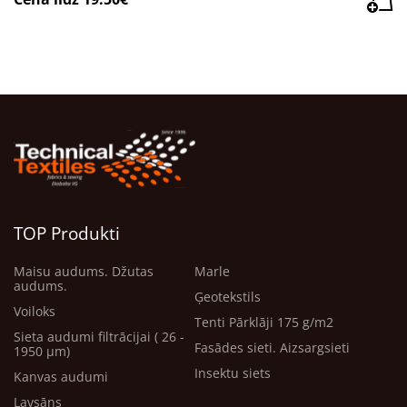
TOP Produkti
Maisu audums. Džutas
Marle
audums.
Ģeotekstils
Voiloks
Tenti Pārklāji 175 g/m2
Sieta audumi filtrācijai ( 26 -
Fasādes sieti. Aizsargsieti
1950 μm)
Insektu siets
Kanvas audumi
Lavsāns