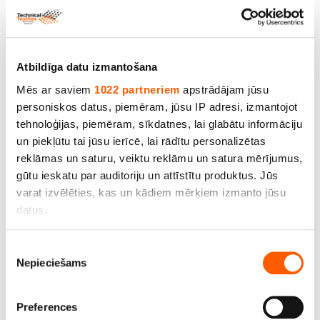
Atbildīga datu izmantošana
Mēs ar saviem
1022 partneriem
apstrādājam jūsu
personiskos datus, piemēram, jūsu IP adresi, izmantojot
tehnoloģijas, piemēram, sīkdatnes, lai glabātu informāciju
Audums Canvas ūdensatgrūdošs, 100% kokvilna,
un piekļūtu tai jūsu ierīcē, lai rādītu personalizētas
bl.400g/m2, pl.150cm. Krāsa: Natural, 123
reklāmas un saturu, veiktu reklāmu un satura mērījumus,
gūtu ieskatu par auditoriju un attīstītu produktus. Jūs
Cena līdz 19.50€ *
varat izvēlēties, kas un kādiem mērķiem izmanto jūsu
datus.
Ja atļaujat, mēs arī vēlētos
Piekrišanas
Nepieciešams
apkopot informāciju par jūsu ģeogrāfisko
izvēle
atrašanās vietu, kas var būt ar precizitāti līdz
vairākiem metriem;
Preferences
Identificēt ierīci, veicot aktīvu skenēšanu, lai