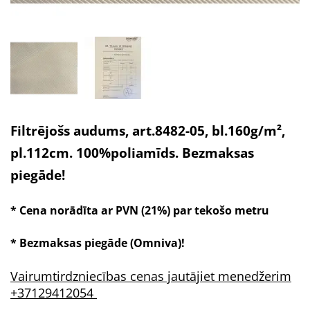
Filtrējošs audums, art.8482-05, bl.160g/m²,
pl.112cm. 100%poliamīds. Bezmaksas
piegāde!
* Cena norādīta ar PVN (21%) par tekošo metru
* Bezmaksas piegāde (Omniva)!
Vairumtirdzniecības cenas jautājiet menedžerim
+37129412054