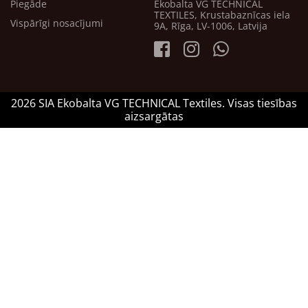
Piegāde
Ekobalta VG TECHNICAL
TEXTILES, Krustabaznīcas iela
Vispārīgi nosacījumi
9A, Rīga, LV-1006, Latvija
2026 SIA Ekobalta VG TECHNICAL Textiles. Visas tiesības
aizsargātas