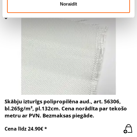
Noraidīt
Skābju izturīgs polipropilēna aud., art. 56306,
bl.265g/m², pl.132cm. Cena norādīta par tekošo
metru ar PVN. Bezmaksas piegāde.
Cena līdz 24.90€ *