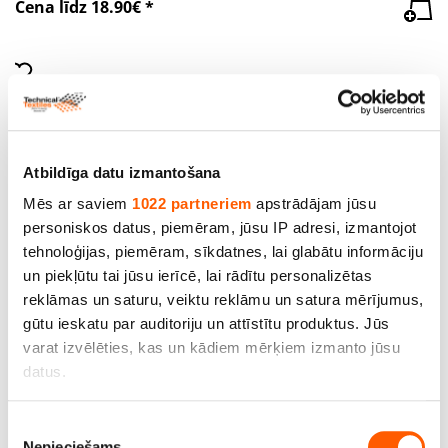
Cena līdz 18.90€ *
Atbildīga datu izmantošana
Mēs ar saviem
1022 partneriem
apstrādājam jūsu
personiskos datus, piemēram, jūsu IP adresi, izmantojot
tehnoloģijas, piemēram, sīkdatnes, lai glabātu informāciju
un piekļūtu tai jūsu ierīcē, lai rādītu personalizētas
reklāmas un saturu, veiktu reklāmu un satura mērījumus,
gūtu ieskatu par auditoriju un attīstītu produktus. Jūs
varat izvēlēties, kas un kādiem mērķiem izmanto jūsu
Filtra audums art. 86033, bl.310g/m², pl.160cm.
datus.
Poliefīrs 100%. Cena norādīta ar PVN par tekošo
metru. Bezmaksas piegāde (Omniva)!
Ja atļaujat, mēs arī vēlētos
Piekrišanas
Cena līdz 26.00€ *
Nepieciešams
apkopot informāciju par jūsu ģeogrāfisko