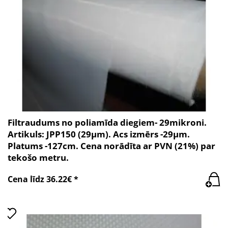
Filtraudums no poliamīda diegiem- 29mikroni.
Artikuls: JPP150 (29µm). Acs izmērs -29µm.
Platums -127cm. Cena norādīta ar PVN (21%) par
tekošo metru.
Cena līdz 36.22€ *