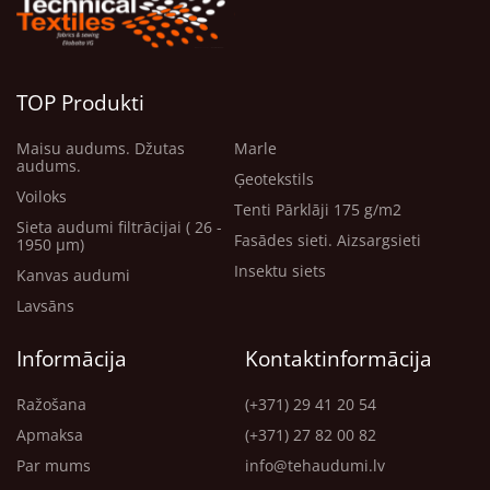
TOP Produkti
Maisu audums. Džutas
Marle
audums.
Ģeotekstils
Voiloks
Tenti Pārklāji 175 g/m2
Sieta audumi filtrācijai ( 26 -
Fasādes sieti. Aizsargsieti
1950 μm)
Insektu siets
Kanvas audumi
Lavsāns
Informācija
Kontaktinformācija
Ražošana
(+371) 29 41 20 54
Apmaksa
(+371) 27 82 00 82
Par mums
info@tehaudumi.lv