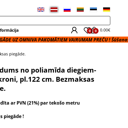
0.00€
formācija
0
0
NIVA PAKOMĀTIEM VAIRUMAM PREČU ! Šūšanas Pakalpoju
ksas piegāde.
udums no poliamīda diegiem-
roni, pl.122 cm. Bezmaksas
e.
dīta ar PVN (21%) par tekošo metru
 piegāde !