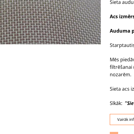
Sieta audu
Acs izmēr
Auduma p
Starptautis
Mēs piedāv
filtrēšana
nozarēm.
Sieta acs 
Sīkāk:
''Si
Vairāk in