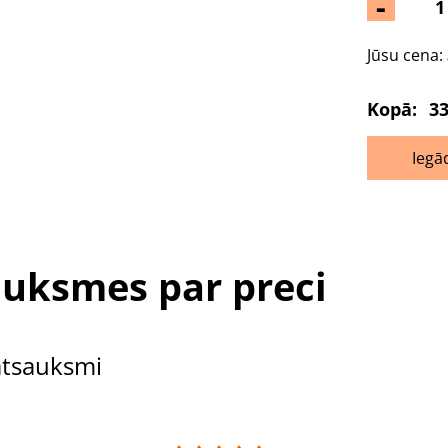
-
Jūsu cena:
Kopā:
33
Iegā
uksmes par preci
atsauksmi