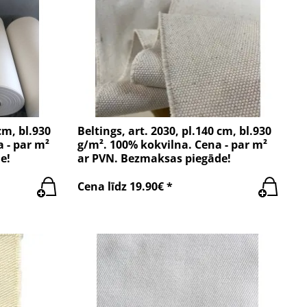
cm, bl.930
Beltings, art. 2030, pl.140 cm, bl.930
 - par m²
g/m². 100% kokvilna. Cena - par m²
e!
ar PVN. Bezmaksas piegāde!
Cena līdz 19.90€ *