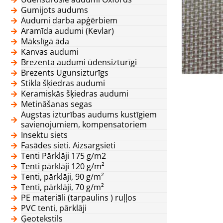
Gumijots audums
Audumi darba apģērbiem
Aramīda audumi (Kevlar)
Mākslīgā āda
Kanvas audumi
Brezenta audumi ūdensizturīgi
Brezents Ugunsizturīgs
Stikla šķiedras audumi
Keramiskās šķiedras audumi
Metināšanas segas
Augstas izturības audums kustīgiem
savienojumiem, kompensatoriem
Insektu siets
Fasādes sieti. Aizsargsieti
Tenti Pārklāji 175 g/m2
Tenti pārklāji 120 g/m²
Tenti, pārklāji, 90 g/m²
Tenti, pārklāji, 70 g/m²
PE materiāli (tarpaulins ) ruļļos
PVC tenti, pārklāji
Ģeotekstils