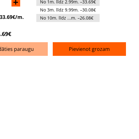
+
No 1m. līdz 2.99m. –33.69€
No 3m. līdz 9.99m. –30.08€
33.69€/m.
No 10m. līdz ...m. –26.08€
.69€
dāties paraugu
Pievienot grozam