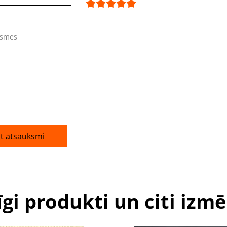
ksmes
āt atsauksmi
īgi produkti un citi izmē