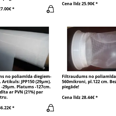
Cena līdz 25.90€ *
27.00€ *
ms no poliamīda diegiem-
Filtraudums no poliamīda
 Artikuls: JPP150 (29µm).
560mikroni, pl.122 cm. B
s -29µm. Platums -127cm.
piegāde!
īta ar PVN (21%) par
tru.
Cena līdz 28.44€ *
36.22€ *