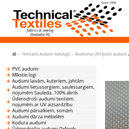
Tehniskie Audumi Katalogs
Šķidrumus filtrējošie audumi
PVC audumi
Mīkstie logi
Audumi laivām, kuteriem, jahtām
Audumi lietussargiem, saulessargiem,
nojumēm Sauleda, 100% akrils
Ūdensdroši audumi tentiem,
nojumēm ar UV aizsardzību
Audumi pārvalkiem, somām
Audumi dārza mēbelēm
Kodura audumi
Ūdensdrošie audumi Oxfords