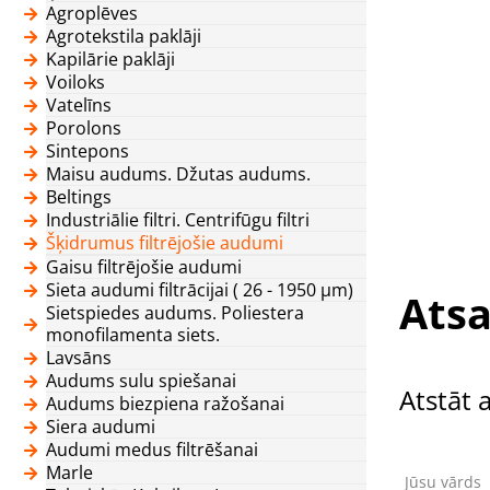
Agroplēves
Agrotekstila paklāji
Kapilārie paklāji
Voiloks
Vatelīns
Porolons
Sintepons
Maisu audums. Džutas audums.
Beltings
Industriālie filtri. Centrifūgu filtri
Šķidrumus filtrējošie audumi
Gaisu filtrējošie audumi
Sieta audumi filtrācijai ( 26 - 1950 μm)
Atsa
Sietspiedes audums. Poliestera
monofilamenta siets.
Lavsāns
Audums sulu spiešanai
Atstāt 
Audums biezpiena ražošanai
Siera audumi
Audumi medus filtrēšanai
Marle
Jūsu vārds