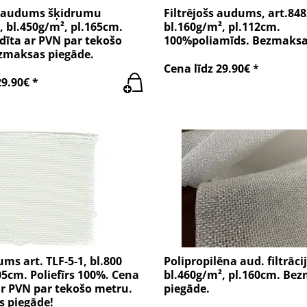
s audums šķidrumu
Filtrējošs audums, art.848
i, bl.450g/m², pl.165cm.
bl.160g/m², pl.112cm.
dīta ar PVN par tekošo
100%poliamīds. Bezmaksa
zmaksas piegāde.
Cena līdz 29.90€ *
29.90€ *
ums art. TLF-5-1, bl.800
Polipropilēna aud. filtrācij
05cm. Poliefīrs 100%. Cena
bl.460g/m², pl.160cm. Be
ar PVN par tekošo metru.
piegāde.
 piegāde!