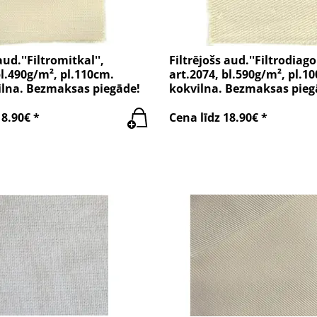
aud.''Filtromitkal'',
Filtrējošs aud.''Filtrodiago
bl.490g/m², pl.110cm.
art.2074, bl.590g/m², pl.1
lna. Bezmaksas piegāde!
kokvilna. Bezmaksas pieg
18.90€ *
Cena līdz 18.90€ *