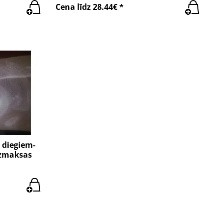
Cena līdz 28.44€ *
 diegiem-
ezmaksas