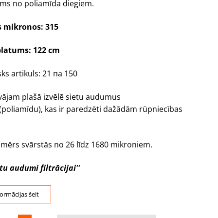
ms no poliamīda diegiem.
s mikronos: 315
latums: 122 cm
ks artikuls: 21 пa 150
ājam plašā izvēlē sietu audumus
i (poliamīdu), kas ir paredzēti dažādām rūpniecības
izmērs svārstās no 26 līdz 1680 mikroniem.
etu audumi filtrācijai''
formācijas šeit