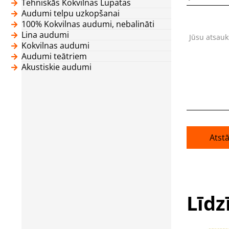
Tehniskās Kokvilnas Lupatas
Audumi telpu uzkopšanai
100% Kokvilnas audumi, nebalināti
Lina audumi
Jūsu atsau
Kokvilnas audumi
Audumi teātriem
Akustiskie audumi
Atst
Līdz