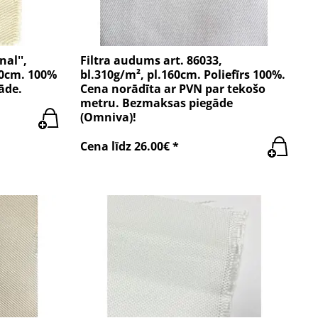
nal'',
Filtra audums art. 86033,
00cm. 100%
bl.310g/m², pl.160cm. Poliefīrs 100%.
āde.
Cena norādīta ar PVN par tekošo
metru. Bezmaksas piegāde
(Omniva)!
Cena līdz 26.00€ *