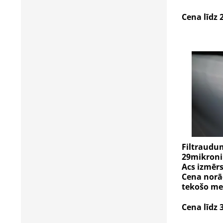
Cena līdz 
Filtraudu
29mikroni.
Acs izmēr
Cena norād
tekošo me
Cena līdz 