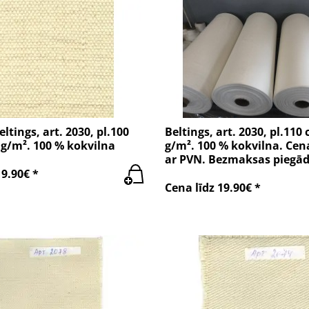
tings, art. 2030, pl.100
Beltings, art. 2030, pl.110 
 g/m². 100 % kokvilna
g/m². 100 % kokvilna. Cena
ar PVN. Bezmaksas piegād
19.90€ *
Cena līdz 19.90€ *