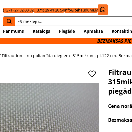
(+371) 27 82 00 82
(+371) 29 41 20 54
info@tehaudumi.lv
Par mums
Katalogs
Piegāde
Apmaksa
Kontaktin
BEZMAKSAS PIEGĀDE UZ OM
/ Filtraudums no poliamīda diegiem- 315mikroni, pl.122 cm. Bezma
Filtra
315mik
piegād
Cena norā
Bezmaksas