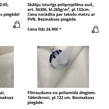
2-05,
Skābju izturīgs polipropilēna aud.,
art. 56306, bl.265g/m², pl.132cm.
s piegāde!
Cena norādīta par tekošo metru ar
PVN. Bezmaksas piegāde.
Cena līdz 24.90€ *
ai,
Filtraudums no poliamīda diegiem-
zmaksas
144mikroni, pl.122 cm. Bezmaksas
piegāde.