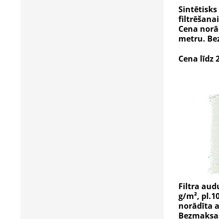
Sintētisk
filtrēšana
Cena norā
metru. Be
Cena līdz 
Filtra aud
g/m², pl.1
norādīta 
Bezmaksas