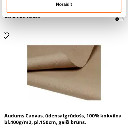
bl.400g/m2, pl.150cm, bēšs, 101
Noraidīt
Cena līdz 19.50€ *
Audums Canvas, ūdensatgrūdošs, 100% kokvilna,
bl.400g/m2, pl.150cm, gaiši brūns.