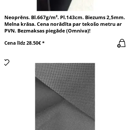
Neoprēns. Bl.667g/m². Pl.143cm. Biezums 2,5mm.
Melna krāsa. Cena norādīta par tekošo metru ar
PVN. Bezmaksas piegāde (Omniva)!
Cena līdz 28.50€ *