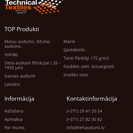
TOP Produkti
Maisu audums. Džutas
Marle
audums.
Ģeotekstils
Voiloks
Tenti Pārklāji 175 g/m2
Sieta audumi filtrācijai ( 26 -
Fasādes sieti. Aizsargsieti
1950 μm)
Insektu siets
Kanvas audumi
Lavsāns
Informācija
Kontaktinformācija
Ražošana
(+371) 29 41 20 54
Apmaksa
(+371) 27 82 00 82
Par mums
info@tehaudumi.lv