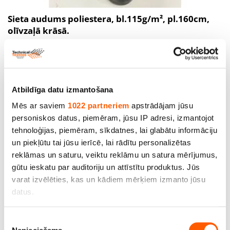
Sieta audums poliestera, bl.115g/m², pl.160cm,
olīvzaļā krāsā.
Cena līdz 18.15€ *
Atbildīga datu izmantošana
Mēs ar saviem
1022 partneriem
apstrādājam jūsu
personiskos datus, piemēram, jūsu IP adresi, izmantojot
tehnoloģijas, piemēram, sīkdatnes, lai glabātu informāciju
un piekļūtu tai jūsu ierīcē, lai rādītu personalizētas
reklāmas un saturu, veiktu reklāmu un satura mērījumus,
gūtu ieskatu par auditoriju un attīstītu produktus. Jūs
varat izvēlēties, kas un kādiem mērķiem izmanto jūsu
datus.
Ja atļaujat, mēs arī vēlētos
Piekrišanas