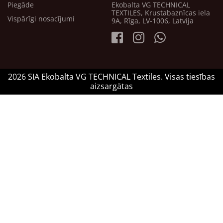
Piegāde
Ekobalta VG TECHNICAL
TEXTILES, Krustabaznīcas iela
Vispārīgi nosacījumi
9A, Rīga, LV-1006, Latvija
2026 SIA Ekobalta VG TECHNICAL Textiles. Visas tiesības
aizsargātas