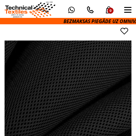
0
BEZMAKSAS PIEGĀDE UZ OMNIVA P