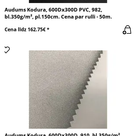
Audums Kodura, 600Dx300D PVC, 982,
bl.350g/m², pl.150cm. Cena par rulli - 50m.
Cena līdz 162.75€ *
Audums Kodura, 600Dx300D, 910, bl.350g/m²,