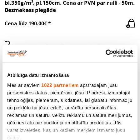
bl.350g/m², pl.150cm. Cena ar PVN par rulli - 50m.
Bezmaksas piegāde
Cena līdz 190.00€ *
Atbildīga datu izmantošana
Mēs ar saviem
1022 partneriem
apstrādājam jūsu
personiskos datus, piemēram, jūsu IP adresi, izmantojot
tehnoloģijas, piemēram, sīkdatnes, lai glabātu informāciju
un piekļūtu tai jūsu ierīcē, lai rādītu personalizētas
reklāmas un saturu, veiktu reklāmu un satura mērījumus,
gūtu ieskatu par auditoriju un attīstītu produktus. Jūs
varat izvēlēties, kas un kādiem mērķiem izmanto jūsu
Audums Kodura, 600Dx300D, bl.350g/m²,
datus.
pl.150cm. Cena norādīta ar PVN par rulli - 50m.