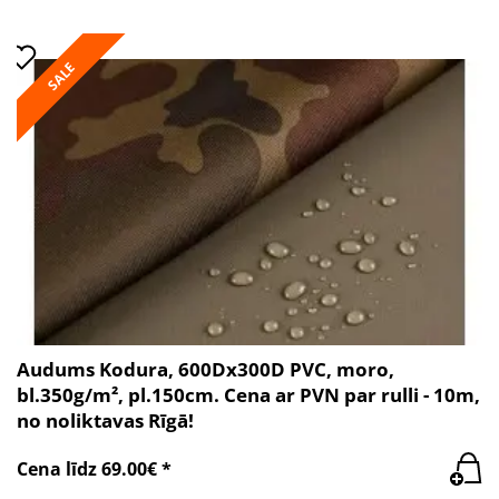
SALE
Audums Kodura, 600Dx300D PVC, moro,
bl.350g/m², pl.150cm. Cena ar PVN par rulli - 10m,
no noliktavas Rīgā!
Cena līdz 69.00€ *