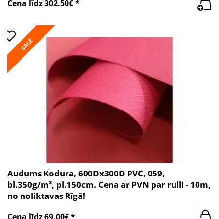
Cena līdz 302.50€ *
SALE
Audums Kodura, 600Dx300D PVC, 059,
bl.350g/m², pl.150cm. Cena ar PVN par rulli - 10m,
no noliktavas Rīgā!
Cena līdz 69.00€ *