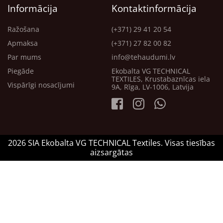
Informācija
Kontaktinformācija
Ražošana
(+371) 29 41 20 54
Apmaksa
(+371) 27 82 00 82
Par mums
info@tehaudumi.lv
Piegāde
Ekobalta VG TECHNICAL
TEXTILES, Krustabaznīcas iela
Vispārīgi nosacījumi
9A, Rīga, LV-1006, Latvija
2026 SIA Ekobalta VG TECHNICAL Textiles. Visas tiesības
aizsargātas