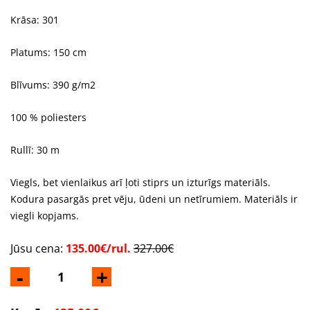
Krāsa: 301
Platums: 150 cm
Blīvums: 390 g/m2
100 % poliesters
Rullī: 30 m
Viegls, bet vienlaikus arī ļoti stiprs un izturīgs materiāls.
Kodura pasargās pret vēju, ūdeni un netīrumiem. Materiāls ir
viegli kopjams.
Jūsu cena:
135.00€/rul.
327.00€
-
+