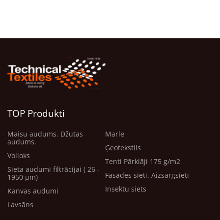
TOP Produkti
Maisu audums. Džutas
Marle
audums.
Ģeotekstils
Voiloks
Tenti Pārklāji 175 g/m2
Sieta audumi filtrācijai ( 26 -
Fasādes sieti. Aizsargsieti
1950 μm)
Insektu siets
Kanvas audumi
Lavsāns