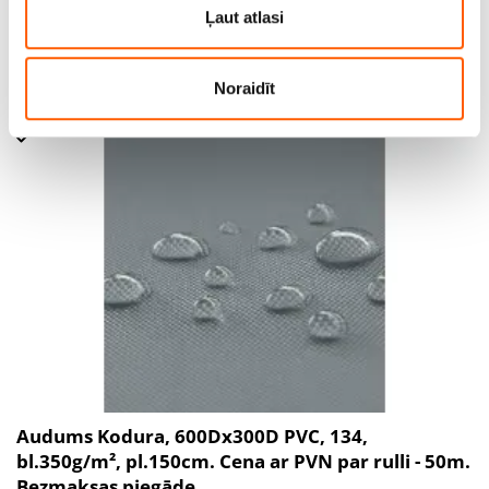
Bezmaksas piegāde
partneriem, kuri to var apvienot ar citu informāciju, ko
Ļaut atlasi
viņiem sniedzat vai ko viņi apkopo, kad lietojat viņu
Cena līdz 190.00€ *
pakalpojumus.
Noraidīt
Audums Kodura, 600Dx300D PVC, 134,
bl.350g/m², pl.150cm. Cena ar PVN par rulli - 50m.
Bezmaksas piegāde