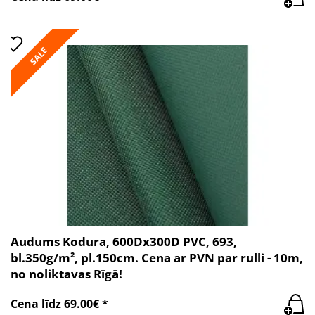
SALE
Audums Kodura, 600Dx300D PVC, 693,
bl.350g/m², pl.150cm. Cena ar PVN par rulli - 10m,
no noliktavas Rīgā!
Cena līdz 69.00€ *