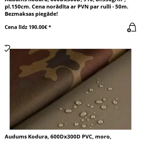
pl.150cm. Cena norādīta ar PVN par rulli - 50m.
Bezmaksas piegāde!
Cena līdz 190.00€ *
Audums Kodura, 600Dx300D PVC, moro,