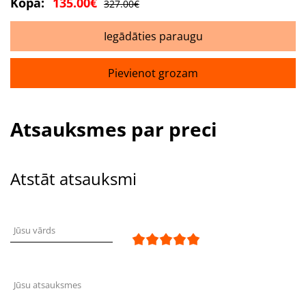
Kopā:
135.00€
327.00€
Iegādāties paraugu
Pievienot grozam
Atsauksmes par preci
Atstāt atsauksmi
Jūsu vārds
Jūsu atsauksmes