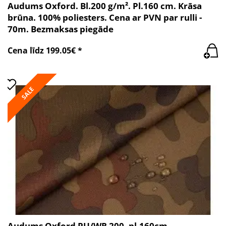
Audums Oxford. Bl.200 g/m². Pl.160 cm. Krāsa
brūna. 100% poliesters. Cena ar PVN par rulli -
70m. Bezmaksas piegāde
Cena līdz 199.05€ *
SALE
Audums Oxford PU/WR 200, pl.160cm,