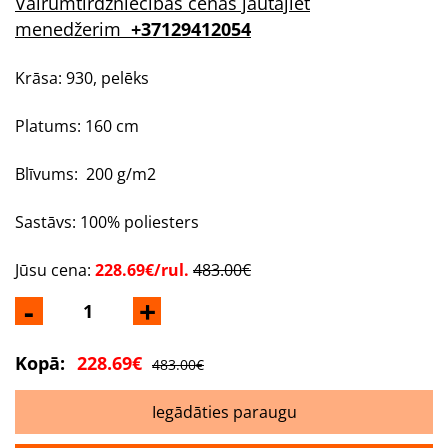
Vairumtirdzniecības cenas jautājiet
menedžerim
+37129412054
Krāsa: 930, pelēks
Platums: 160 cm
Blīvums: 200 g/m2
Sastāvs: 100% poliesters
Jūsu cena:
228.69€/rul.
483.00€
-
+
Kopā:
228.69€
483.00€
Iegādāties paraugu