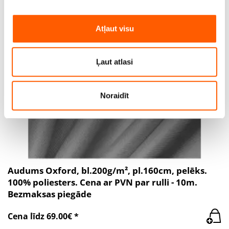
reklāmas, nodrošinātu sociālo saziņas līdzekļu funkcijas
un analizētu mūsu datplūsmu. Informāciju par to, kā jūs
Atļaut visu
SALE
izmantojat mūsu vietni, mēs arī kopīgojam ar saviem
sociālās saziņas līdzekļu, reklamēšanas un analīzes
partneriem, kuri to var apvienot ar citu informāciju, ko
Ļaut atlasi
viņiem sniedzat vai ko viņi apkopo, kad lietojat viņu
pakalpojumus.
Noraidīt
Audums Oxford, bl.200g/m², pl.160cm, pelēks.
100% poliesters. Cena ar PVN par rulli - 10m.
Bezmaksas piegāde
Cena līdz 69.00€ *