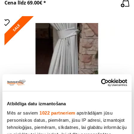
Cena līdz 69.00€ *
SALE
Atbildīga datu izmantošana
Audums Oxford, bl.200g/m², pl.160cm, Krāsa:
gaiši pelēka. 100% poliesters. Cena ar PVN par
Mēs ar saviem
1022 partneriem
apstrādājam jūsu
rulli - 10m. Bezmaksas piegāde
personiskos datus, piemēram, jūsu IP adresi, izmantojot
tehnoloģijas, piemēram, sīkdatnes, lai glabātu informāciju
Cena līdz 69.00€ *