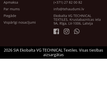
Apmaksa
(+371) 27 82 00 82
Par mums
info@tehaudumi.lv
Piegāde
Ekobalta VG TECHNICAL
TEXTILES, Krustabaznīcas iela
Vispārīgi nosacījumi
9A, Rīga, LV-1006, Latvija
2026 SIA Ekobalta VG TECHNICAL Textiles. Visas tiesības
aizsargātas