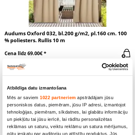
Audums Oxford 032, bl.200 g/m2, pl.160 cm. 100
% poliesters. Rullis 10 m
Cena līdz 69.00€ *
SALE
Atbildīga datu izmantošana
Mēs ar saviem
1022 partneriem
apstrādājam jūsu
personiskos datus, piemēram, jūsu IP adresi, izmantojot
tehnoloģijas, piemēram, sīkdatnes, lai glabātu informāciju
un piekļūtu tai jūsu ierīcē, lai rādītu personalizētas
reklāmas un saturu, veiktu reklāmu un satura mērījumus,
gūtu ieskatu par auditoriju un attīstītu produktus. Jūs