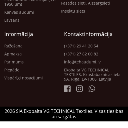
Fasādes sieti. Aizsargsieti
1950 μm)
Insektu siets
Kanvas audumi
Lavsāns
Informācija
Kontaktinformācija
Ražošana
(+371) 29 41 20 54
Apmaksa
(+371) 27 82 00 82
Par mums
info@tehaudumi.lv
Piegāde
Ekobalta VG TECHNICAL
TEXTILES, Krustabaznīcas iela
Vispārīgi nosacījumi
9A, Rīga, LV-1006, Latvija
2026 SIA Ekobalta VG TECHNICAL Textiles. Visas tiesības
aizsargātas