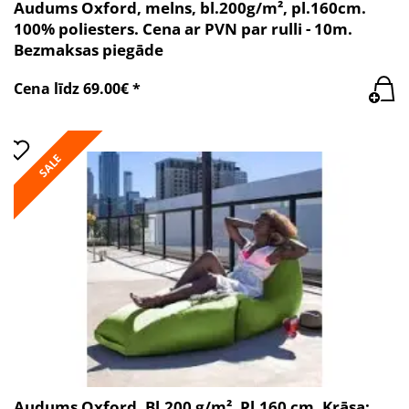
Audums Oxford, melns, bl.200g/m², pl.160cm.
100% poliesters. Cena ar PVN par rulli - 10m.
Bezmaksas piegāde
Cena līdz 69.00€ *
SALE
Audums Oxford. Bl.200 g/m². Pl.160 cm. Krāsa: