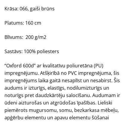
Krāsa: 066, gaiši brūns
Platums: 160 cm
Blīvums: 200 g/m2
Sastāvs: 100% poliesters
“
Oxford
600d” ar kvalitatīvu poliuretāna (PU)
impregnējumu. Atšķirībā no PVC impregnējuma, šis
impregnējums laika gaitā nesaplīst un nesabirst. Šis
audums ir izturīgs, elastīgs, nodilumizturīgs un
noturīgs pret daudzkārtēju salocīšanu. Audumam ir
ūdeni aizturošas un atgrūdošas īpašības. Lieliski
piemērots mugursomu, somu, bezkarkasa mēbeļu,
apģērbu elementu un apavu elementu šūšanai