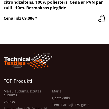
citrondzeltens. 100% poliesters. Cena ar PVN par
rulli - 10m. Bezmaksas piegāde
Cena līdz 69.00€ *
TOP Produkti
Maisu audums. Džutas
Marle
audums.
Ģeotekstils
Voiloks
Tenti Pārklāji 175 g/m2
Sieta audumi filtrācijai ( 26 -