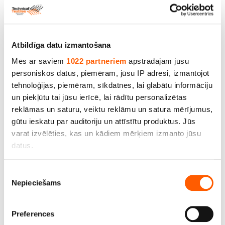
Jūsu vārds
Atbildīga datu izmantošana
Jūsu atsauksmes
Mēs ar saviem
1022 partneriem
apstrādājam jūsu
personiskos datus, piemēram, jūsu IP adresi, izmantojot
tehnoloģijas, piemēram, sīkdatnes, lai glabātu informāciju
un piekļūtu tai jūsu ierīcē, lai rādītu personalizētas
reklāmas un saturu, veiktu reklāmu un satura mērījumus,
gūtu ieskatu par auditoriju un attīstītu produktus. Jūs
varat izvēlēties, kas un kādiem mērķiem izmanto jūsu
datus.
Atstāt atsauksmi
Ja atļaujat, mēs arī vēlētos
Piekrišanas
Līdzīgi produkti un citi izmēri
Nepieciešams
apkopot informāciju par jūsu ģeogrāfisko
izvēle
atrašanās vietu, kas var būt ar precizitāti līdz
vairākiem metriem;
Preferences
Identificēt ierīci, veicot aktīvu skenēšanu, lai