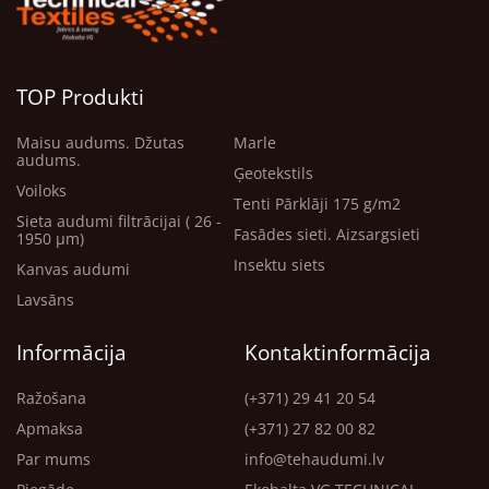
TOP Produkti
Maisu audums. Džutas
Marle
audums.
Ģeotekstils
Voiloks
Tenti Pārklāji 175 g/m2
Sieta audumi filtrācijai ( 26 -
Fasādes sieti. Aizsargsieti
1950 μm)
Insektu siets
Kanvas audumi
Lavsāns
Informācija
Kontaktinformācija
Ražošana
(+371) 29 41 20 54
Apmaksa
(+371) 27 82 00 82
Par mums
info@tehaudumi.lv