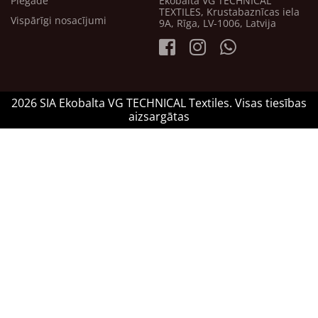
Piegāde
Ekobalta VG TECHNICAL
TEXTILES, Krustabaznīcas iela
Vispārīgi nosacījumi
9A, Rīga, LV-1006, Latvija
2026 SIA Ekobalta VG TECHNICAL Textiles. Visas tiesības
aizsargātas