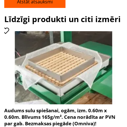
Atstāt atsauksmi
Līdzīgi produkti un citi izmēri
Audums sulu spiešanai, ogām, izm. 0.60m x
0.60m. Blīvums 165g/m². Cena norādīta ar PVN
par gab. Bezmaksas piegāde (Omniva)!