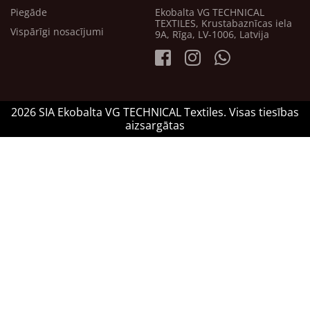
Piegāde
Ekobalta VG TECHNICAL
TEXTILES, Krustabaznīcas iela
Vispārīgi nosacījumi
9A, Rīga, LV-1006, Latvija
2026 SIA Ekobalta VG TECHNICAL Textiles. Visas tiesības
aizsargātas