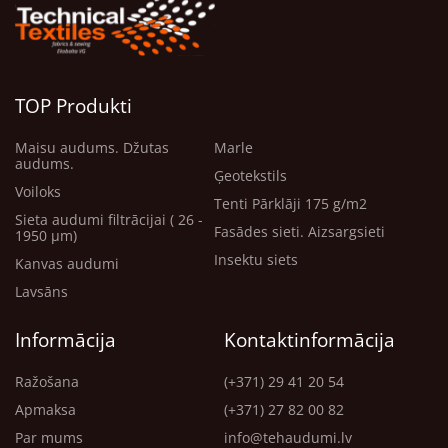
TOP Produkti
Maisu audums. Džutas
Marle
audums.
Ģeotekstils
Voiloks
Tenti Pārklāji 175 g/m2
Sieta audumi filtrācijai ( 26 -
Fasādes sieti. Aizsargsieti
1950 μm)
Insektu siets
Kanvas audumi
Lavsāns
Informācija
Kontaktinformācija
Ražošana
(+371) 29 41 20 54
Apmaksa
(+371) 27 82 00 82
Par mums
info@tehaudumi.lv