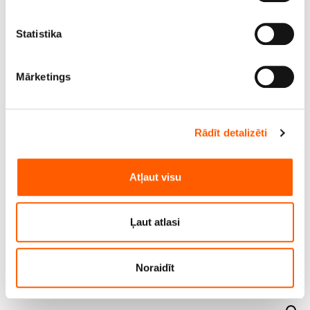
iegūtu specifiskus raksturlielumus (piemēram, ņemt
pirkstu nospiedumus)
Statistika
Uzziniet vairāk par to, kā jūsu personas dati tiek
apstrādāti, un iestatiet preferences
detalizētās
Mārketings
informācijas sadaļā
. Jebkurā laikā no varat mainīt vai
atsaukt savu piekrišanu, izmantojot sīkdatņu deklarāciju.
Rādīt detalizēti
Mēs izmantojam sīkfailus, lai personalizētu saturu un
reklāmas, nodrošinātu sociālo saziņas līdzekļu funkcijas
un analizētu mūsu datplūsmu. Informāciju par to, kā jūs
Atļaut visu
izmantojat mūsu vietni, mēs arī kopīgojam ar saviem
sociālās saziņas līdzekļu, reklamēšanas un analīzes
partneriem, kuri to var apvienot ar citu informāciju, ko
Ļaut atlasi
viņiem sniedzat vai ko viņi apkopo, kad lietojat viņu
Audums sulu spiešanai, blīvums 140 g/m²
pakalpojumus.
(biezumiem), izmērs 1.5 m x 1.5 m. Cena norādīta
Noraidīt
ar PVN (21%) par gab. Bezmaksas piegāde
(Omniva)!