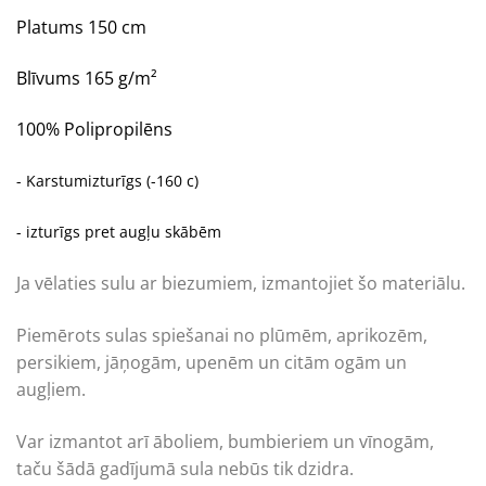
Platums 150 cm
Blīvums 165 g/m²
100% Polipropilēns
- Karstumizturīgs (-160 c)
- izturīgs pret augļu skābēm
Ja vēlaties sulu ar biezumiem, izmantojiet šo materiālu.
Piemērots sulas spiešanai no plūmēm, aprikozēm,
persikiem, jāņogām, upenēm un citām ogām un
augļiem.
Var izmantot arī āboliem, bumbieriem un vīnogām,
taču šādā gadījumā sula nebūs tik dzidra.