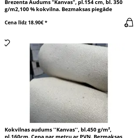
Brezenta Audums "Kanvas", pl.154 cm, bl. 350
g/m2,100 % kokvilna. Bezmaksas piegāde
Cena līdz 18.90€ *
Kokvilnas audums ''Kanvas'', bl.450 g/m²,
pl.160cm. Cena par metru ar PVN. Bezmaksas