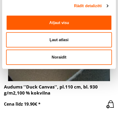
Rādīt detalizēti
Mēs izmantojam sīkfailus, lai personalizētu saturu un
reklāmas, nodrošinātu sociālo saziņas līdzekļu funkcijas
un analizētu mūsu datplūsmu. Informāciju par to, kā jūs
Atļaut visu
izmantojat mūsu vietni, mēs arī kopīgojam ar saviem
sociālās saziņas līdzekļu, reklamēšanas un analīzes
partneriem, kuri to var apvienot ar citu informāciju, ko
Ļaut atlasi
viņiem sniedzat vai ko viņi apkopo, kad lietojat viņu
pakalpojumus.
Noraidīt
Audums ''Duck Canvas'', pl.110 cm, bl. 930
g/m2,100 % kokvilna
Cena līdz 19.90€ *