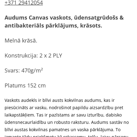
+371 29412054
Audums Canvas
vaskots, ūdensatgrūdošs &
antibakteriāls pārklājums, krāsots.
Melnā krāsā.
Konstrukcija: 2 x 2 PLY
Svars: 470g/m²
Platums 152 cm
Vaskots audekls ir blīvi austs kokvilnas audums, kas ir
piesūcināts ar vasku, nodrošinot papildu aizsardzību pret
laikapstākļiem. Tas ir pazīstams ar savu izturību, dabisko
ūdensnecaurlaidību un robusto raksturu. Audums sastāv no
blīvi austas kokvilnas pamatnes un vaska pārklājuma. To
izmanto tādu priekšmetu kā rokassomu, telšu, laivu pārsegu