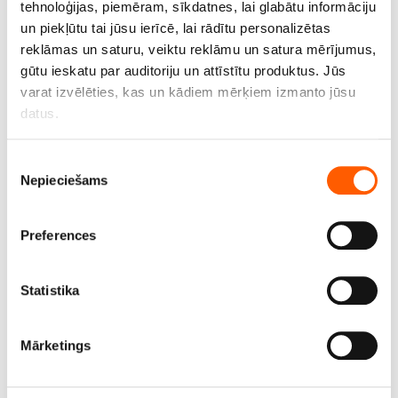
tehnoloģijas, piemēram, sīkdatnes, lai glabātu informāciju
Cena līdz 18.95€ *
un piekļūtu tai jūsu ierīcē, lai rādītu personalizētas
reklāmas un saturu, veiktu reklāmu un satura mērījumus,
gūtu ieskatu par auditoriju un attīstītu produktus. Jūs
varat izvēlēties, kas un kādiem mērķiem izmanto jūsu
datus.
Ja atļaujat, mēs arī vēlētos
Piekrišanas
Nepieciešams
apkopot informāciju par jūsu ģeogrāfisko
izvēle
atrašanās vietu, kas var būt ar precizitāti līdz
vairākiem metriem;
Preferences
Identificēt ierīci, veicot aktīvu skenēšanu, lai
iegūtu specifiskus raksturlielumus (piemēram, ņemt
pirkstu nospiedumus)
Statistika
Uzziniet vairāk par to, kā jūsu personas dati tiek
Audums ''Canvas'', pl.100 cm, bl. 930 g/m2,100 %
apstrādāti, un iestatiet preferences
detalizētās
kokvilna
Mārketings
informācijas sadaļā
. Jebkurā laikā no varat mainīt vai
atsaukt savu piekrišanu, izmantojot sīkdatņu deklarāciju.
Cena līdz 19.90€ *