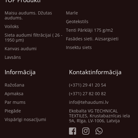
TOP Produkti
Maisu audums. Džutas
Marle
audums.
Ģeotekstils
Voiloks
Tenti Pārklāji 175 g/m2
Sieta audumi filtrācijai ( 26 -
Fasādes sieti. Aizsargsieti
1950 μm)
Insektu siets
Kanvas audumi
Lavsāns
Informācija
Kontaktinformācija
Ražošana
(+371) 29 41 20 54
Apmaksa
(+371) 27 82 00 82
Par mums
info@tehaudumi.lv
Piegāde
Ekobalta VG TECHNICAL
TEXTILES, Krustabaznīcas iela
Vispārīgi nosacījumi
9A, Rīga, LV-1006, Latvija