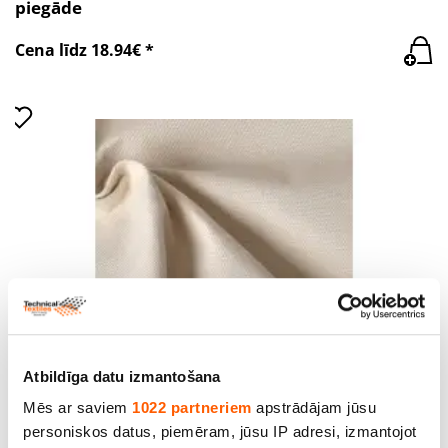
piegāde
Cena līdz 18.94€ *
Atbildīga datu izmantošana
Brezenta Audums "Kanvas", pl.170 cm, bl. 400
Mēs ar saviem
1022 partneriem
apstrādājam jūsu
g/m2,100 % kokvilna. Bezmaksas piegāde
personiskos datus, piemēram, jūsu IP adresi, izmantojot