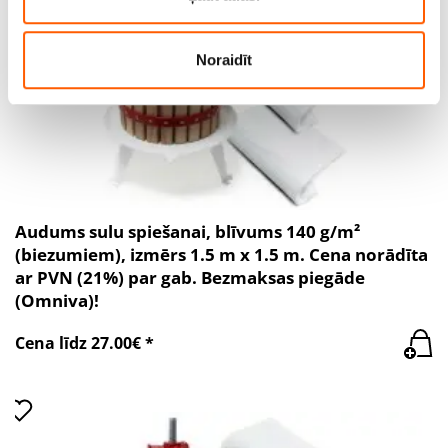
viņiem sniedzat vai ko viņi apkopo, kad lietojat viņu
pakalpojumus.
Noraidīt
Audums sulu spiešanai, blīvums 140 g/m²
(biezumiem), izmērs 1.5 m x 1.5 m. Cena norādīta
ar PVN (21%) par gab. Bezmaksas piegāde
(Omniva)!
Cena līdz 27.00€ *