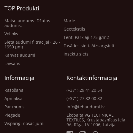
TOP Produkti
Maisu audums. Džutas
Marle
audums.
Ģeotekstils
Voiloks
Tenti Pārklāji 175 g/m2
Sieta audumi filtrācijai ( 26 -
Fasādes sieti. Aizsargsieti
1950 μm)
Insektu siets
Kanvas audumi
Lavsāns
Informācija
Kontaktinformācija
Ražošana
(+371) 29 41 20 54
Apmaksa
(+371) 27 82 00 82
Par mums
info@tehaudumi.lv
Piegāde
Ekobalta VG TECHNICAL
TEXTILES, Krustabaznīcas iela
Vispārīgi nosacījumi
9A, Rīga, LV-1006, Latvija