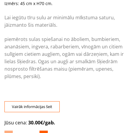
Izmērs: 45 cm x H70 cm.
Lai iegūtu tīru sulu ar minimālu mīkstuma saturu,
jāizmanto šis materiāls.
piemērots sulas spiešanai no āboliem, bumbieriem,
ananāsiem, ingvera, rabarberiem, vīnogām un citiem
sulīgiem cietiem augļiem, ogām vai dārzeņiem, kam ir
lielas šķiedras. Ogas un augļi ar smalkām šķiedrām
nosprosto filtrēšanas maisu (piemēram, upenes,
plūmes, persiki).
Vairāk informācijas šeit
Jūsu cena:
30.00€/gab.