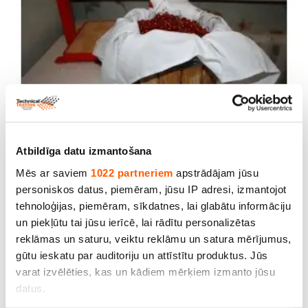
Atbildīga datu izmantošana
Audums sulu spiešanai, blīvums 140 g/m²
Mēs ar saviem
1022 partneriem
apstrādājam jūsu
(biezumiem), izmērs 0.75 m x 0.75 m. Cena
personiskos datus, piemēram, jūsu IP adresi, izmantojot
norādīta ar PVN (21%) par gab. (Omniva)!
tehnoloģijas, piemēram, sīkdatnes, lai glabātu informāciju
un piekļūtu tai jūsu ierīcē, lai rādītu personalizētas
Cena līdz 14.90€ *
reklāmas un saturu, veiktu reklāmu un satura mērījumus,
gūtu ieskatu par auditoriju un attīstītu produktus. Jūs
varat izvēlēties, kas un kādiem mērķiem izmanto jūsu
datus.