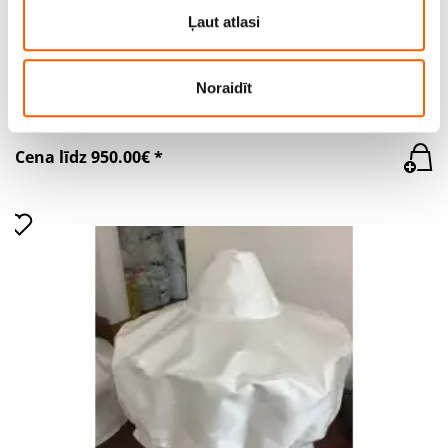
partneriem, kuri to var apvienot ar citu informāciju, ko
Ļaut atlasi
viņiem sniedzat vai ko viņi apkopo, kad lietojat viņu
pakalpojumus.
Noraidīt
Silo bag
Cena līdz 950.00€ *