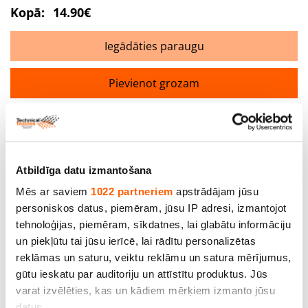
Kopā:
14.90€
Iegādāties paraugu
Pievienot grozam
Atsauksmes par preci
Atbildīga datu izmantošana
Atstāt atsauksmi
Mēs ar saviem
1022 partneriem
apstrādājam jūsu
personiskos datus, piemēram, jūsu IP adresi, izmantojot
tehnoloģijas, piemēram, sīkdatnes, lai glabātu informāciju
Jūsu vārds
un piekļūtu tai jūsu ierīcē, lai rādītu personalizētas
reklāmas un saturu, veiktu reklāmu un satura mērījumus,
gūtu ieskatu par auditoriju un attīstītu produktus. Jūs
varat izvēlēties, kas un kādiem mērķiem izmanto jūsu
Jūsu atsauksmes
datus.