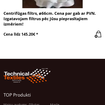
Centrifūgas filtrs, ø66cm. Cena par gab ar PVN.
Izgatavojam filtrus pēc Jūsu pieprasītajiem
izmēriem!
Cena līdz 145.20€ *
TOP Produkti
Maisu audums. Džutas
Marle