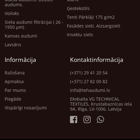
audums.
Ģeotekstils
Voiloks
Tenti Pārklāji 175 g/m2
Sieta audumi filtrācijai ( 26 -
Fasādes sieti. Aizsargsieti
1950 μm)
Insektu siets
Kanvas audumi
Lavsāns
Informācija
Kontaktinformācija
Ražošana
(+371) 29 41 20 54
Apmaksa
(+371) 27 82 00 82
Par mums
info@tehaudumi.lv
Piegāde
Ekobalta VG TECHNICAL
TEXTILES, Krustabaznīcas iela
Vispārīgi nosacījumi
9A, Rīga, LV-1006, Latvija