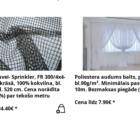
uvei- Sprinkler, FR 300/4x4-
Poliestera audums balts, 
krāsā, 100% kokvilna, bl.
bl.90g/m². Minimālais pa
l. 520 cm. Cena norādīta
10m. Bezmaksas piegāde 
1%) par tekošo metru
Cena līdz 7.90€ *
34.40€ *