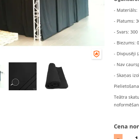
- Materiāls:
- Platums: 
- Svars: 300
- Biezums: 
- Divpusēji 
- Nav caursp
- Skaņas izo
Pielietošana
Teātra skatu
noformēšan
Cena nor
-