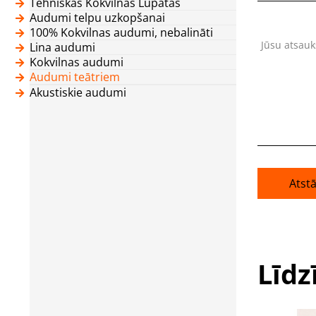
Tehniskās Kokvilnas Lupatas
Audumi telpu uzkopšanai
100% Kokvilnas audumi, nebalināti
Jūsu atsau
Lina audumi
Kokvilnas audumi
Audumi teātriem
Akustiskie audumi
Atst
Līdz