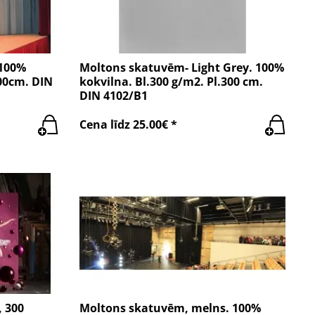
 100%
Moltons skatuvēm- Light Grey. 100%
300cm. DIN
kokvilna. Bl.300 g/m2. Pl.300 cm.
DIN 4102/B1
Cena līdz 25.00€ *
 300
Moltons skatuvēm, melns. 100%