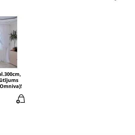
pl.300cm,
sūtījums
(Omniva)!