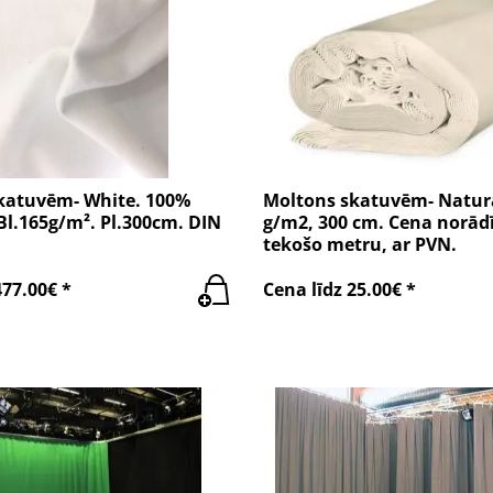
katuvēm- White. 100%
Moltons skatuvēm- Natura
Bl.165g/m². Pl.300cm. DIN
g/m2, 300 cm. Cena norādī
tekošo metru, ar PVN.
477.00€ *
Cena līdz 25.00€ *