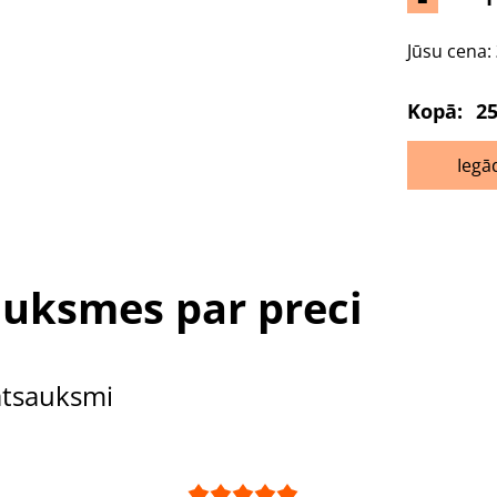
Jūsu cena:
Kopā:
25
Iegā
uksmes par preci
atsauksmi