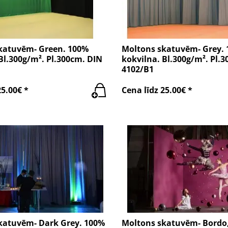
katuvēm- Green. 100%
Moltons skatuvēm- Grey.
Bl.300g/m². Pl.300cm. DIN
kokvilna. Bl.300g/m². Pl.
4102/B1
25.00€ *
Cena līdz 25.00€ *
katuvēm- Dark Grey. 100%
Moltons skatuvēm- Bordo,