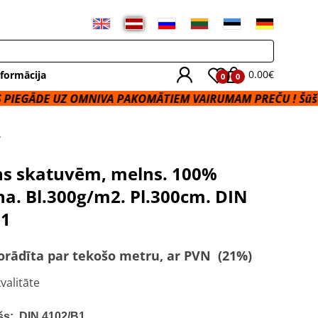
0.00€
formācija
0
0
UZ OMNIVA PAKOMĀTIEM VAIRUMAM PREČU ! Šūšanas Paka
.
s skatuvēm, melns. 100%
na. Bl.300g/m2. Pl.300cm. DIN
B1
orādīta par tekošo metru, ar PVN (21%)
alitāte
s: DIN 4102/B1.