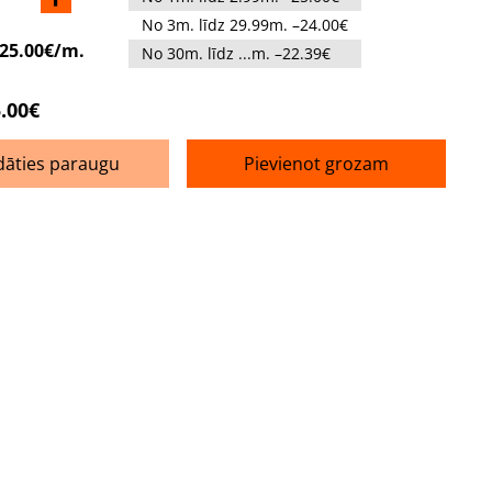
No 3m. līdz 29.99m. –24.00€
25.00€/m.
No 30m. līdz ...m. –22.39€
.00€
dāties paraugu
Pievienot grozam