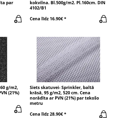
ta par
kokvilna. Bl.500g/m2. Pl.160cm. DIN
4102/B1
Cena līdz 16.90€ *
160 g/m2,
Siets skatuvei- Sprinkler, baltā
PVN (21%)
krāsā, 95 g/m2, 520 cm. Cena
norādīta ar PVN (21%) par tekošo
metru
Cena līdz 28.90€ *