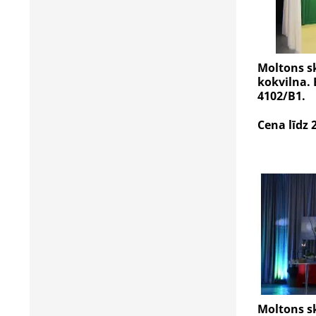
Moltons s
kokvilna. 
4102/B1.
Cena līdz 
Moltons s