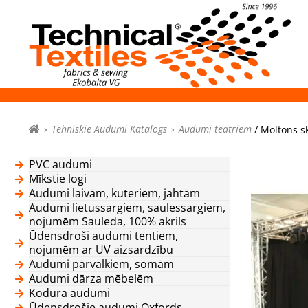
Tehniskie Audumi Katalogs
Audumi teātriem
/ Moltons s
PVC audumi
Mīkstie logi
Audumi laivām, kuteriem, jahtām
Audumi lietussargiem, saulessargiem,
nojumēm Sauleda, 100% akrils
Ūdensdroši audumi tentiem,
nojumēm ar UV aizsardzību
Audumi pārvalkiem, somām
Audumi dārza mēbelēm
Kodura audumi
Ūdensdrošie audumi Oxfords