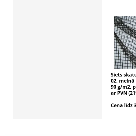
Siets skat
02, melnā 
90 g/m2, p
ar PVN (2
Cena līdz 