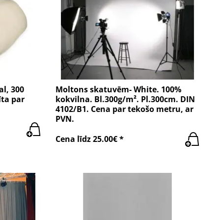
l, 300
Moltons skatuvēm- White. 100%
ta par
kokvilna. Bl.300g/m². Pl.300cm. DIN
4102/B1. Cena par tekošo metru, ar
PVN.
Cena līdz 25.00€ *