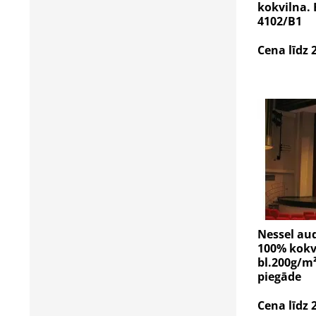
kokvilna. 
4102/B1
Cena līdz 
Nessel au
100% kokvi
bl.200g/m
piegāde
Cena līdz 