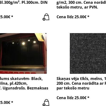
Bl.300g/m². Pl.300cm. DIN
g/m2, 300 cm. Cena norādī
tekošo metru, ar PVN.
25.00€ *
Cena līdz 25.00€ *
dums skatuvēm- Black,
Skaņas vēja tīkls, melns, 
lna, pl.420cm,
200 cm. Cena norādīta ar 
². Ugunsdrošs. Bezmaksas
par tekošo metru
Cena līdz 25.00€ *
25.00€ *