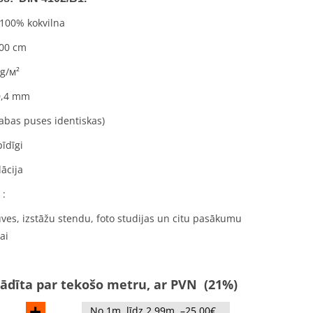
 100% kokvilna
300 cm
 g/м²
0,4 mm
(abas puses identiskas)
īdīgi
lācija
 :
ves, izstāžu stendu, foto studijas un citu pasākumu
ai
ādīta par tekošo metru, ar PVN (21%)
+
No 1m. līdz 2.99m. –25.00€