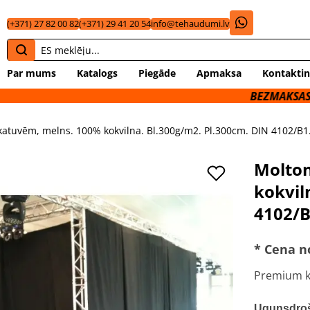
(+371) 27 82 00 82
(+371) 29 41 20 54
info@tehaudumi.lv
Par mums
Katalogs
Piegāde
Apmaksa
Kontaktin
BEZMAKSAS PIEGĀDE 
katuvēm, melns. 100% kokvilna. Bl.300g/m2. Pl.300cm. DIN 4102/B1
Molton
kokvil
4102/
* Cena n
Premium kv
Ugunsdroš