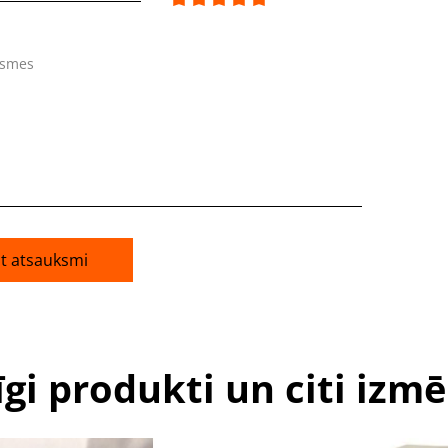
ksmes
āt atsauksmi
īgi produkti un citi izmē