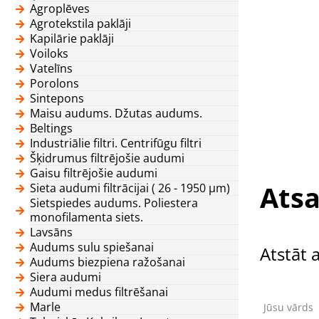
Agroplēves
Agrotekstila paklāji
Kapilārie paklāji
Voiloks
Vatelīns
Porolons
Sintepons
Maisu audums. Džutas audums.
Beltings
Industriālie filtri. Centrifūgu filtri
Šķidrumus filtrējošie audumi
Gaisu filtrējošie audumi
Atsa
Sieta audumi filtrācijai ( 26 - 1950 μm)
Sietspiedes audums. Poliestera
monofilamenta siets.
Lavsāns
Audums sulu spiešanai
Atstāt 
Audums biezpiena ražošanai
Siera audumi
Audumi medus filtrēšanai
Marle
Jūsu vārds