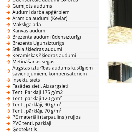
Gumijots audums
Audumi darba apģērbiem
Aramīda audumi (Kevlar)
Mākslīgā āda
Kanvas audumi
Brezenta audumi ūdensizturīgi
Brezents Ugunsizturīgs
Stikla šķiedras audumi
Keramiskās šķiedras audumi
Metināšanas segas
Augstas izturības audums kustīgiem
savienojumiem, kompensatoriem
Insektu siets
Fasādes sieti. Aizsargsieti
Tenti Pārklāji 175 g/m2
Tenti pārklāji 120 g/m²
Tenti, pārklāji, 90 g/m²
Tenti, pārklāji, 70 g/m²
PE materiāli (tarpaulins ) ruļļos
PVC tenti, pārklāji
Ģeotekstils