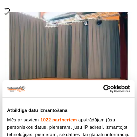
Moltons skatuvēm- Grey. 100% kokvilna.
Bl.300g/m². Pl.300cm. DIN 4102/B1
Atbildīga datu izmantošana
Cena līdz 25.00€ *
Mēs ar saviem
1022 partneriem
apstrādājam jūsu
personiskos datus, piemēram, jūsu IP adresi, izmantojot
tehnoloģijas, piemēram, sīkdatnes, lai glabātu informāciju