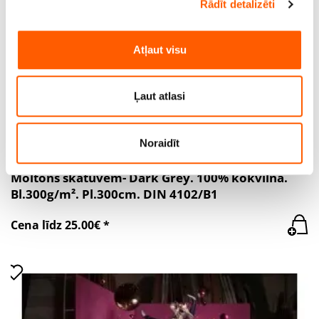
Rādīt detalizēti
Mēs izmantojam sīkfailus, lai personalizētu saturu un
reklāmas, nodrošinātu sociālo saziņas līdzekļu funkcijas
un analizētu mūsu datplūsmu. Informāciju par to, kā jūs
Atļaut visu
izmantojat mūsu vietni, mēs arī kopīgojam ar saviem
sociālās saziņas līdzekļu, reklamēšanas un analīzes
partneriem, kuri to var apvienot ar citu informāciju, ko
Ļaut atlasi
viņiem sniedzat vai ko viņi apkopo, kad lietojat viņu
pakalpojumus.
Noraidīt
Moltons skatuvēm- Dark Grey. 100% kokvilna.
Bl.300g/m². Pl.300cm. DIN 4102/B1
Cena līdz 25.00€ *