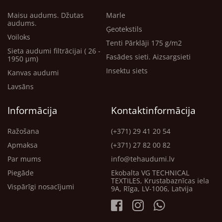
Maisu audums. Džutas
Marle
audums.
Ģeotekstils
Voiloks
Tenti Pārklāji 175 g/m2
Sieta audumi filtrācijai ( 26 -
Fasādes sieti. Aizsargsieti
1950 μm)
Insektu siets
Kanvas audumi
Lavsāns
Informācija
Kontaktinformācija
Ražošana
(+371) 29 41 20 54
Apmaksa
(+371) 27 82 00 82
Par mums
info@tehaudumi.lv
Piegāde
Ekobalta VG TECHNICAL
TEXTILES, Krustabaznīcas iela
Vispārīgi nosacījumi
9A, Rīga, LV-1006, Latvija