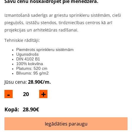
Savu cenu noskaidrojiet pie menedžera.
Izmantošanā saderīgs ar griestu sprinkleru sistēmām, cieši
pieguļošs, izstāžu stendos, tirdzniecības centros kā arī
projekcijas un arhitektūras radīšanai.
Тehniskie rādītāji:
Piemērots sprinkleru sistēmām
Ugunsdrošs
DIN 4102 B1
100% kokvilna
Platums: 520 cm
Blīvums: 95 g/m2
Jūsu cena:
28.90€/m.
-
+
Kopā:
28.90€
Iegādāties paraugu