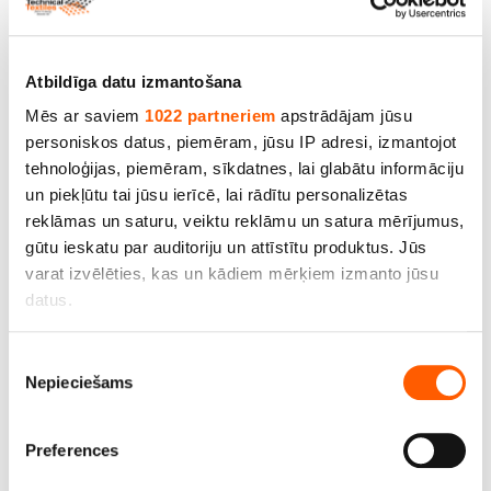
Jūsu atsauksmes
Atbildīga datu izmantošana
Mēs ar saviem
1022 partneriem
apstrādājam jūsu
personiskos datus, piemēram, jūsu IP adresi, izmantojot
tehnoloģijas, piemēram, sīkdatnes, lai glabātu informāciju
un piekļūtu tai jūsu ierīcē, lai rādītu personalizētas
reklāmas un saturu, veiktu reklāmu un satura mērījumus,
gūtu ieskatu par auditoriju un attīstītu produktus. Jūs
varat izvēlēties, kas un kādiem mērķiem izmanto jūsu
Atstāt atsauksmi
datus.
Līdzīgi produkti un citi izmēri
Ja atļaujat, mēs arī vēlētos
Piekrišanas
Nepieciešams
apkopot informāciju par jūsu ģeogrāfisko
izvēle
atrašanās vietu, kas var būt ar precizitāti līdz
SALE
vairākiem metriem;
Preferences
Identificēt ierīci, veicot aktīvu skenēšanu, lai
iegūtu specifiskus raksturlielumus (piemēram, ņemt