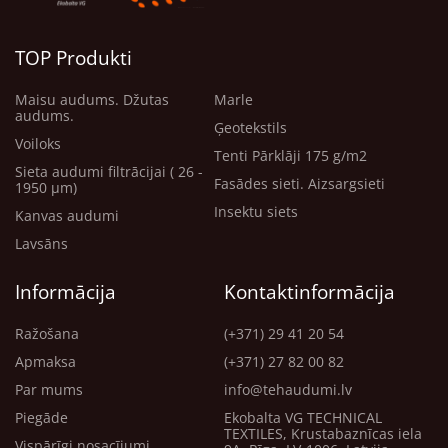
TOP Produkti
Maisu audums. Džutas
Marle
audums.
Ģeotekstils
Voiloks
Tenti Pārklāji 175 g/m2
Sieta audumi filtrācijai ( 26 -
Fasādes sieti. Aizsargsieti
1950 μm)
Insektu siets
Kanvas audumi
Lavsāns
Informācija
Kontaktinformācija
Ražošana
(+371) 29 41 20 54
Apmaksa
(+371) 27 82 00 82
Par mums
info@tehaudumi.lv
Piegāde
Ekobalta VG TECHNICAL
TEXTILES, Krustabaznīcas iela
Vispārīgi nosacījumi