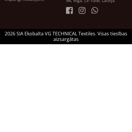
9A, Rīga, LV-1006, Latvija
2026 SIA Ekobalta VG TECHNICAL Textiles. Visas tiesības
aizsargātas