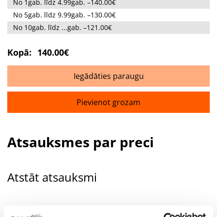
No 1gab. līdz 4.99gab. –140.00€
No 5gab. līdz 9.99gab. –130.00€
No 10gab. līdz ...gab. –121.00€
Kopā:
140.00€
Iegādāties paraugu
Pievienot grozam
Atsauksmes par preci
Atstāt atsauksmi
Jūsu vārds