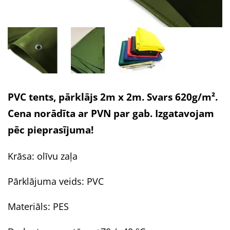
PVC tents, pārklājs 2m x 2m. Svars 620g/m².
Cena norādīta ar PVN par gab. Izgatavojam
pēc pieprasījuma!
Krāsa: olīvu zaļa
Pārklājuma veids: PVC
Materiāls: PES