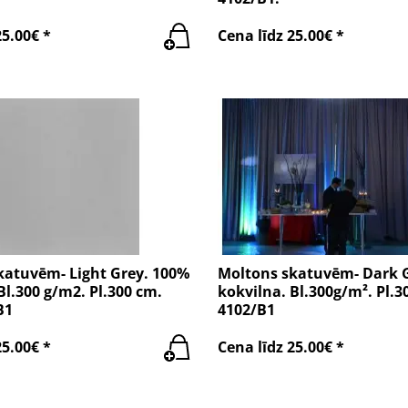
25.00€ *
Cena līdz 25.00€ *
katuvēm- Light Grey. 100%
Moltons skatuvēm- Dark 
Bl.300 g/m2. Pl.300 cm.
kokvilna. Bl.300g/m². Pl.
B1
4102/B1
25.00€ *
Cena līdz 25.00€ *