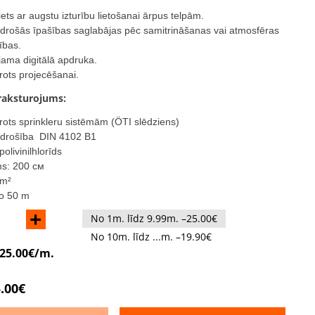
ets ar augstu izturību lietošanai ārpus telpām.
rošās īpašības saglabājas pēc samitrināšanas vai atmosfēras
ības.
jama digitālā apdruka.
ots projecēšanai.
raksturojums:
ots sprinkleru sistēmām (ÖTI slēdziens)
drošība DIN 4102 B1
olivinilhlorīds
ms: 200 см
/m²
no 50 m
+
No 1m. līdz 9.99m. –25.00€
No 10m. līdz ...m. –19.90€
25.00€/m.
.00€