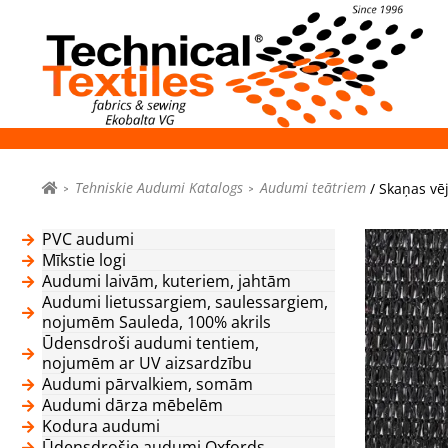
Tehniskie Audumi Katalogs
Audumi teātriem
/ Skaņas vēj
PVC audumi
Mīkstie logi
Audumi laivām, kuteriem, jahtām
Audumi lietussargiem, saulessargiem,
nojumēm Sauleda, 100% akrils
Ūdensdroši audumi tentiem,
nojumēm ar UV aizsardzību
Audumi pārvalkiem, somām
Audumi dārza mēbelēm
Kodura audumi
Ūdensdrošie audumi Oxfords