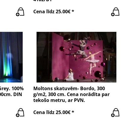
Cena līdz 25.00€ *
Grey. 100%
Moltons skatuvēm- Bordo, 300
300cm. DIN
g/m2, 300 cm. Cena norādīta par
tekošo metru, ar PVN.
Cena līdz 25.00€ *