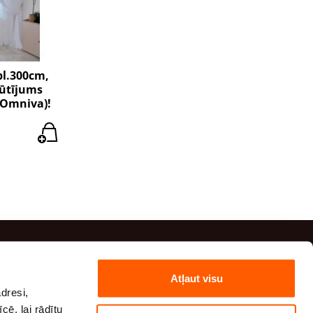
pl.300cm,
sūtījums
(Omniva)!
Kontaktinformācija
Atļaut visu
dresi,
(+371) 29 41 20 54
cē, lai rādītu