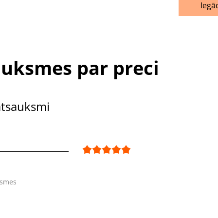
Iegā
uksmes par preci
atsauksmi
ksmes