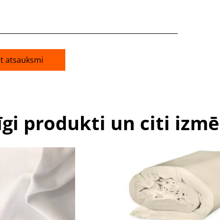
āt atsauksmi
īgi produkti un citi izmē