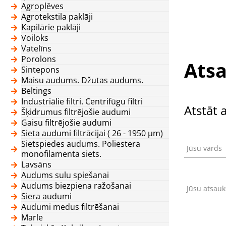
Agroplēves
Agrotekstila paklāji
Kapilārie paklāji
Voiloks
Vatelīns
Porolons
Atsa
Sintepons
Maisu audums. Džutas audums.
Beltings
Industriālie filtri. Centrifūgu filtri
Atstāt 
Šķidrumus filtrējošie audumi
Gaisu filtrējošie audumi
Sieta audumi filtrācijai ( 26 - 1950 μm)
Sietspiedes audums. Poliestera
Jūsu vārds
monofilamenta siets.
Lavsāns
Audums sulu spiešanai
Audums biezpiena ražošanai
Jūsu atsau
Siera audumi
Audumi medus filtrēšanai
Marle