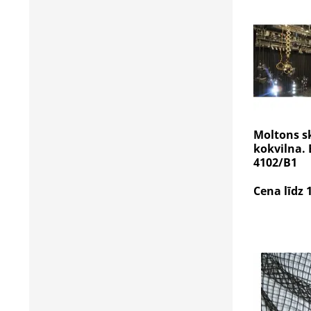
Moltons s
kokvilna. 
4102/B1
Cena līdz 