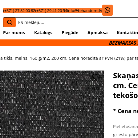
(+371) 27 82 00 82
(+371) 29 41 20 54
info@tehaudumi.lv
Par mums
Katalogs
Piegāde
Apmaksa
Kontaktin
BEZMAKSAS PIEGĀDE UZ 
a tīkls, melns, 160 g/m2, 200 cm. Cena norādīta ar PVN (21%) par 
Skaņas
cm. Ce
tekošo
* Cena n
Pielietošan
griestu pārv