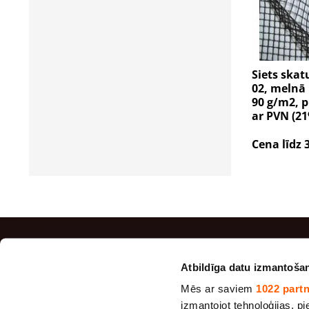
Siets skat
02, melnā 
90 g/m2, p
ar PVN (2
Cena līdz 
TOP Pr
Atbildīga datu izmantoša
Mēs ar saviem
1022 part
Maisu au
izmantojot tehnoloģijas, pie