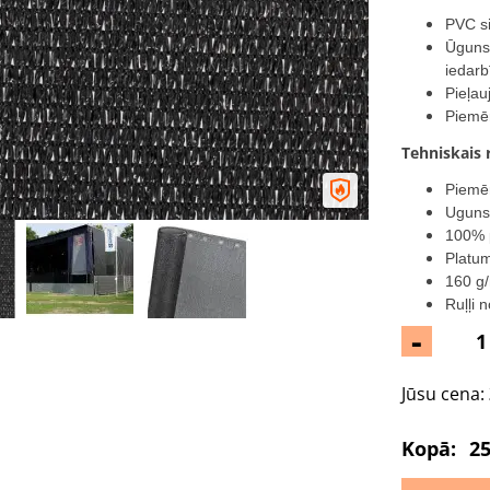
PVC si
Ūgunsd
iedarb
Pieļau
Piemēr
Tehniskais 
Piemēr
Uguns
100% p
Platu
160 g
Ruļļi 
-
Jūsu cena:
Kopā:
25