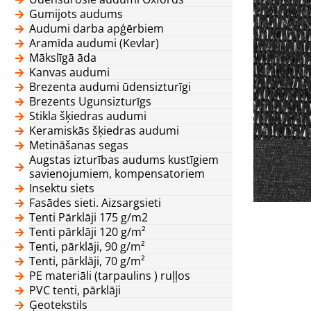
Gumijots audums
Audumi darba apģērbiem
Aramīda audumi (Kevlar)
Mākslīgā āda
Kanvas audumi
Brezenta audumi ūdensizturīgi
Brezents Ugunsizturīgs
Stikla šķiedras audumi
Keramiskās šķiedras audumi
Metināšanas segas
Augstas izturības audums kustīgiem
savienojumiem, kompensatoriem
Insektu siets
Fasādes sieti. Aizsargsieti
Tenti Pārklāji 175 g/m2
Tenti pārklāji 120 g/m²
Tenti, pārklāji, 90 g/m²
Tenti, pārklāji, 70 g/m²
PE materiāli (tarpaulins ) ruļļos
PVC tenti, pārklāji
Ģeotekstils