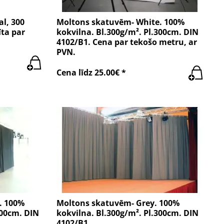
l, 300
Moltons skatuvēm- White. 100%
ta par
kokvilna. Bl.300g/m². Pl.300cm. DIN
4102/B1. Cena par tekošo metru, ar
PVN.
Cena līdz 25.00€ *
. 100%
Moltons skatuvēm- Grey. 100%
300cm. DIN
kokvilna. Bl.300g/m². Pl.300cm. DIN
4102/B1