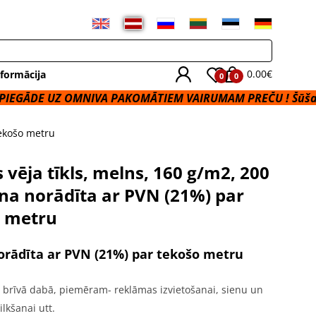
0.00€
formācija
0
0
OMNIVA PAKOMĀTIEM VAIRUMAM PREČU ! Šūšanas Pakalpo
tekošo metru
 vēja tīkls, melns, 160 g/m2, 200
na norādīta ar PVN (21%) par
 metru
orādīta ar PVN (21%) par tekošo metru
a brīvā dabā, piemēram- reklāmas izvietošanai, sienu un
ilkšanai utt.