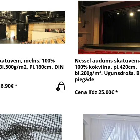
katuvēm, melns. 100%
Nessel audums skatuvēm-
Bl.500g/m2. Pl.160cm. DIN
100% kokvilna, pl.420cm,
bl.200g/m². Ugunsdrošs. 
piegāde
16.90€ *
Cena līdz 25.00€ *