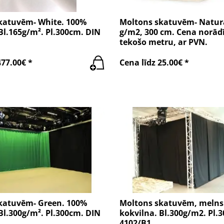
katuvēm- White. 100%
Moltons skatuvēm- Natura
Bl.165g/m². Pl.300cm. DIN
g/m2, 300 cm. Cena norādī
tekošo metru, ar PVN.
477.00€ *
Cena līdz 25.00€ *
katuvēm- Green. 100%
Moltons skatuvēm, melns
Bl.300g/m². Pl.300cm. DIN
kokvilna. Bl.300g/m2. Pl.
4102/B1.