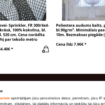
uvei- Sprinkler, FR 300/4x4-
Poliestera audums balts, 
krāsā, 100% kokvilna, bl.
bl.90g/m². Minimālais pa
l. 520 cm. Cena norādīta
10m. Bezmaksas piegāde 
1%) par tekošo metru
Cena līdz 7.90€ *
34.40€ *
odukti
Informācija
na
neriem
apstrādājam jūsu personiskos datus, piemēram, jūsu IP a
Ražošana
dums.
Marle
mēram, sīkdatnes, lai glabātu informāciju un piekļūtu tai jūsu ierī