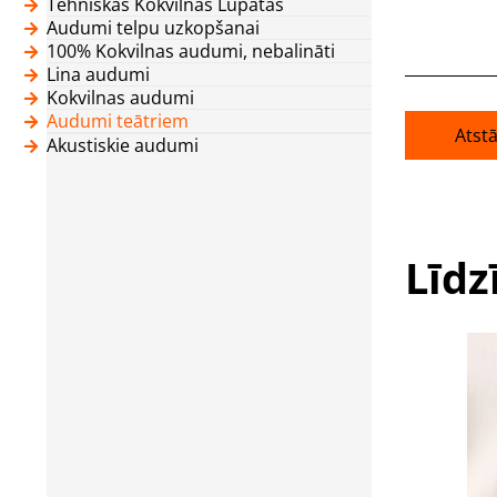
Tehniskās Kokvilnas Lupatas
Audumi telpu uzkopšanai
100% Kokvilnas audumi, nebalināti
Lina audumi
Kokvilnas audumi
Audumi teātriem
Atst
Akustiskie audumi
Līdz