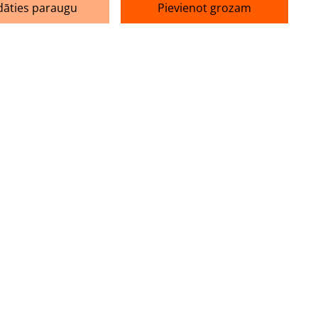
dāties paraugu
Pievienot grozam