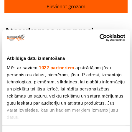
Pievienot grozam
Atsauksmes par preci
Atstāt atsauksmi
Atbildīga datu izmantošana
Mēs ar saviem
1022 partneriem
apstrādājam jūsu
Jūsu vārds
personiskos datus, piemēram, jūsu IP adresi, izmantojot
tehnoloģijas, piemēram, sīkdatnes, lai glabātu informāciju
un piekļūtu tai jūsu ierīcē, lai rādītu personalizētas
reklāmas un saturu, veiktu reklāmu un satura mērījumus,
Jūsu atsauksmes
gūtu ieskatu par auditoriju un attīstītu produktus. Jūs
varat izvēlēties, kas un kādiem mērķiem izmanto jūsu
datus.
Ja atļaujat, mēs arī vēlētos