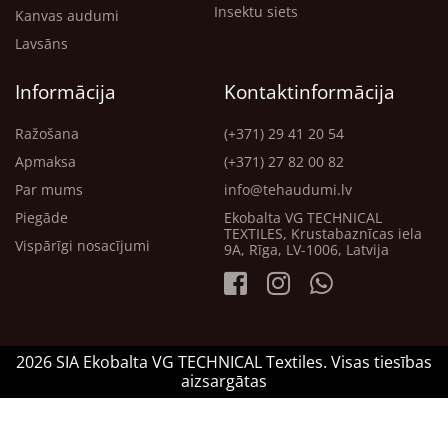
Insektu siets
Kanvas audumi
Lavsāns
Informācija
Kontaktinformācija
Ražošana
(+371) 29 41 20 54
Apmaksa
(+371) 27 82 00 82
Par mums
info@tehaudumi.lv
Piegāde
Ekobalta VG TECHNICAL
TEXTILES, Krustabaznīcas iela
Vispārīgi nosacījumi
9A, Rīga, LV-1006, Latvija
2026 SIA Ekobalta VG TECHNICAL Textiles. Visas tiesības
aizsargātas