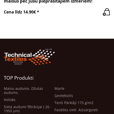
maisus pēc Jūsu pieprasītajiem izmēriem!
Cena līdz 14.90€ *
TOP Produkti
Maisu audums. Džutas
Marle
audums.
Ģeotekstils
Voiloks
Tenti Pārklāji 175 g/m2
Sieta audumi filtrācijai ( 26 -
Fasādes sieti. Aizsargsieti
1950 μm)