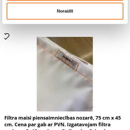
Silo bag
pakalpojumus.
Noraidīt
Cena līdz 950.00€ *
Filtra maisi piensaimniecības nozarē, 75 cm x 45
cm. Cena par gab ar PVN. Izgatavojam filtra