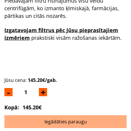
Piedāvājam filtru risinājumus visu veidu
centrifūgām, ko izmanto ķīmiskajā, farmācijas,
pārtikas un citās nozarēs.
Izgatavojam filtrus pēc Jūsu pieprasītajiem
izmēriem
prakstiski visām ražošanas iekārtām.
Jūsu cena:
145.20€/gab.
-
+
Kopā:
145.20€
Iegādāties paraugu