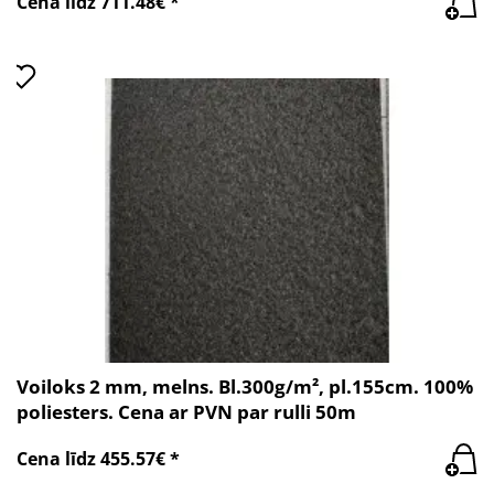
Cena līdz 711.48€ *
Voiloks 2 mm, melns. Bl.300g/m², pl.155cm. 100%
poliesters. Cena ar PVN par rulli 50m
Cena līdz 455.57€ *