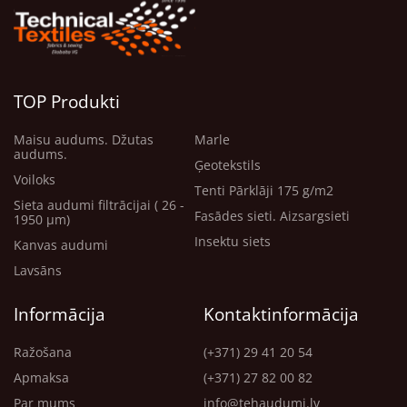
TOP Produkti
Maisu audums. Džutas
Marle
audums.
Ģeotekstils
Voiloks
Tenti Pārklāji 175 g/m2
Sieta audumi filtrācijai ( 26 -
Fasādes sieti. Aizsargsieti
1950 μm)
Insektu siets
Kanvas audumi
Lavsāns
Informācija
Kontaktinformācija
Ražošana
(+371) 29 41 20 54
Apmaksa
(+371) 27 82 00 82
Par mums
info@tehaudumi.lv