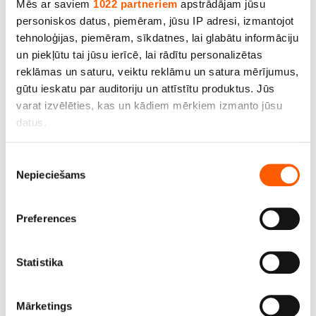
Mēs ar saviem
1022 partneriem
apstrādājam jūsu
poliesters. Cena ar PVN par rulli 40m. Bezmaksas
personiskos datus, piemēram, jūsu IP adresi, izmantojot
piegāde!
tehnoloģijas, piemēram, sīkdatnes, lai glabātu informāciju
un piekļūtu tai jūsu ierīcē, lai rādītu personalizētas
Cena līdz 384.78€ *
reklāmas un saturu, veiktu reklāmu un satura mērījumus,
gūtu ieskatu par auditoriju un attīstītu produktus. Jūs
varat izvēlēties, kas un kādiem mērķiem izmanto jūsu
SALE
datus.
Ja atļaujat, mēs arī vēlētos
Piekrišanas
Nepieciešams
apkopot informāciju par jūsu ģeogrāfisko
izvēle
atrašanās vietu, kas var būt ar precizitāti līdz
vairākiem metriem;
Preferences
Identificēt ierīci, veicot aktīvu skenēšanu, lai
iegūtu specifiskus raksturlielumus (piemēram, ņemt
pirkstu nospiedumus)
Statistika
Uzziniet vairāk par to, kā jūsu personas dati tiek
apstrādāti, un iestatiet preferences
detalizētās
Voiloks 6 mm, bl.550g/m², pl.160cm, 100%
Mārketings
informācijas sadaļā
. Jebkurā laikā no varat mainīt vai