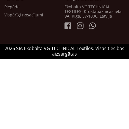
Piegāde
Ekobalta VG TECHNICAL
TEXTILES, Krustabaznīcas iela
Vispārīgi nosacījumi
9A, Rīga, LV-1006, Latvija
2026 SIA Ekobalta VG TECHNICAL Textiles. Visas tiesības
aizsargātas