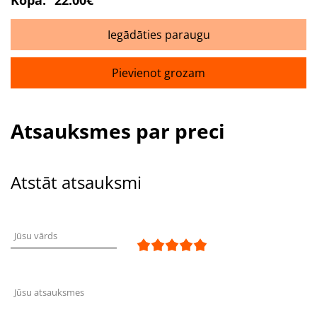
Kopā:
22.00€
Iegādāties paraugu
Pievienot grozam
Atsauksmes par preci
Atstāt atsauksmi
Jūsu vārds
Jūsu atsauksmes