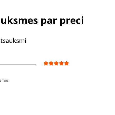
uksmes par preci
atsauksmi
ksmes