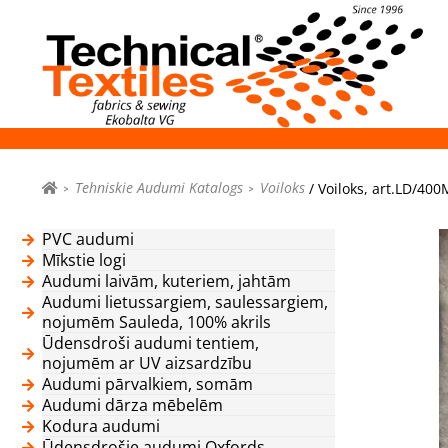
Tehniskie Audumi Katalogs
Voiloks
/ Voiloks, art.LD/40
PVC audumi
Mīkstie logi
Audumi laivām, kuteriem, jahtām
Audumi lietussargiem, saulessargiem,
nojumēm Sauleda, 100% akrils
Ūdensdroši audumi tentiem,
nojumēm ar UV aizsardzību
Audumi pārvalkiem, somām
Audumi dārza mēbelēm
Kodura audumi
Ūdensdrošie audumi Oxfords