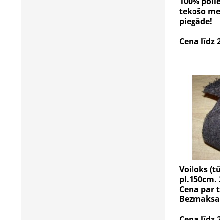
100% polie
tekošo me
piegāde!
Cena līdz 
Voiloks (t
pl.150cm. 
Cena par 
Bezmaksas
Cena līdz 