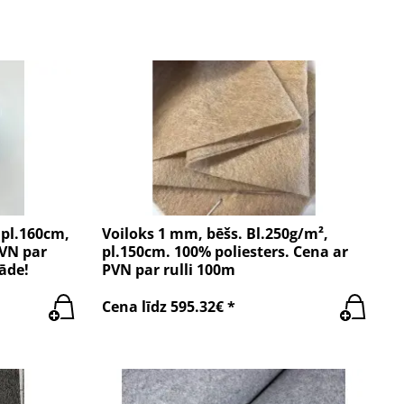
 pl.160cm,
Voiloks 1 mm, bēšs. Bl.250g/m²,
PVN par
pl.150cm. 100% poliesters. Cena ar
āde!
PVN par rulli 100m
Cena līdz 595.32€ *