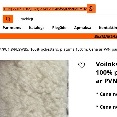
(+371) 27 82 00 82
(+371) 29 41 20 54
info@tehaudumi.lv
Par mums
Katalogs
Piegāde
Apmaksa
Kontaktin
BEZMAKSAS PIEGĀDE U
0M/PU1.8/PESWB5. 100% poliesters, platums 150cm. Cena ar PVN par
Voilok
100% p
ar PVN
* Cena no
* Cena n