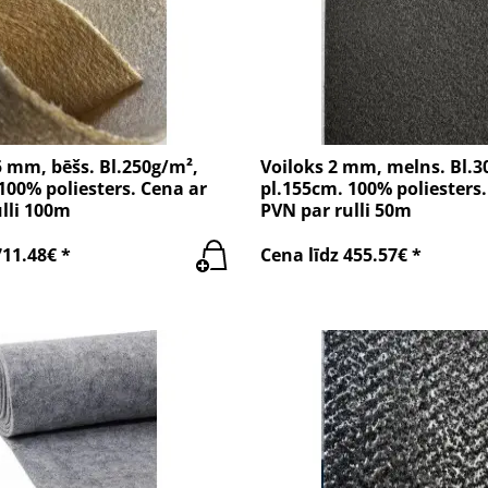
5 mm, bēšs. Bl.250g/m²,
Voiloks 2 mm, melns. Bl.3
100% poliesters. Cena ar
pl.155cm. 100% poliesters.
lli 100m
PVN par rulli 50m
711.48€ *
Cena līdz 455.57€ *