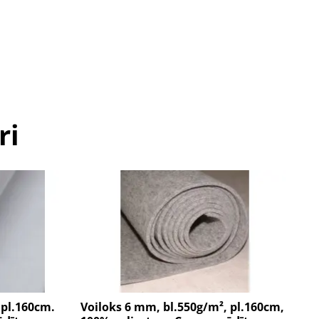
ri
 pl.160cm.
Voiloks 6 mm, bl.550g/m², pl.160cm,