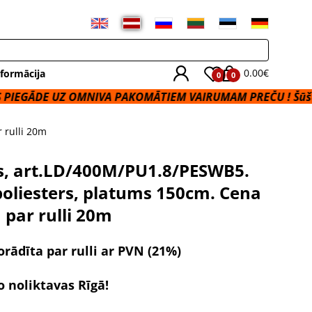
0.00€
formācija
0
0
Z OMNIVA PAKOMĀTIEM VAIRUMAM PREČU ! Šūšanas Pakal
 rulli 20m
s, art.LD/400M/PU1.8/PESWB5.
oliesters, platums 150cm. Cena
 par rulli 20m
rādīta par rulli ar PVN (21%)
o noliktavas Rīgā!