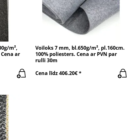
00g/m²,
Voiloks 7 mm, bl.650g/m², pl.160cm.
 Cena ar
100% poliesters. Cena ar PVN par
rulli 30m
Cena līdz 406.20€ *