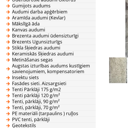
Gumijots audums
Audumi darba apģērbiem
Aramīda audumi (Kevlar)
Mākslīgā āda
Kanvas audumi
Brezenta audumi ūdensizturīgi
Brezents Ugunsizturīgs
Stikla šķiedras audumi
Keramiskās šķiedras audumi
Metināšanas segas
Augstas izturības audums kustīgiem
savienojumiem, kompensatoriem
Insektu siets
Fasādes sieti. Aizsargsieti
Tenti Pārklāji 175 g/m2
Tenti pārklāji 120 g/m²
Tenti, pārklāji, 90 g/m²
Tenti, pārklāji, 70 g/m²
PE materiāli (tarpaulins ) ruļļos
PVC tenti, pārklāji
Ģeotekstils