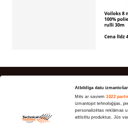
Voiloks 8 
100% polie
rulli 30m
Cena līdz 
TOP Pr
Atbildīga datu izmantoša
Mēs ar saviem
1022 part
Maisu au
izmantojot tehnoloģijas, pie
Džutas a
personalizētas reklāmas un
Voiloks
attīstītu produktus. Jūs v
Sieta aud