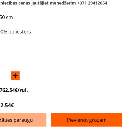
niecības cenas jautājiet menedžerim +371 29412054
150 cm
00% poliesters
+
762.54€/rul.
2.54€
dāties paraugu
Pievienot grozam