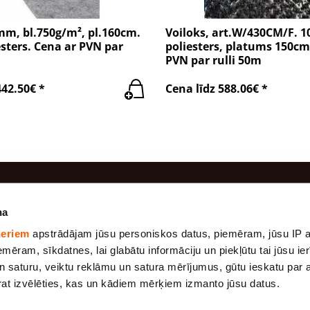
mm, bl.750g/m², pl.160cm.
Voiloks, art.W/430CM/F. 
sters. Cena ar PVN par
poliesters, platums 150cm
PVN par rulli 50m
442.50€ *
Cena līdz 588.06€ *
odukti
Informācija
na
neriem
apstrādājam jūsu personiskos datus, piemēram, jūsu IP a
Ražošana
dums.
Marle
mēram, sīkdatnes, lai glabātu informāciju un piekļūtu tai jūsu ierī
udums.
Apmaksa
Ģeotekstils
 saturu, veiktu reklāmu un satura mērījumus, gūtu ieskatu par a
Par mums
arat izvēlēties, kas un kādiem mērķiem izmanto jūsu datus.
Tenti Pārklāji 175
umi
g/m2
Piegāde