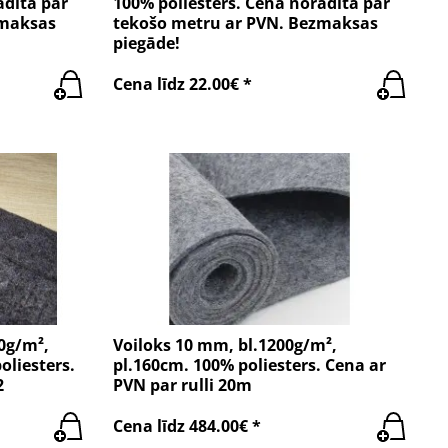
ādīta par
100% poliesters. Cena norādīta par
zmaksas
tekošo metru ar PVN. Bezmaksas
piegāde!
Cena līdz 22.00€ *
30g/m²,
Voiloks 10 mm, bl.1200g/m²,
oliesters.
pl.160cm. 100% poliesters. Cena ar
2
PVN par rulli 20m
Cena līdz 484.00€ *