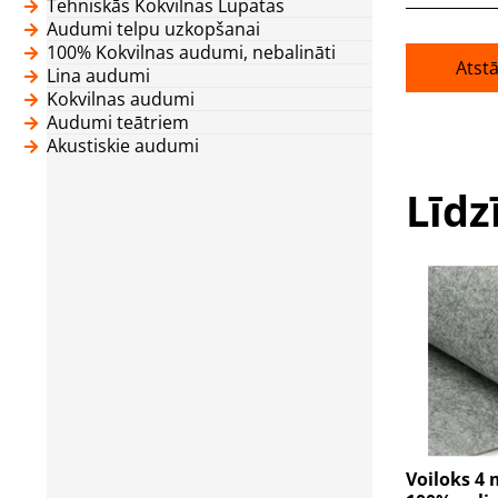
Tehniskās Kokvilnas Lupatas
Audumi telpu uzkopšanai
100% Kokvilnas audumi, nebalināti
Atst
Lina audumi
Kokvilnas audumi
Audumi teātriem
Akustiskie audumi
Līdz
Voiloks 4 