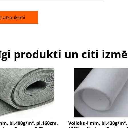
āt atsauksmi
īgi produkti un citi izmē
mm, bl.400g/m², pl.160cm.
Voiloks 4 mm, bl.430g/m²,