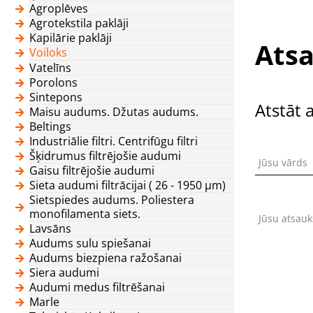
Agroplēves
Agrotekstila paklāji
Kapilārie paklāji
Atsa
Voiloks
Vatelīns
Porolons
Sintepons
Atstāt 
Maisu audums. Džutas audums.
Beltings
Industriālie filtri. Centrifūgu filtri
Šķidrumus filtrējošie audumi
Jūsu vārds
Gaisu filtrējošie audumi
Sieta audumi filtrācijai ( 26 - 1950 μm)
Sietspiedes audums. Poliestera
monofilamenta siets.
Jūsu atsau
Lavsāns
Audums sulu spiešanai
Audums biezpiena ražošanai
Siera audumi
Audumi medus filtrēšanai
Marle