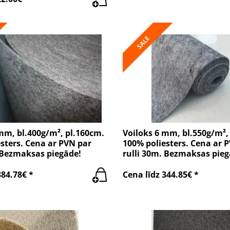
SALE
mm, bl.400g/m², pl.160cm.
Voiloks 6 mm, bl.550g/m²,
sters. Cena ar PVN par
100% poliesters. Cena ar 
 Bezmaksas piegāde!
rulli 30m. Bezmaksas pieg
384.78€ *
Cena līdz 344.85€ *