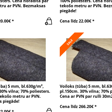
sters. Cena norādīta par
100% poliesters. Cena nor
tru ar PVN. Bezmaksas
tekošo metru ar PVN. Be
piegāde!
20.00€ *
Cena līdz 22.00€ *
SALE
ūba) 5 mm, bl.630g/m²,
Voiloks (tūba) 5 mm, bl.6
30% vilna; 70% poliesters.
pl.150cm. 30% vilna; 70% p
tekošo metru ar PVN.
Cena ar PVN par rulli 30m
 piegāde!
Cena līdz 266.20€ *
22.00€ *