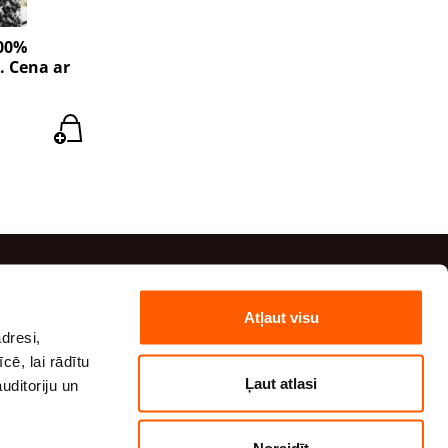
100%
. Cena ar
Kontaktinformācija
Atļaut visu
dresi,
(+371) 29 41 20 54
cē, lai rādītu
(+371) 27 82 00 82
Ļaut atlasi
uditoriju un
info@tehaudumi.lv
Ekobalta VG TECHNICAL TEXTILES, Krustabaznīcas