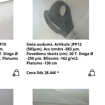
PP10
Sieta audums. Artikuls: JPP12
m.
(583µm). Acs izmērs -583 µm.
T. Diega Ø
Pavedienu skaits (cm) -30 T. Diega Ø
. Platums
-250 µm. Blīvums -162 g/m2.
Platums -130 cm
Cena līdz 28.44€ *