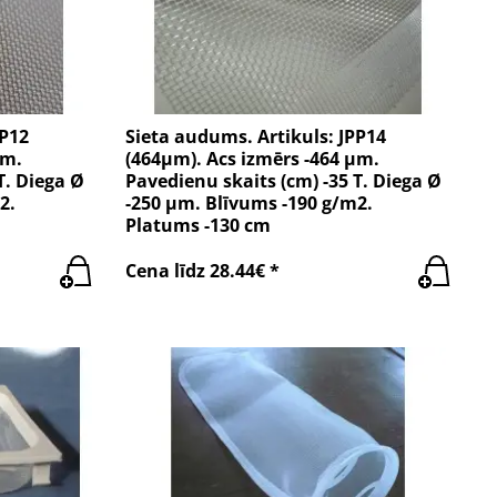
PP12
Sieta audums. Artikuls: JPP14
µm.
(464µm). Acs izmērs -464 µm.
T. Diega Ø
Pavedienu skaits (cm) -35 T. Diega Ø
2.
-250 µm. Blīvums -190 g/m2.
Platums -130 cm
Cena līdz 28.44€ *