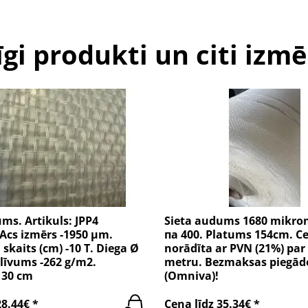
īgi produkti un citi izmē
ms. Artikuls: JPP4
Sieta audums 1680 mikroni
Acs izmērs -1950 µm.
пa 400. Platums 154cm. C
skaits (cm) -10 T. Diega Ø
norādīta ar PVN (21%) par
līvums -262 g/m2.
metru. Bezmaksas piegād
130 cm
(Omniva)!
28.44€ *
Cena līdz 35.34€ *