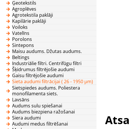
Ģeotekstils
Agroplēves
Agrotekstila paklāji
Kapilārie paklāji
Voiloks
Vatelīns
Porolons
Sintepons
Maisu audums. Džutas audums.
Beltings
Industriālie filtri. Centrifūgu filtri
Šķidrumus filtrējošie audumi
Gaisu filtrējošie audumi
Sieta audumi filtrācijai ( 26 - 1950 μm)
Sietspiedes audums. Poliestera
monofilamenta siets.
Lavsāns
Audums sulu spiešanai
Audums biezpiena ražošanai
Atsa
Siera audumi
Audumi medus filtrēšanai