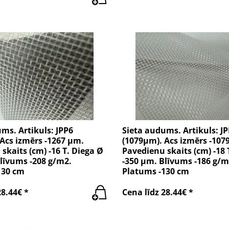
ms. Artikuls: JPP6
Sieta audums. Artikuls: J
Acs izmērs -1267 µm.
(1079µm). Acs izmērs -107
skaits (cm) -16 T. Diega Ø
Pavedienu skaits (cm) -18 
līvums -208 g/m2.
-350 µm. Blīvums -186 g/m
130 cm
Platums -130 cm
28.44€ *
Cena līdz 28.44€ *