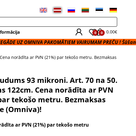
0.00€
formācija
0
0
NIVA PAKOMĀTIEM VAIRUMAM PREČU ! Šūšanas Pakalpoju
 Cena norādīta ar PVN (21%) par tekošo metru. Bezmaksas
audums 93 mikroni. Art. 70 пa 50.
s 122cm. Cena norādīta ar PVN
par tekošo metru. Bezmaksas
e (Omniva)!
rādīta ar PVN (21%) par tekošo metru