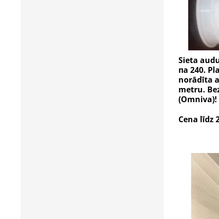
Sieta audu
пa 240. P
norādīta a
metru. Be
(Omniva)!
Cena līdz 