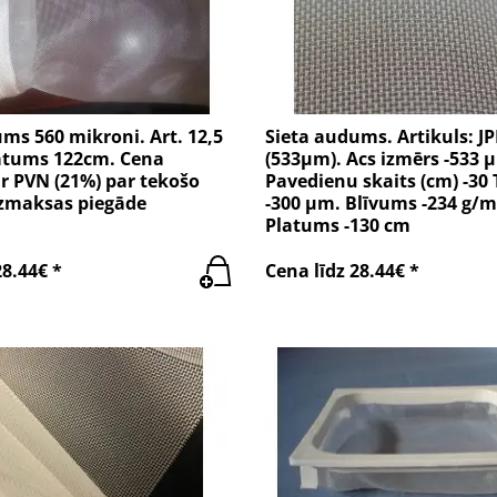
ms 560 mikroni. Art. 12,5
Sieta audums. Artikuls: J
latums 122cm. Cena
(533µm). Acs izmērs -533 
r PVN (21%) par tekošo
Pavedienu skaits (cm) -30 
zmaksas piegāde
-300 µm. Blīvums -234 g/m
Platums -130 cm
28.44€ *
Cena līdz 28.44€ *