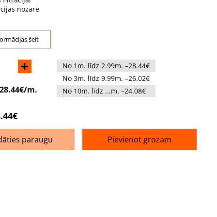
cijas nozarē
formācijas šeit
+
No 1m. līdz 2.99m. –28.44€
No 3m. līdz 9.99m. –26.02€
28.44€/m.
No 10m. līdz ...m. –24.08€
.44€
dāties paraugu
Pievienot grozam