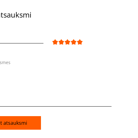
atsauksmi
ksmes
āt atsauksmi