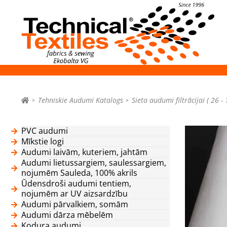
Tehniskie Audumi Katalogs
Sieta audumi filtrācijai ( 26 
PVC audumi
Mīkstie logi
Audumi laivām, kuteriem, jahtām
Audumi lietussargiem, saulessargiem,
nojumēm Sauleda, 100% akrils
Ūdensdroši audumi tentiem,
nojumēm ar UV aizsardzību
Audumi pārvalkiem, somām
Audumi dārza mēbelēm
Kodura audumi