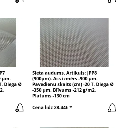
PP7
Sieta audums. Artikuls: JPP8
9 µm.
(900µm). Acs izmērs -900 µm.
T. Diega Ø
Pavedienu skaits (cm) -20 T. Diega Ø
2.
-350 µm. Blīvums -212 g/m2.
Platums -130 cm
Cena līdz 28.44€ *