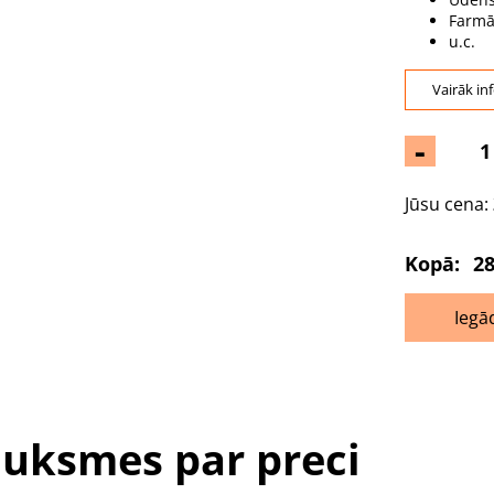
Farmā
u.c.
Vairāk in
-
Jūsu cena:
Kopā:
28
Iegā
uksmes par preci