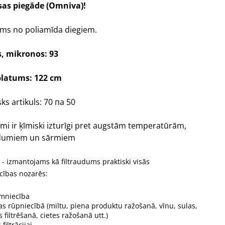
as piegāde
(Omniva)!
ms no poliamīda diegiem.
s, mikronos: 93
latums: 122 cm
ks artikuls: 70 пa 50
mi ir ķīmiski izturīgi pret augstām temperatūrām,
īdumiem un sārmiem
 - izmantojams kā filtraudums praktiski visās
cības nozarēs:
imniecība
as rūpniecībā (miltu, piena produktu ražošanā, vīnu, sulas,
filtrēšanā, cietes ražošanā utt.)
filtrācijai