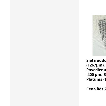
Sieta audu
(1267µm). 
Pavedienu 
-400 µm. B
Platums -
Cena līdz 