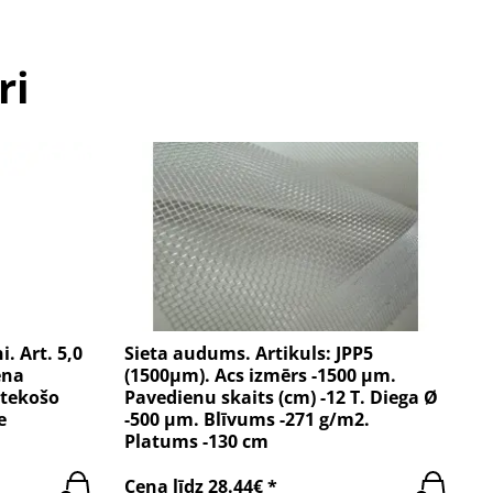
ri
. Art. 5,0
Sieta audums. Artikuls: JPP5
ena
(1500µm). Acs izmērs -1500 µm.
 tekošo
Pavedienu skaits (cm) -12 T. Diega Ø
e
-500 µm. Blīvums -271 g/m2.
Platums -130 cm
Cena līdz 28.44€ *