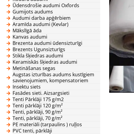
Ūdensdrošie audumi Oxfords
Gumijots audums
Audumi darba apģērbiem
Aramīda audumi (Kevlar)
Mākslīgā āda
Kanvas audumi
Brezenta audumi ūdensizturīgi
Brezents Ugunsizturīgs
Stikla šķiedras audumi
Keramiskās šķiedras audumi
Metināšanas segas
Augstas izturības audums kustīgiem
savienojumiem, kompensatoriem
Insektu siets
Fasādes sieti. Aizsargsieti
Tenti Pārklāji 175 g/m2
Tenti pārklāji 120 g/m²
Tenti, pārklāji, 90 g/m²
Tenti, pārklāji, 70 g/m²
PE materiāli (tarpaulins ) ruļļos
PVC tenti, pārklāji