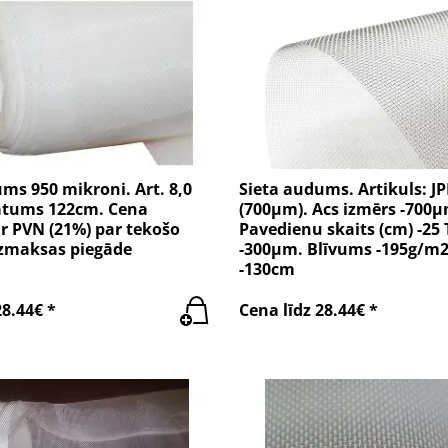
ms 950 mikroni. Art. 8,0
Sieta audums. Artikuls: J
latums 122cm. Cena
(700µm). Acs izmērs -700µ
r PVN (21%) par tekošo
Pavedienu skaits (cm) -25 
zmaksas piegāde
-300µm. Blīvums -195g/m2
-130cm
28.44€ *
Cena līdz 28.44€ *