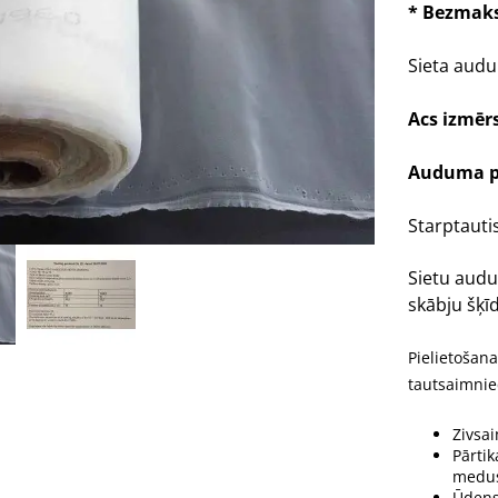
* Bezmaks
Sieta audu
Acs izmēr
Auduma p
Starptautis
Sietu audu
skābju šķ
Pielietošana
tautsaimnie
Zivsa
Pārtik
medus 
Ūdens 