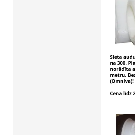
Sieta audu
пa 300. P
norādīta a
metru. Be
(Omniva)!
Cena līdz 