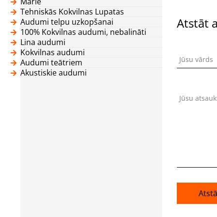
Marle
Tehniskās Kokvilnas Lupatas
Atstāt 
Audumi telpu uzkopšanai
100% Kokvilnas audumi, nebalināti
Lina audumi
Kokvilnas audumi
Jūsu vārds
Audumi teātriem
Akustiskie audumi
Jūsu atsau
Atst