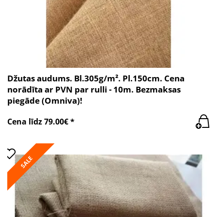
Džutas audums. Bl.305g/m². Pl.150cm. Cena
norādīta ar PVN par rulli - 10m. Bezmaksas
piegāde (Omniva)!
Cena līdz 79.00€ *
SALE