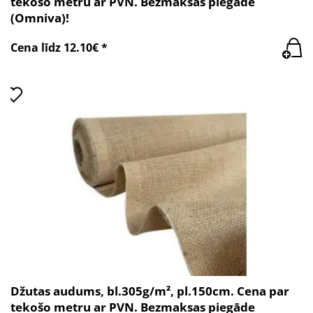
tekošo metru ar PVN. Bezmaksas piegāde
(Omniva)!
Cena līdz 12.10€ *
Džutas audums, bl.305g/m², pl.150cm. Cena par
tekošo metru ar PVN. Bezmaksas piegāde