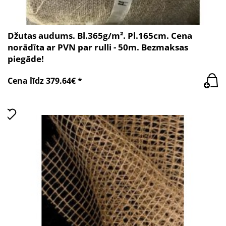
Džutas audums. Bl.365g/m². Pl.165cm. Cena
norādīta ar PVN par rulli - 50m. Bezmaksas
piegāde!
Cena līdz 379.64€ *