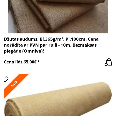
Džutas audums. Bl.365g/m². Pl.100cm. Cena
norādīta ar PVN par rulli - 10m. Bezmaksas
piegāde (Omniva)!
Cena līdz 65.00€ *
SALE