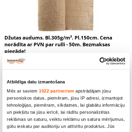
Džutas audums. Bl.305g/m². Pl.150cm. Cena
norādīta ar PVN par rulli - 50m. Bezmaksas
piegāde!
Cena līdz 293.00€ *
Atbildīga datu izmantošana
SALE
Mēs ar saviem
1022 partneriem
apstrādājam jūsu
personiskos datus, piemēram, jūsu IP adresi, izmantojot
tehnoloģijas, piemēram, sīkdatnes, lai glabātu informāciju
un piekļūtu tai jūsu ierīcē, lai rādītu personalizētas
reklāmas un saturu, veiktu reklāmu un satura mērījumus,
gūtu ieskatu par auditoriju un attīstītu produktus. Jūs